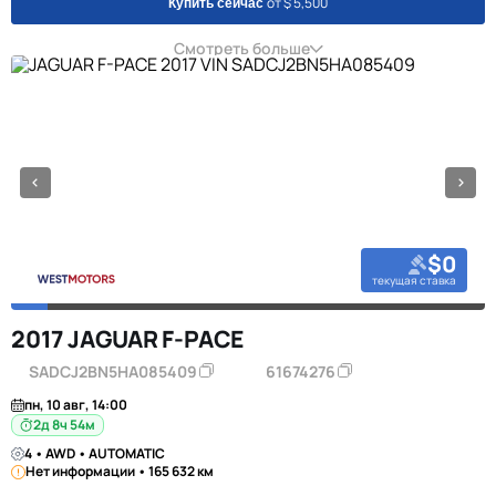
от $ 5,500
Купить сейчас
Смотреть больше
$0
текущая ставка
2017 JAGUAR F-PACE
SADCJ2BN5HA085409
61674276
пн, 10 авг, 14:00
2д 8ч 54м
4 • AWD • AUTOMATIC
Нет информации • 165 632 км