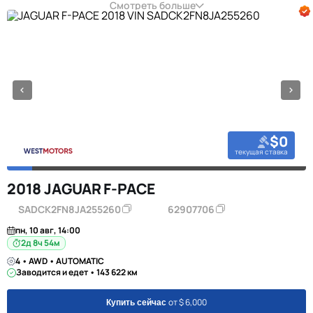
Смотреть больше
$0
текущая ставка
2018 JAGUAR F-PACE
SADCK2FN8JA255260
62907706
пн, 10 авг, 14:00
2д 8ч 54м
4 • AWD • AUTOMATIC
Заводится и едет • 143 622 км
от $ 6,000
Купить сейчас