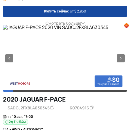
от $ 2,950
Купить сейчас
Смотреть больше
$0
текущая ставка
2020 JAGUAR F-PACE
SADCJ2FX8LA630345
60704916
пн, 10 авг, 17:00
2д 11ч 54м
4 • AWD • AUTOMATIC