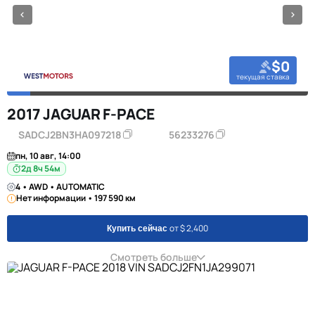
$0
текущая ставка
2017 JAGUAR F-PACE
SADCJ2BN3HA097218
56233276
пн, 10 авг, 14:00
2д 8ч 54м
4 • AWD • AUTOMATIC
Нет информации • 197 590 км
от $ 2,400
Купить сейчас
Смотреть больше