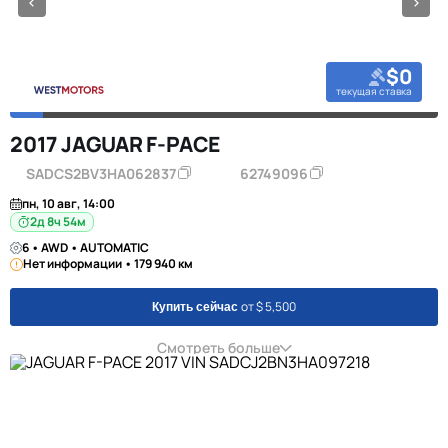
$0
текущая ставка
2017 JAGUAR F-PACE
SADCS2BV3HA062837
62749096
пн, 10 авг, 14:00
2д 8ч 54м
6 • AWD • AUTOMATIC
Нет информации • 179 940 км
от $ 5,500
Купить сейчас
Смотреть больше