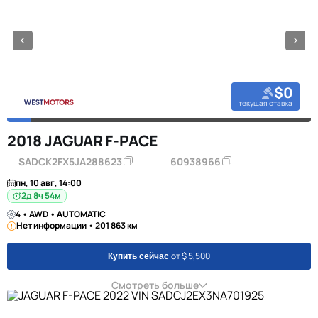
$0
текущая ставка
2018 JAGUAR F-PACE
SADCK2FX5JA288623
60938966
пн, 10 авг, 14:00
2д 8ч 54м
4 • AWD • AUTOMATIC
Нет информации • 201 863 км
от $ 5,500
Купить сейчас
Смотреть больше