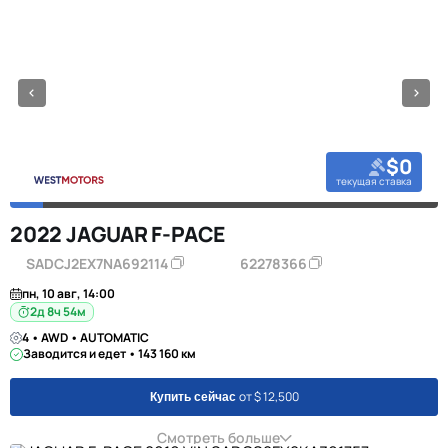
$0
текущая ставка
2022 JAGUAR F-PACE
SADCJ2EX7NA692114
62278366
пн, 10 авг, 14:00
2д 8ч 54м
4 • AWD • AUTOMATIC
Заводится и едет • 143 160 км
от $ 12,500
Купить сейчас
Смотреть больше