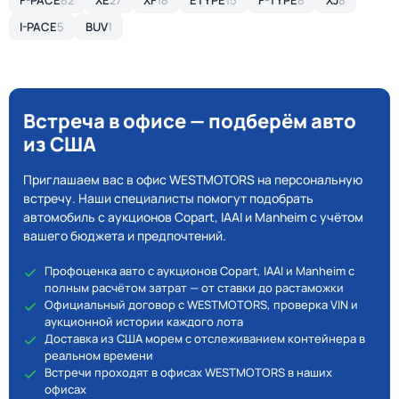
F-PACE
82
XE
27
XF
18
ETYPE
15
F-TYPE
8
XJ
8
I-PACE
5
BUV
1
Встреча в офисе — подберём авто
из США
Приглашаем вас в офис WESTMOTORS на персональную
встречу. Наши специалисты помогут подобрать
автомобиль с аукционов Copart, IAAI и Manheim с учётом
вашего бюджета и предпочтений.
Профоценка авто с аукционов Copart, IAAI и Manheim с
полным расчётом затрат — от ставки до растаможки
Официальный договор с WESTMOTORS, проверка VIN и
аукционной истории каждого лота
Доставка из США морем с отслеживанием контейнера в
реальном времени
Встречи проходят в офисах WESTMOTORS в наших
офисах