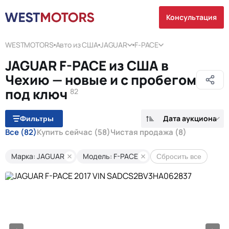
Консультация
WESTMOTORS
Авто из США
JAGUAR
F-PACE
JAGUAR F-PACE из США в
Чехию — новые и с пробегом
под ключ
82
Дата аукциона
Фильтры
Все
(82)
Купить сейчас
(58)
Чистая продажа
(8)
Марка: JAGUAR
Модель: F-PACE
Сбросить все