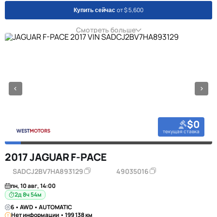
от $ 5,600
Купить сейчас
Смотреть больше
$0
текущая ставка
2017 JAGUAR F-PACE
SADCJ2BV7HA893129
49035016
пн, 10 авг, 14:00
2д 8ч 54м
6 • AWD • AUTOMATIC
Нет информации • 199 138 км