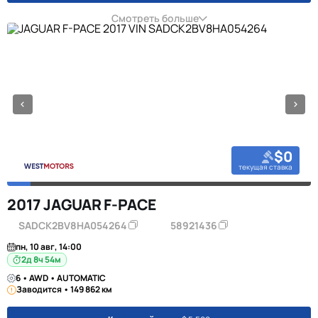
Смотреть больше
$0
текущая ставка
2017 JAGUAR F-PACE
SADCK2BV8HA054264
58921436
пн, 10 авг, 14:00
2д 8ч 54м
6 • AWD • AUTOMATIC
Заводится • 149 862 км