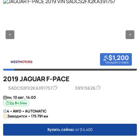
$1,200
текущая ставка
2019 JAGUAR F-PACE
SADCS2FX2KA391757
59915626
пн, 10 авг, 14:00
2д 8ч 54м
4 • AWD • AUTOMATIC
Заводится • 175 791 км
от $ 4,400
Купить сейчас