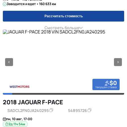
Заводится и едет • 160 633 км
Рассчитать стоимость
Смотреть больше
$0
текущая ставка
2018 JAGUAR F-PACE
SADCL2FN0JA240295
54895726
пн, 10 авг, 17:00
2д 11ч 54м