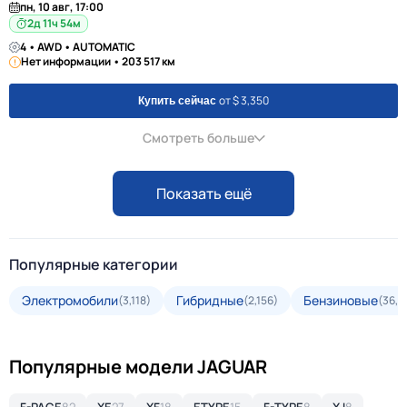
пн, 10 авг, 17:00
2д 11ч 54м
4 • AWD • AUTOMATIC
Нет информации • 203 517 км
от $ 3,350
Купить сейчас
Смотреть больше
Показать ещё
Популярные категории
Электромобили
Гибридные
Бензиновые
(3,118)
(2,156)
(36,2
Популярные модели JAGUAR