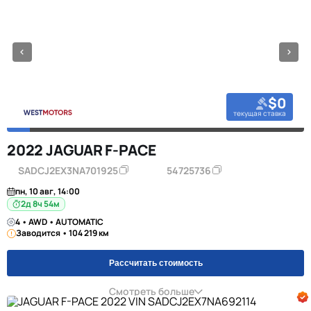
$0
текущая ставка
2022 JAGUAR F-PACE
SADCJ2EX3NA701925
54725736
пн, 10 авг, 14:00
2д 8ч 54м
4 • AWD • AUTOMATIC
Заводится • 104 219 км
Рассчитать стоимость
Смотреть больше