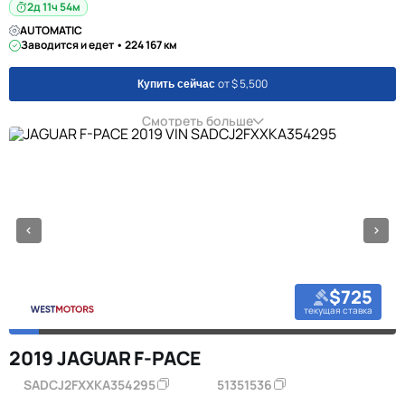
2д 11ч 54м
AUTOMATIC
Заводится и едет • 224 167 км
от $ 5,500
Купить сейчас
Смотреть больше
$725
текущая ставка
2019 JAGUAR F-PACE
SADCJ2FXXKA354295
51351536