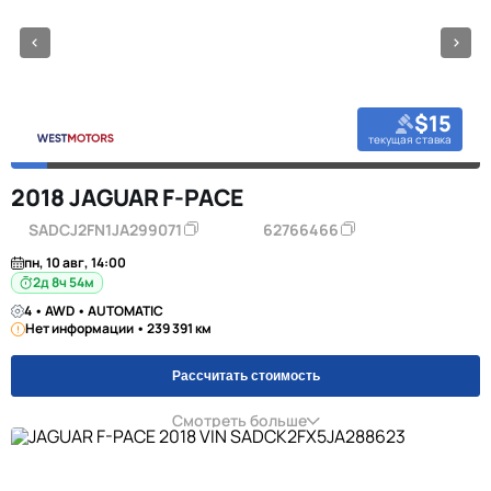
$15
текущая ставка
2018 JAGUAR F-PACE
SADCJ2FN1JA299071
62766466
пн, 10 авг, 14:00
2д 8ч 54м
4 • AWD • AUTOMATIC
Нет информации • 239 391 км
Рассчитать стоимость
Смотреть больше