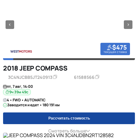
$475
текущая ставка
2018 JEEP COMPASS
3C4NJCBB5JT240913
61588566
пт, 7 авг, 14:00
9ч 39м 48с
4 • FWD • AUTOMATIC
Заводится и едет • 180 191 км
Рассчитать стоимость
Смотреть больше