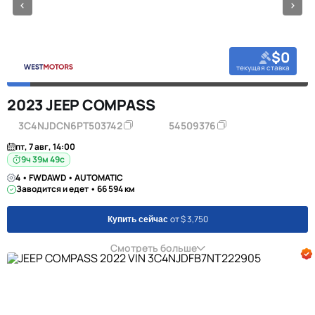
$0
текущая ставка
2023 JEEP COMPASS
3C4NJDCN6PT503742
54509376
пт, 7 авг, 14:00
9ч 39м 48с
4 • FWDAWD • AUTOMATIC
Заводится и едет • 66 594 км
от $ 3,750
Купить сейчас
Смотреть больше