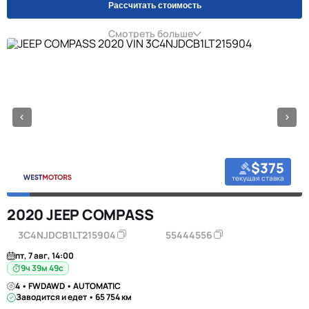
Рассчитать стоимость
Смотреть больше
$375
текущая ставка
2020 JEEP COMPASS
3C4NJDCB1LT215904
55444556
пт, 7 авг, 14:00
9ч 39м 48с
4 • FWDAWD • AUTOMATIC
Заводится и едет • 65 754 км