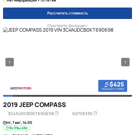
Нет информации • 70 747 км
Рассчитать стоимость
Смотреть больше
$425
текущая ставка
2019 JEEP COMPASS
3C4NJDCB0KT690698
60758336
пт, 7 авг, 14:00
9ч 39м 48с