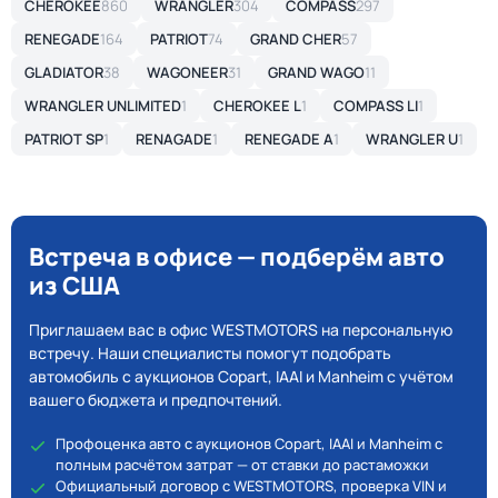
CHEROKEE
860
WRANGLER
304
COMPASS
297
RENEGADE
164
PATRIOT
74
GRAND CHER
57
GLADIATOR
38
WAGONEER
31
GRAND WAGO
11
WRANGLER UNLIMITED
1
CHEROKEE L
1
COMPASS LI
1
PATRIOT SP
1
RENAGADE
1
RENEGADE A
1
WRANGLER U
1
Встреча в офисе — подберём авто
из США
Приглашаем вас в офис WESTMOTORS на персональную
встречу. Наши специалисты помогут подобрать
автомобиль с аукционов Copart, IAAI и Manheim с учётом
вашего бюджета и предпочтений.
Профоценка авто с аукционов Copart, IAAI и Manheim с
полным расчётом затрат — от ставки до растаможки
Официальный договор с WESTMOTORS, проверка VIN и