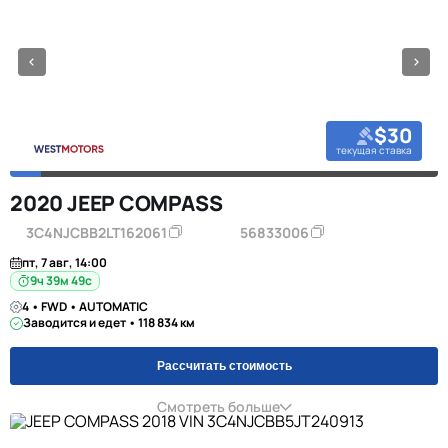
$30
текущая ставка
2020 JEEP COMPASS
3C4NJCBB2LT162061
56833006
пт, 7 авг, 14:00
9ч 39м 48с
4 • FWD • AUTOMATIC
Заводится и едет • 118 834 км
Рассчитать стоимость
Смотреть больше