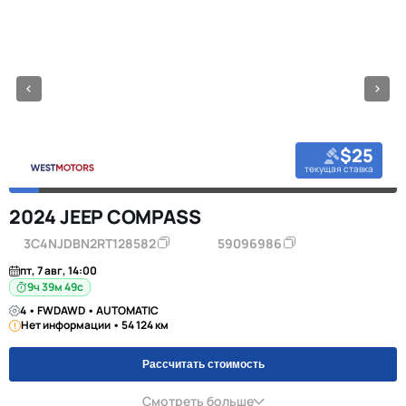
$25
текущая ставка
2024 JEEP COMPASS
3C4NJDBN2RT128582
59096986
пт, 7 авг, 14:00
9ч 39м 48с
4 • FWDAWD • AUTOMATIC
Нет информации • 54 124 км
Рассчитать стоимость
Смотреть больше