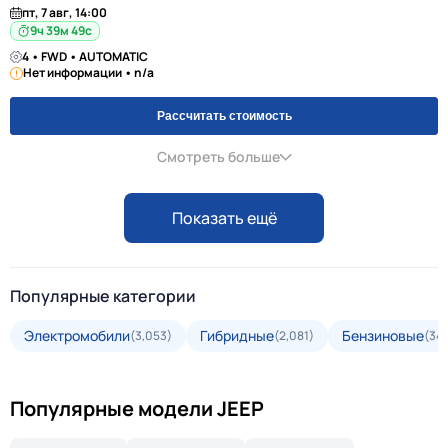
пт, 7 авг, 14:00
9ч 39м 48с
4 • FWD • AUTOMATIC
Нет информации • n/a
Рассчитать стоимость
Смотреть больше
Показать ещё
Популярные категории
Электромобили
Гибридные
Бензиновые
(3,053)
(2,081)
(34,
Популярные модели JEEP