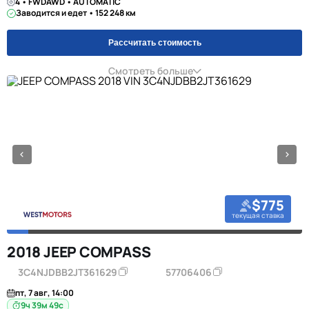
4 • FWDAWD • AUTOMATIC
Заводится и едет • 152 248 км
Рассчитать стоимость
Смотреть больше
$775
текущая ставка
2018 JEEP COMPASS
3C4NJDBB2JT361629
57706406
пт, 7 авг, 14:00
9ч 39м 48с