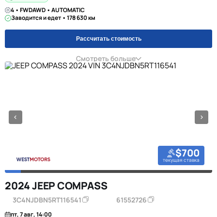
4 • FWDAWD • AUTOMATIC
Заводится и едет • 178 630 км
Рассчитать стоимость
Смотреть больше
$700
текущая ставка
2024 JEEP COMPASS
3C4NJDBN5RT116541
61552726
пт, 7 авг, 14:00