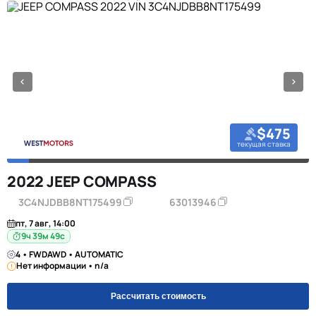
$475
текущая ставка
2022 JEEP COMPASS
3C4NJDBB8NT175499
63013946
пт, 7 авг, 14:00
9ч 39м 48с
4 • FWDAWD • AUTOMATIC
Нет информации • n/a
Рассчитать стоимость