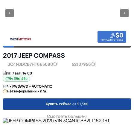
$0
текущая ставка
2017 JEEP COMPASS
3C4NJDCB7HT665080
52107956
пт, 7 авг, 14:00
9ч 39м 48с
4 • FWDAWD • AUTOMATIC
Нет информации • n/a
от $ 1,588
Купить сейчас
Смотреть больше