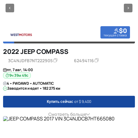
$0
текущая ставка
2022 JEEP COMPASS
3C4NJDFB7NT222905
62494116
пт, 7 авг, 14:00
9ч 39м 48с
4 • FWDAWD • AUTOMATIC
Заводится и едет • 182 275 км
от $ 9,400
Купить сейчас
Смотреть больше