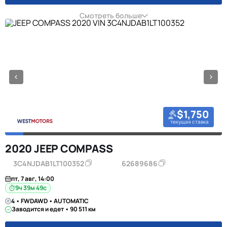
Смотреть больше
$1,750
текущая ставка
2020 JEEP COMPASS
3C4NJDAB1LT100352
62689686
пт, 7 авг, 14:00
9ч 39м 48с
4 • FWDAWD • AUTOMATIC
Заводится и едет • 90 511 км