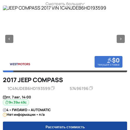
Смотреть больше
$0
текущая ставка
2017 JEEP COMPASS
1C4NJDEB6HD193599
57496196
пт, 7 авг, 14:00
9ч 39м 48с
4 • FWDAWD • AUTOMATIC
Нет информации • n/a
Рассчитать стоимость