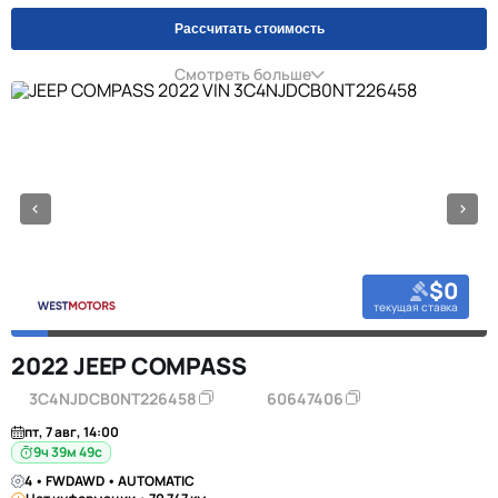
Рассчитать стоимость
Смотреть больше
$0
текущая ставка
2022 JEEP COMPASS
3C4NJDCB0NT226458
60647406
пт, 7 авг, 14:00
9ч 39м 48с
4 • FWDAWD • AUTOMATIC