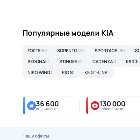
Популярные модели KIA
FORTE
351
SORENTO
323
SPORTAGE
280
S
SEDONA
61
STINGER
32
CADENZA
11
K900
5
NIRO WIND
1
RIO S
1
K5 GT-LINE
1
36 600
130 000
подписчиков
подписчиков
Наши офисы