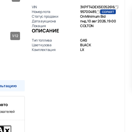
VIN
3KPFT4DEXSE052616
Номер лота
95700485
COPART
Статус продажи
On Minimum Bid
Дата аукциона
пнд, 10 авг 2026, 19:00
Локация
COLTON
ОПИСАНИЕ
1/12
Тип топлива
GAS
Цвет кузова
BLACK
Комплектация
LX
льтацию
авто
зователей