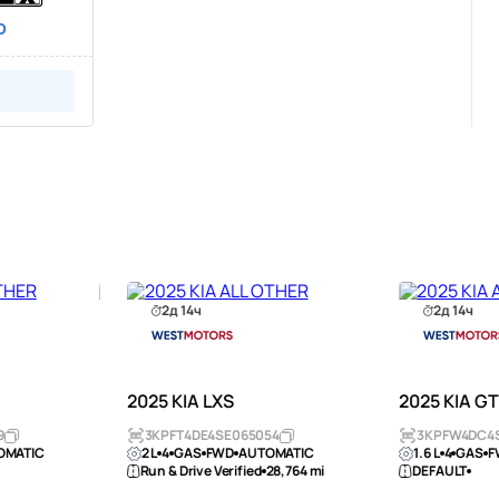
D
2д 14ч
2д 14ч
2025 KIA LXS
2025 KIA G
9
3KPFT4DE4SE065054
3KPFW4DC4
OMATIC
2 L
4
GAS
FWD
AUTOMATIC
1.6 L
4
GAS
F
Run & Drive Verified
28,764 mi
DEFAULT