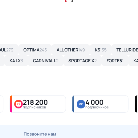
OUL
279
OPTIMA
245
ALL OTHER
149
K5
135
TELLURID
K4 LX
3
CARNIVAL L
2
SPORTAGE X
2
FORTE5
1
K4
218 200
4 000
подписчиков
подписчиков
Позвоните нам