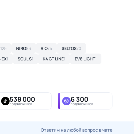
E
125
NIRO
86
RIO
75
SELTOS
70
 EX
1
SOUL S
1
K4 GT LINE
1
EV6 LIGHT
1
538 000
6 300
подписчиков
подписчиков
Ответим на любой вопрос в чате