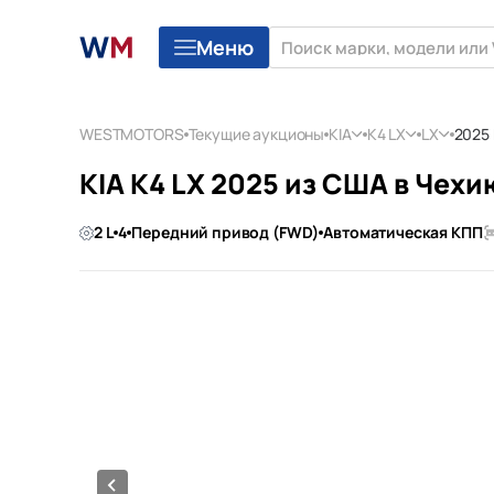
Меню
WESTMOTORS
Текущие аукционы
KIA
K4 LX
LX
2025
KIA K4 LX 2025 из США в Чехи
2 L
4
Передний привод (FWD)
Автоматическая КПП