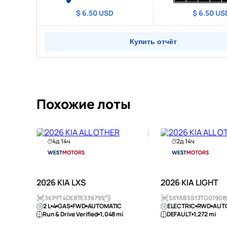
$ 6.50 USD
$ 6.50 US
Купить отчёт
Похожие лоты
4д 14ч
2д 14ч
2026 KIA LXS
2026 KIA LIGHT
3KPFT4DE8TE336795
5XYAB5S13TG01908
C
2 L
4
GAS
FWD
AUTOMATIC
ELECTRIC
RWD
AUT
i
Run & Drive Verified
1,048 mi
DEFAULT
1,272 mi