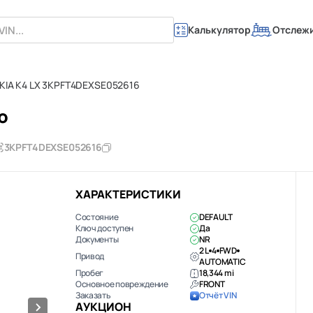
Калькулятор
Отслеж
 KIA K4 LX 3KPFT4DEXSE052616
ю
3KPFT4DEXSE052616
ХАРАКТЕРИСТИКИ
Состояние
DEFAULT
Ключ доступен
Да
Документы
NR
2 L
4
FWD
Привод
AUTOMATIC
Пробег
18,344 mi
Основное повреждение
FRONT
Заказать
Отчёт VIN
АУКЦИОН