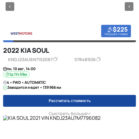
$225
текущая ставка
2022 KIA SOUL
KNDJ23AU6N7152087
57848906
пн, 10 авг, 14:00
1д 11ч 59м
4 • FWD • AUTOMATIC
Заводится и едет • 139 966 км
Рассчитать стоимость
Смотреть больше