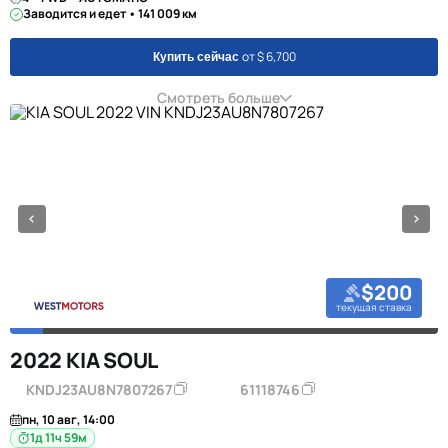
Заводится и едет • 141 009 км
от $ 6,700
Купить сейчас
Смотреть больше
$200
текущая ставка
2022 KIA SOUL
KNDJ23AU8N7807267
61118746
пн, 10 авг, 14:00
1д 11ч 59м