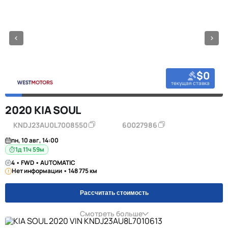
$0
текущая ставка
2020 KIA SOUL
KNDJ23AU0L7008550
60027986
пн, 10 авг, 14:00
1д 11ч 59м
4 • FWD • AUTOMATIC
Нет информации • 148 775 км
Рассчитать стоимость
Смотреть больше