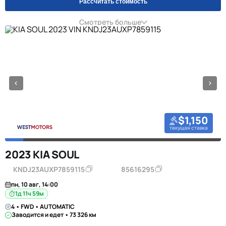
Рассчитать стоимость
Смотреть больше
$1,150
текущая ставка
2023 KIA SOUL
KNDJ23AUXP7859115
85616295
пн, 10 авг, 14:00
1д 11ч 59м
4 • FWD • AUTOMATIC
Заводится и едет • 73 326 км