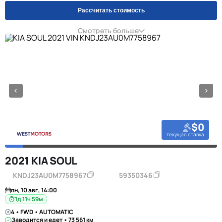
Рассчитать стоимость
Смотреть больше
$0
текущая ставка
2021 KIA SOUL
KNDJ23AU0M7758967
59350346
пн, 10 авг, 14:00
1д 11ч 59м
4 • FWD • AUTOMATIC
Заводится и едет • 73 561 км