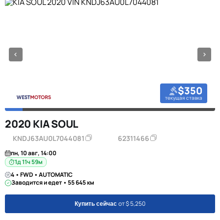
$350
текущая ставка
2020 KIA SOUL
KNDJ63AU0L7044081
62311466
пн, 10 авг, 14:00
1д 11ч 59м
4 • FWD • AUTOMATIC
Заводится и едет • 55 645 км
от $ 5,250
Купить сейчас