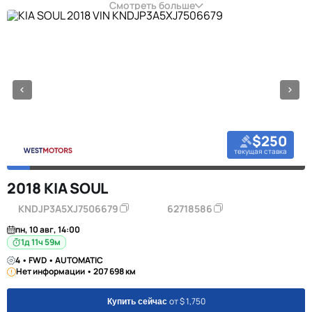
Смотреть больше
$250
текущая ставка
2018 KIA SOUL
KNDJP3A5XJ7506679
62718586
пн, 10 авг, 14:00
1д 11ч 59м
4 • FWD • AUTOMATIC
Нет информации • 207 698 км
от $ 1,750
Купить сейчас