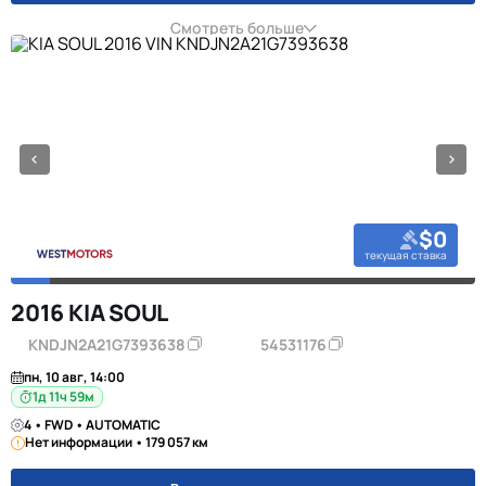
Смотреть больше
$0
текущая ставка
2016 KIA SOUL
KNDJN2A21G7393638
54531176
пн, 10 авг, 14:00
1д 11ч 59м
4 • FWD • AUTOMATIC
Нет информации • 179 057 км