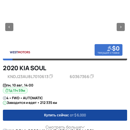
$0
текущая ставка
2020 KIA SOUL
KNDJ23AU8L7010613
60367366
пн, 10 авг, 14:00
1д 11ч 59м
4 • FWD • AUTOMATIC
Заводится и едет • 212 335 км
от $ 6,000
Купить сейчас
Смотреть больше