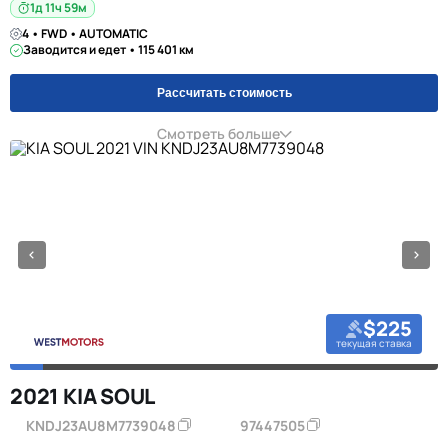
1д 11ч 59м
4 • FWD • AUTOMATIC
Заводится и едет • 115 401 км
Рассчитать стоимость
Смотреть больше
$225
текущая ставка
2021 KIA SOUL
KNDJ23AU8M7739048
97447505