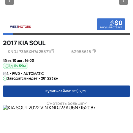
$0
текущая ставка
2017 KIA SOUL
KNDJP3A5XH7425871
62958616
пн, 10 авг, 14:00
1д 11ч 59м
4 • FWD • AUTOMATIC
Заводится и едет • 281 223 км
от $ 3,291
Купить сейчас
Смотреть больше