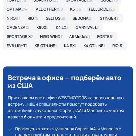
FORTE
356
SORENTO
325
SPORTAGE
286
SOUL
279
OPTIMA
244
ALL OTHER
150
K5
136
TELLURIDE
125
NIRO
87
RIO
75
SELTOS
69
SEDONA
61
STINGER
31
CADENZA
12
K900
5
K4 LX
3
CARNIVAL L
2
SPORTAGE X
2
NIRO WIND
1
All Models
1
FORTE5
1
EV6 LIGHT
1
K5 GT-LINE
1
K4 EX
1
K4 GT LINE
1
RIO S
1
Встреча в офисе — подберём авто
из США
Приглашаем вас в офис WESTMOTORS на персональную
встречу. Наши специалисты помогут подобрать
автомобиль с аукционов Copart, IAAI и Manheim с учётом
вашего бюджета и предпочтений.
Профоценка авто с аукционов Copart, IAAI и Manheim с
полным расчётом затрат — от ставки до растаможки