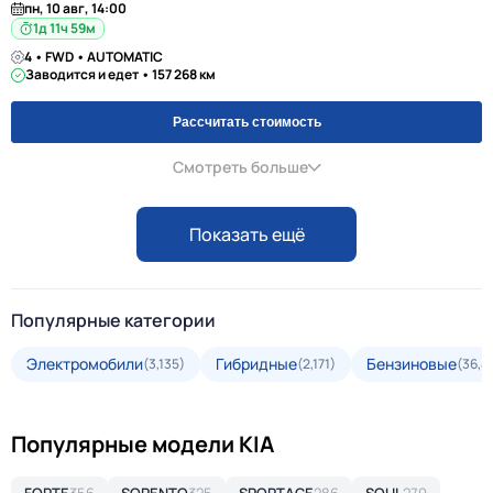
пн, 10 авг, 14:00
1д 11ч 59м
4 • FWD • AUTOMATIC
Заводится и едет • 157 268 км
Рассчитать стоимость
Смотреть больше
Показать ещё
Популярные категории
Электромобили
Гибридные
Бензиновые
(3,135)
(2,171)
(36,4
Популярные модели KIA