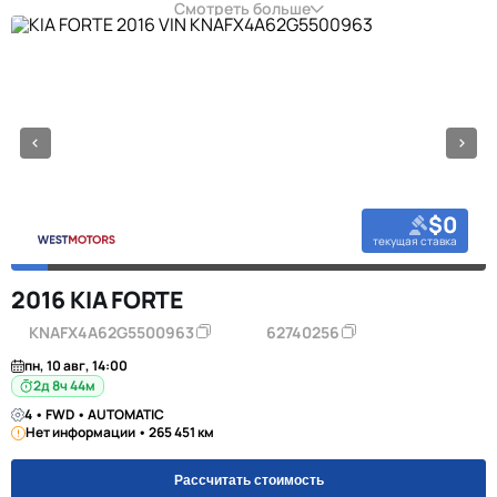
Смотреть больше
$0
текущая ставка
2016 KIA FORTE
KNAFX4A62G5500963
62740256
пн, 10 авг, 14:00
2д 8ч 44м
4 • FWD • AUTOMATIC
Нет информации • 265 451 км
Рассчитать стоимость