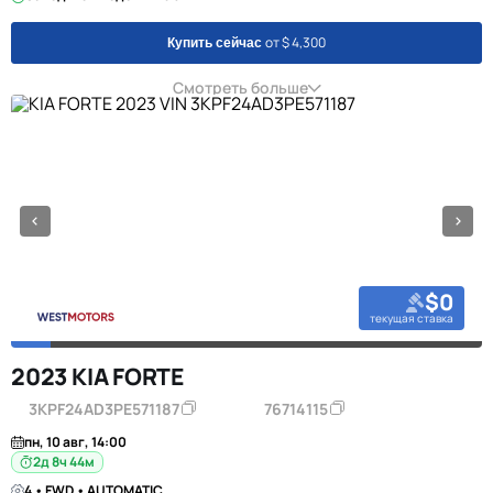
от $ 4,300
Купить сейчас
Смотреть больше
$0
текущая ставка
2023 KIA FORTE
3KPF24AD3PE571187
76714115
пн, 10 авг, 14:00
2д 8ч 44м
4 • FWD • AUTOMATIC