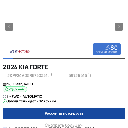
$0
текущая ставка
2024 KIA FORTE
3KPF24AD5RE750351
59736616
пн, 10 авг, 14:00
2д 8ч 44м
4 • FWD • AUTOMATIC
Заводится и едет • 123 327 км
Рассчитать стоимость
Смотреть больше