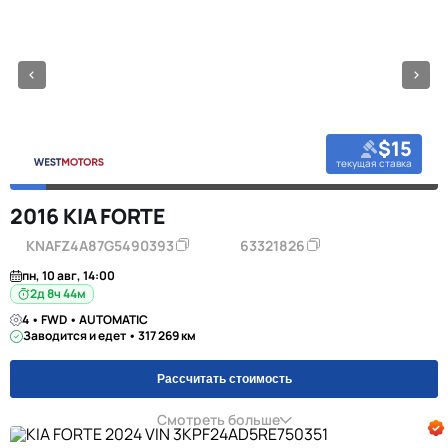
$15
текущая ставка
2016 KIA FORTE
KNAFZ4A87G5490393
63321826
пн, 10 авг, 14:00
2д 8ч 44м
4 • FWD • AUTOMATIC
Заводится и едет • 317 269 км
Рассчитать стоимость
Смотреть больше