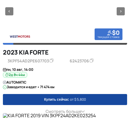
$0
текущая ставка
2023 KIA FORTE
3KPF54AD2PE607703
62423706
пн, 10 авг, 14:00
2д 8ч 44м
AUTOMATIC
Заводится и едет • 71 474 км
от $ 5,800
Купить сейчас
Смотреть больше