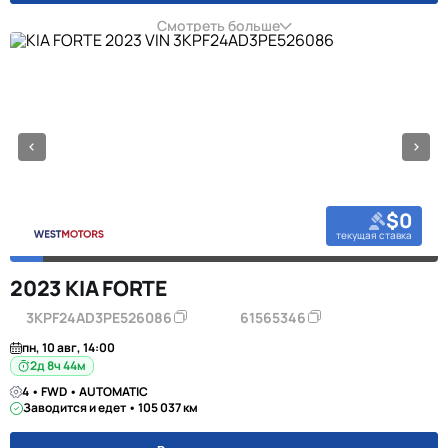
Смотреть больше
$0
текущая ставка
2023 KIA FORTE
3KPF24AD3PE526086
61565346
пн, 10 авг, 14:00
2д 8ч 44м
4 • FWD • AUTOMATIC
Заводится и едет • 105 037 км