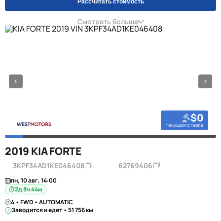
Рассчитать стоимость
Смотреть больше
$0
текущая ставка
2019 KIA FORTE
3KPF34AD1KE046408
62769406
пн, 10 авг, 14:00
2д 8ч 44м
4 • FWD • AUTOMATIC
Заводится и едет • 51 756 км