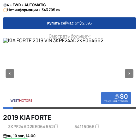
4 • FWD • AUTOMATIC
Нет информации • 343 705 км
от $ 2,595
Купить сейчас
Смотреть больше
$0
текущая ставка
2019 KIA FORTE
3KPF24AD2KE064662
54116066
пн, 10 авг, 14:00