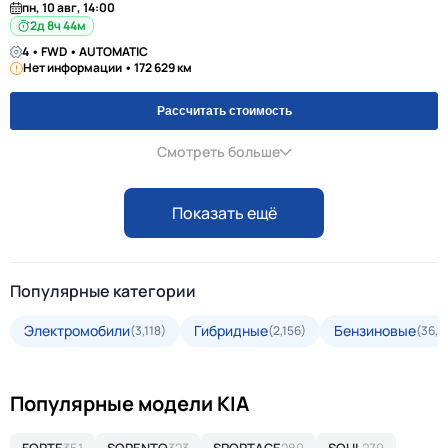
пн, 10 авг, 14:00
2д 8ч 44м
4 • FWD • AUTOMATIC
Нет информации • 172 629 км
Рассчитать стоимость
Смотреть больше
Показать ещё
Популярные категории
Электромобили
Гибридные
Бензиновые
(3,118)
(2,156)
(36,2
Популярные модели KIA