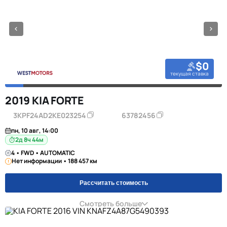
$0
текущая ставка
2019 KIA FORTE
3KPF24AD2KE023254
63782456
пн, 10 авг, 14:00
2д 8ч 44м
4 • FWD • AUTOMATIC
Нет информации • 188 457 км
Рассчитать стоимость
Смотреть больше