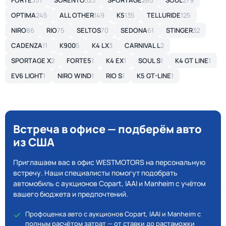
FORTE
351
SORENTO
323
SPORTAGE
280
SOUL
279
OPTIMA
245
ALL OTHER
149
K5
135
TELLURIDE
125
NIRO
86
RIO
75
SELTOS
70
SEDONA
61
STINGER
32
CADENZA
11
K900
5
K4 LX
3
CARNIVAL L
2
SPORTAGE X
2
FORTE5
1
K4 EX
1
SOUL S
1
K4 GT LINE
1
EV6 LIGHT
1
NIRO WIND
1
RIO S
1
K5 GT-LINE
1
Встреча в офисе — подберём авто
из США
Приглашаем вас в офис WESTMOTORS на персональную
встречу. Наши специалисты помогут подобрать
автомобиль с аукционов Copart, IAAI и Manheim с учётом
вашего бюджета и предпочтений.
Профоценка авто с аукционов Copart, IAAI и Manheim с
полным расчётом затрат — от ставки до растаможки