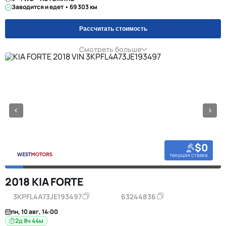
Заводится и едет • 69 303 км
Рассчитать стоимость
Смотреть больше
$0
текущая ставка
2018 KIA FORTE
3KPFL4A73JE193497
63244836
пн, 10 авг, 14:00
2д 8ч 44м