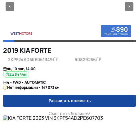
$90
текущая ставка
2019 KIA FORTE
3KPF24AD5KE061349
60829256
пн, 10 авг, 14:00
2д 8ч 44м
4 • FWD • AUTOMATIC
Нет информации • 147 073 км
Рассчитать стоимость
Смотреть больше