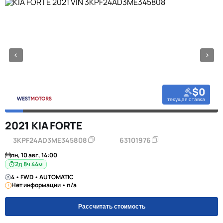
$0
текущая ставка
2021 KIA FORTE
3KPF24AD3ME345808
63101976
пн, 10 авг, 14:00
2д 8ч 44м
4 • FWD • AUTOMATIC
Нет информации • n/a
Рассчитать стоимость