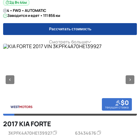
2д 8ч 44м
4 • FWD • AUTOMATIC
Заводится и едет • 111 856 км
Рассчитать стоимость
Смотреть больше
$0
текущая ставка
2017 KIA FORTE
3KPFK4A70HE139927
63434676