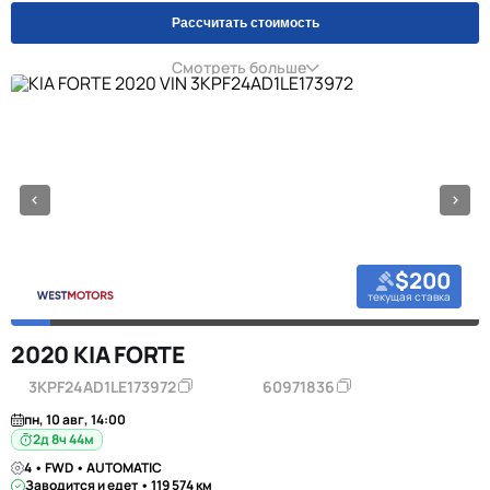
Рассчитать стоимость
Смотреть больше
$200
текущая ставка
2020 KIA FORTE
3KPF24AD1LE173972
60971836
пн, 10 авг, 14:00
2д 8ч 44м
4 • FWD • AUTOMATIC
Заводится и едет • 119 574 км