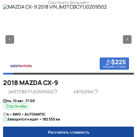
Смотреть больше
$225
текущая ставка
2018 MAZDA CX-9
JM3TCBCY1J0209502
48192166
пн, 10 авг, 17:00
1д 11ч 40м
4 • AWD • AUTOMATIC
Заводится и едет • 182 555 км
Рассчитать стоимость