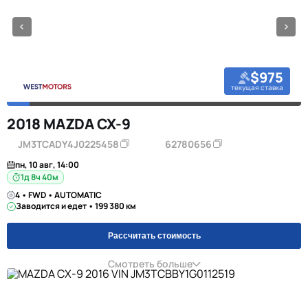
$975
текущая ставка
2018 MAZDA CX-9
JM3TCADY4J0225458
62780656
пн, 10 авг, 14:00
1д 8ч 40м
4 • FWD • AUTOMATIC
Заводится и едет • 199 380 км
Рассчитать стоимость
Смотреть больше