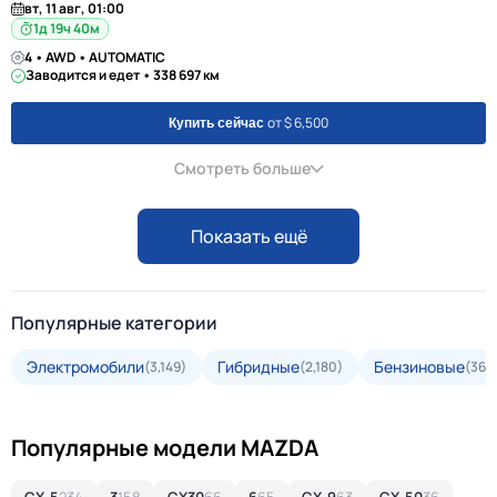
вт, 11 авг, 01:00
1д 19ч 40м
4 • AWD • AUTOMATIC
Заводится и едет • 338 697 км
от $ 6,500
Купить сейчас
Смотреть больше
Показать ещё
Популярные категории
Электромобили
Гибридные
Бензиновые
(3,149)
(2,180)
(36,
Популярные модели MAZDA