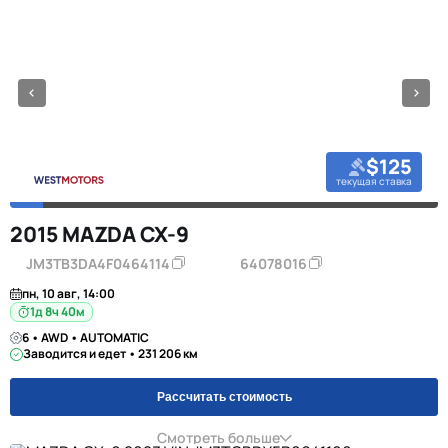
$125
текущая ставка
2015 MAZDA CX-9
JM3TB3DA4F0464114
64078016
пн, 10 авг, 14:00
1д 8ч 40м
6 • AWD • AUTOMATIC
Заводится и едет • 231 206 км
Рассчитать стоимость
Смотреть больше