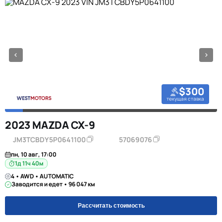
$300
текущая ставка
2023 MAZDA CX-9
JM3TCBDY5P0641100
57069076
пн, 10 авг, 17:00
1д 11ч 40м
4 • AWD • AUTOMATIC
Заводится и едет • 96 047 км
Рассчитать стоимость