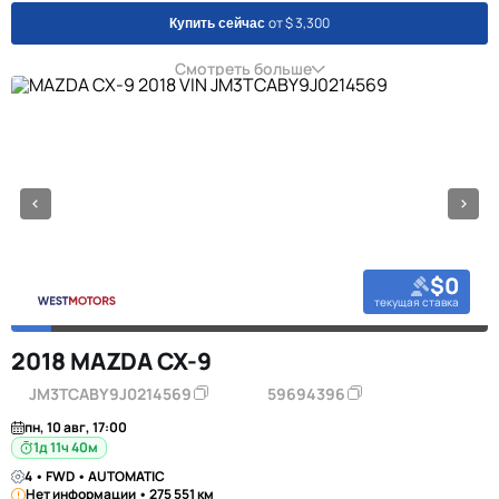
от $ 3,300
Купить сейчас
Смотреть больше
$0
текущая ставка
2018 MAZDA CX-9
JM3TCABY9J0214569
59694396
пн, 10 авг, 17:00
1д 11ч 40м
4 • FWD • AUTOMATIC
Нет информации • 275 551 км