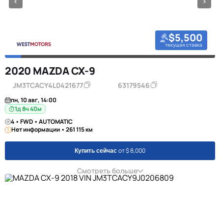
$5,500
текущая ставка
2020 MAZDA CX-9
JM3TCACY4L0421677
63179546
пн, 10 авг, 14:00
1д 8ч 40м
4 • FWD • AUTOMATIC
Нет информации • 261 115 км
от $ 8,000
Купить сейчас
Смотреть больше