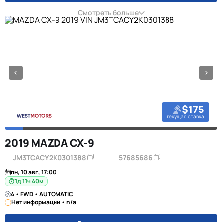
Смотреть больше
$175
текущая ставка
2019 MAZDA CX-9
JM3TCACY2K0301388
57685686
пн, 10 авг, 17:00
1д 11ч 40м
4 • FWD • AUTOMATIC
Нет информации • n/a