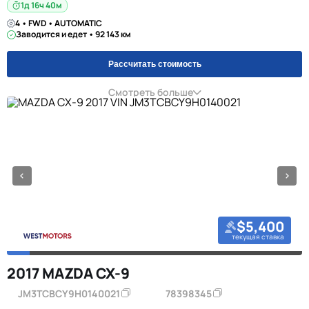
1д 16ч 40м
4 • FWD • AUTOMATIC
Заводится и едет • 92 143 км
Рассчитать стоимость
Смотреть больше
$5,400
текущая ставка
2017 MAZDA CX-9
JM3TCBCY9H0140021
78398345