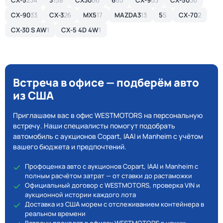
CX-5
234
3
158
CX30
66
6
65
CX-9
63
CX-50
36
CX-90
33
CX-3
26
MX5
17
MAZDA3
13
5
5
CX-70
2
CX-30 S AW
1
CX-5 4D 4W
1
Встреча в офисе — подберём авто
из США
Приглашаем вас в офис WESTMOTORS на персональную
встречу. Наши специалисты помогут подобрать
автомобиль с аукционов Copart, IAAI и Manheim с учётом
вашего бюджета и предпочтений.
Профоценка авто с аукционов Copart, IAAI и Manheim с
полным расчётом затрат — от ставки до растаможки
Официальный договор с WESTMOTORS, проверка VIN и
аукционной истории каждого лота
Доставка из США морем с отслеживанием контейнера в
реальном времени