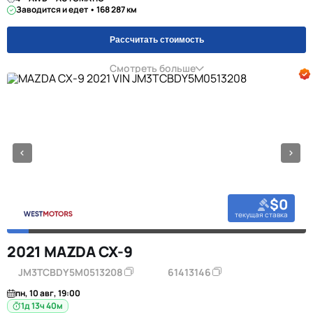
Заводится и едет • 168 287 км
Рассчитать стоимость
Смотреть больше
$0
текущая ставка
2021 MAZDA CX-9
JM3TCBDY5M0513208
61413146
пн, 10 авг, 19:00
1д 13ч 40м