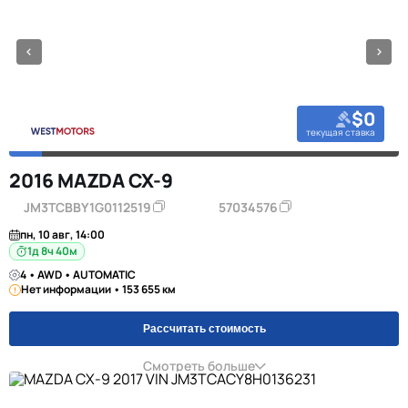
$0
текущая ставка
2016 MAZDA CX-9
JM3TCBBY1G0112519
57034576
пн, 10 авг, 14:00
1д 8ч 40м
4 • AWD • AUTOMATIC
Нет информации • 153 655 км
Рассчитать стоимость
Смотреть больше