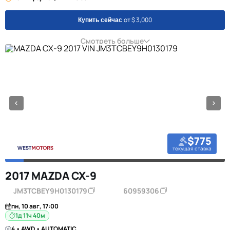
от $ 3,000
Купить сейчас
Смотреть больше
$775
текущая ставка
2017 MAZDA CX-9
JM3TCBEY9H0130179
60959306
пн, 10 авг, 17:00
1д 11ч 40м
4 • AWD • AUTOMATIC