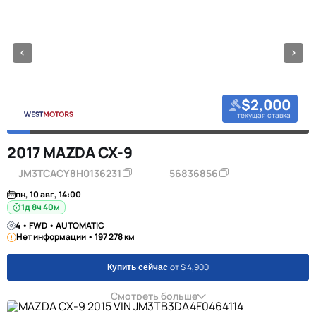
$2,000
текущая ставка
2017 MAZDA CX-9
JM3TCACY8H0136231
56836856
пн, 10 авг, 14:00
1д 8ч 40м
4 • FWD • AUTOMATIC
Нет информации • 197 278 км
от $ 4,900
Купить сейчас
Смотреть больше