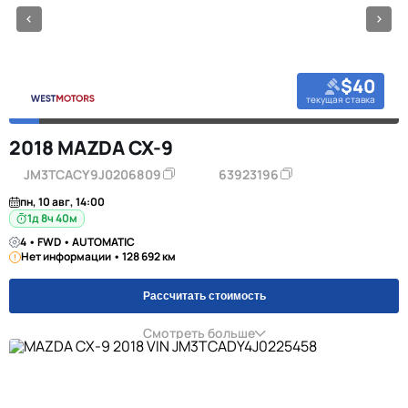
$40
текущая ставка
2018 MAZDA CX-9
JM3TCACY9J0206809
63923196
пн, 10 авг, 14:00
1д 8ч 40м
4 • FWD • AUTOMATIC
Нет информации • 128 692 км
Рассчитать стоимость
Смотреть больше