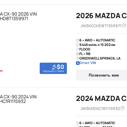
2026 MAZDA C
JM3KKCHD8T1359971
6 • AWD • AUTOMATIC
9 446 миль ≈ 15 202 км
FLOOD
FL • RB
GREENWELL SPRINGS, LA
Отчет VIN
$0
текущая ставка
Позвонить мне
2024 MAZDA C
JM3KKEHC1R1115932
6 • AWD • AUTOMATIC