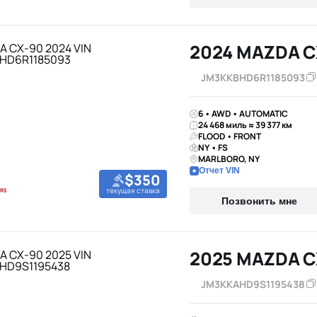
2024 MAZDA C
JM3KKBHD6R1185093
6 • AWD • AUTOMATIC
24 468 миль ≈ 39 377 км
FLOOD • FRONT
NY • FS
MARLBORO, NY
Отчет VIN
$350
текущая ставка
Позвонить мне
2025 MAZDA C
JM3KKAHD9S1195438