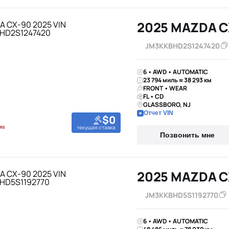
2025 MAZDA C
JM3KKBHD2S1247420
6 • AWD • AUTOMATIC
23 794 миль ≈ 38 293 км
FRONT • WEAR
FL • CD
GLASSBORO, NJ
Отчет VIN
$0
текущая ставка
Позвонить мне
2025 MAZDA C
JM3KKBHD5S1192770
6 • AWD • AUTOMATIC