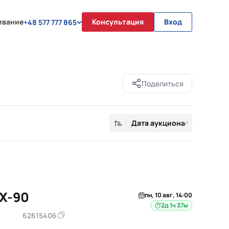
ивание
Консультация
Вход
+48 577 777 865
Поделиться
Дата аукциона
X-90
пн, 10 авг, 14:00
2д 1ч 37м
62615406