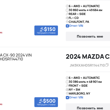
6 • AWD • AUTOMATIC
30 860 миль ≈ 49 664 км
REAR • SIDE
FL • CD
CHALFONT, PA
Отчет VIN
$150
текущая ставка
Позвонить мне
2024 MAZDA C
JM3KKAHD5R1144710
6 • AWD • AUTOMATIC
30 386 миль ≈ 48 901 км
FRONT • SIDE
NY • SM
MARLBORO, NY
Отчет VIN
$500
текущая ставка
Позвонить мне