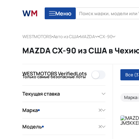
Меню
WESTMOTORS
Авто из США
MAZDA
CX-90
MAZDA CX-90 из США в Чехию
WESTMOTORS VerifiedLots
Все
(3
Только самые безопасные лоты
Текущая ставка
Марка
Марка
Модель