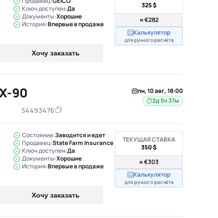
Продавец:
GEICO
325 $
Ключ доступен:
Да
Документы:
Хорошие
≈ €282
История:
Впервые в продаже
Калькулятор
для ручного расчёта
Хочу заказать
X-90
пн, 10 авг, 18:00
2д 5ч 37м
54493476
Состояние:
Заводится и едет
ТЕКУЩАЯ СТАВКА
Продавец:
State Farm Insurance
350 $
Ключ доступен:
Да
Документы:
Хорошие
≈ €303
История:
Впервые в продаже
Калькулятор
для ручного расчёта
Хочу заказать