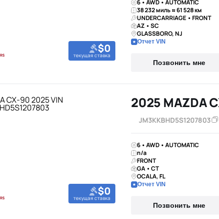
6 • AWD • AUTOMATIC
38 232 миль ≈ 61 528 км
UNDERCARRIAGE • FRONT
AZ • SC
GLASSBORO, NJ
Отчет VIN
$0
текущая ставка
Позвонить мне
2025 MAZDA C
JM3KKBHD5S1207803
6 • AWD • AUTOMATIC
n/a
FRONT
GA • CT
OCALA, FL
Отчет VIN
$0
текущая ставка
Позвонить мне