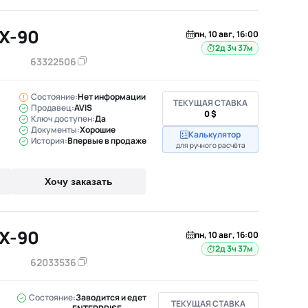
X-90
пн, 10 авг, 16:00
2д 3ч 37м
63322506
Состояние:
Нет информации
ТЕКУЩАЯ СТАВКА
Продавец:
AVIS
0 $
Ключ доступен:
Да
Документы:
Хорошие
Калькулятор
История:
Впервые в продаже
для ручного расчёта
Хочу заказать
X-90
пн, 10 авг, 16:00
2д 3ч 37м
62033536
Состояние:
Заводится и едет
ТЕКУЩАЯ СТАВКА