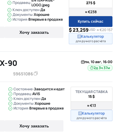
ENTERPRISE-
Продавец:
275 $
LOGO.jpeg
Ключ доступен:
Да
≈ €238
Документы:
Хорошие
История:
Впервые в продаже
Купить сейчас
$ 23,259
USD
≈ €20 157
Хочу заказать
Калькулятор
для ручного расчёта
X-90
пн, 10 авг, 16:00
2д 3ч 37м
59651086
Состояние:
Заводится и едет
ТЕКУЩАЯ СТАВКА
Продавец:
AVIS
15 $
Ключ доступен:
Да
Документы:
Хорошие
≈ €13
История:
Впервые в продаже
Калькулятор
для ручного расчёта
Хочу заказать