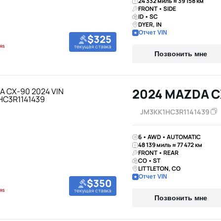
24 332 миль ≈ 39 158 км
FRONT • SIDE
ID • SC
DYER, IN
Отчет VIN
$325
текущая ставка
Позвонить мне
2024 MAZDA C
JM3KK1HC3R1141439
6 • AWD • AUTOMATIC
48 139 миль ≈ 77 472 км
FRONT • REAR
CO • ST
LITTLETON, CO
Отчет VIN
$350
текущая ставка
Позвонить мне