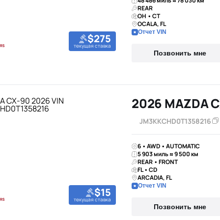
48 486 миль ≈ 78 030 км
REAR
OH • CT
OCALA, FL
Отчет VIN
$275
текущая ставка
Позвонить мне
2026 MAZDA C
JM3KKCHD0T1358216
6 • AWD • AUTOMATIC
5 903 миль ≈ 9 500 км
REAR • FRONT
FL • CD
ARCADIA, FL
Отчет VIN
$15
текущая ставка
Позвонить мне