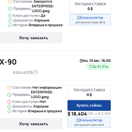
Состояние:
Заводится
ТЕКУЩАЯ СТАВКА
ENTERPRISE-
Продавец:
0 $
LOGO.jpeg
Ключ доступен:
Да
Калькулятор
Документы:
Хорошие
для ручного расчёта
История:
Впервые в продаже
Хочу заказать
X-90
пн, 10 авг, 16:00
2д 3ч 37м
62444076
Состояние:
Нет информации
ТЕКУЩАЯ СТАВКА
ENTERPRISE-
Продавец:
0 $
LOGO.jpeg
Ключ доступен:
Нет
Купить сейчас
Документы:
Хорошие
История:
Впервые в продаже
$ 18,404
USD
≈ €15 950
Калькулятор
Хочу заказать
для ручного расчёта