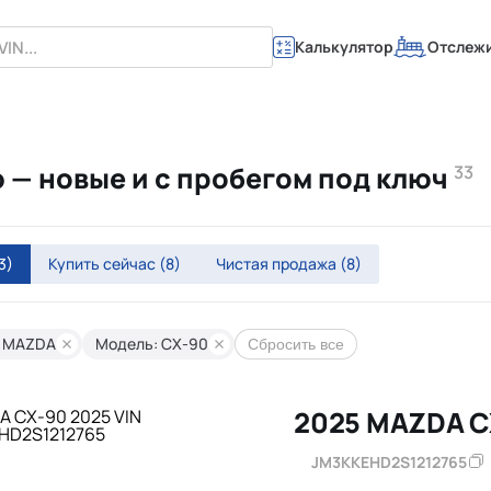
Калькулятор
Отслеж
 — новые и с пробегом под ключ
33
3)
Купить сейчас
(8)
Чистая продажа
(8)
: MAZDA
Модель: CX-90
Сбросить все
2025 MAZDA C
JM3KKEHD2S1212765