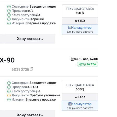
Состояние:
Заводится и едет
ТЕКУЩАЯ СТАВКА
Продавец:
n/a
150 $
Ключ доступен:
Да
Документы:
Хорошие
≈ €130
История:
Впервые в продаже
Калькулятор
для ручного расчёта
Хочу заказать
X-90
пн, 10 авг, 14:00
2д 1ч 37м
60390726
Состояние:
Заводится и едет
ТЕКУЩАЯ СТАВКА
Продавец:
GEICO
500 $
Ключ доступен:
Да
Документы:
Требуют уточнения
≈ €433
История:
Впервые в продаже
Калькулятор
для ручного расчёта
Хочу заказать