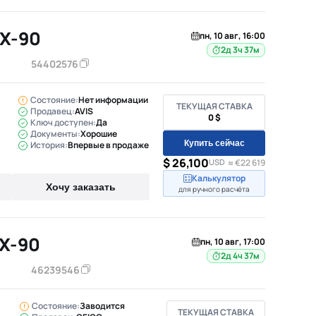
X-90
пн, 10 авг, 16:00
2д 3ч 37м
54402576
Состояние:
Нет информации
ТЕКУЩАЯ СТАВКА
Продавец:
AVIS
0 $
Ключ доступен:
Да
Документы:
Хорошие
Купить сейчас
История:
Впервые в продаже
$ 26,100
USD
≈ €22 619
Калькулятор
Хочу заказать
для ручного расчёта
X-90
пн, 10 авг, 17:00
2д 4ч 37м
46239546
Состояние:
Заводится
ТЕКУЩАЯ СТАВКА