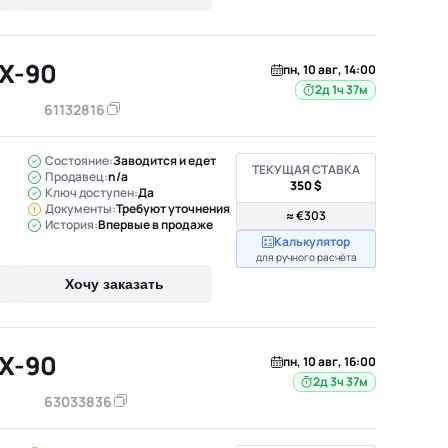
X-90
пн, 10 авг, 14:00
2д 1ч 37м
61132816
Состояние:
Заводится и едет
ТЕКУЩАЯ СТАВКА
Продавец:
n/a
350 $
Ключ доступен:
Да
Документы:
Требуют уточнения
≈ €303
История:
Впервые в продаже
Калькулятор
для ручного расчёта
Хочу заказать
X-90
пн, 10 авг, 16:00
2д 3ч 37м
63033836