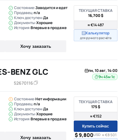
Состояние:
Заводится и едет
ТЕКУЩАЯ СТАВКА
Продавец:
n/a
16,700 $
Ключ доступен:
Да
Документы:
Хорошие
≈ €14 487
История:
Впервые в продаже
Калькулятор
для ручного расчёта
Хочу заказать
ES-BENZ GLC
пн, 10 авг, 14:00
9ч 45м
52670116
Состояние:
Нет информации
ТЕКУЩАЯ СТАВКА
Продавец:
n/a
175 $
Ключ доступен:
Да
Документы:
Хорошие
≈ €152
История:
Впервые в продаже
Купить сейчас
$ 9,800
USD
≈ €8 501
Хочу заказать