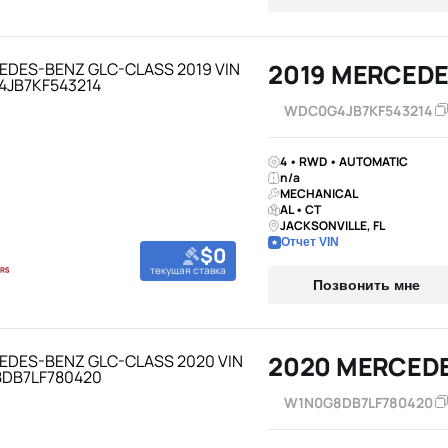
2019 MERCEDE
WDC0G4JB7KF543214
4 • RWD • AUTOMATIC
n/a
MECHANICAL
AL • CT
JACKSONVILLE, FL
Отчет VIN
$0
текущая ставка
Позвонить мне
2020 MERCED
W1N0G8DB7LF780420