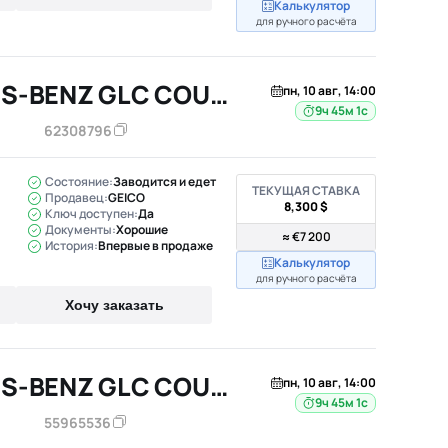
Калькулятор
для ручного расчёта
2019 MERCEDES-BENZ GLC COUPE
пн, 10 авг, 14:00
9ч 45м
62308796
Состояние:
Заводится и едет
ТЕКУЩАЯ СТАВКА
Продавец:
GEICO
8,300 $
Ключ доступен:
Да
Документы:
Хорошие
≈ €7 200
История:
Впервые в продаже
Калькулятор
для ручного расчёта
Хочу заказать
2019 MERCEDES-BENZ GLC COUPE
пн, 10 авг, 14:00
9ч 45м
55965536