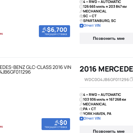
4 • RWD • AUTOMATIC
126 665 миль ≈ 203 847 км
MECHANICAL
SC • CT
SPARTANBURG, SC
Отчет VIN
$6,700
текущая ставка
Позвонить мне
2016 MERCEDE
WDC0G4JB6GF011296
4 • RWD • AUTOMATIC
103 936 миль ≈ 167 268 км
MECHANICAL
PA • CT
YORK HAVEN, PA
Отчет VIN
$0
текущая ставка
Позвонить мне