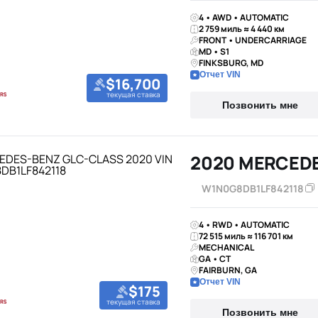
4 • AWD • AUTOMATIC
2 759 миль ≈ 4 440 км
FRONT • UNDERCARRIAGE
MD • S1
FINKSBURG, MD
Отчет VIN
$16,700
текущая ставка
Позвонить мне
2020 MERCED
W1N0G8DB1LF842118
4 • RWD • AUTOMATIC
72 515 миль ≈ 116 701 км
MECHANICAL
GA • CT
FAIRBURN, GA
Отчет VIN
$175
текущая ставка
Позвонить мне