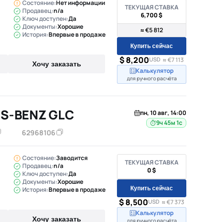
Состояние:
Нет информации
ТЕКУЩАЯ СТАВКА
Продавец:
n/a
6,700 $
Ключ доступен:
Да
Документы:
Хорошие
≈ €5 812
История:
Впервые в продаже
Купить сейчас
$ 8,200
USD
≈ €7 113
Хочу заказать
Калькулятор
для ручного расчёта
S-BENZ GLC
пн, 10 авг, 14:00
9ч 45м
62968106
Состояние:
Заводится
ТЕКУЩАЯ СТАВКА
Продавец:
n/a
0 $
Ключ доступен:
Да
Документы:
Хорошие
Купить сейчас
История:
Впервые в продаже
$ 8,500
USD
≈ €7 373
Калькулятор
Хочу заказать
для ручного расчёта