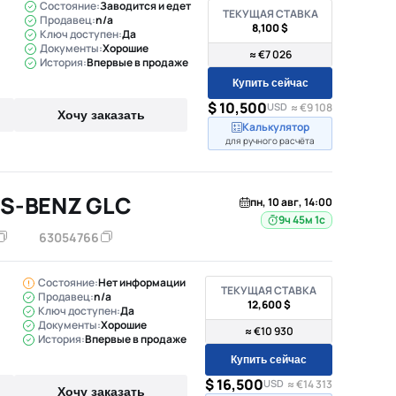
Состояние:
Заводится и едет
ТЕКУЩАЯ СТАВКА
Продавец:
n/a
8,100 $
Ключ доступен:
Да
Документы:
Хорошие
≈ €7 026
История:
Впервые в продаже
Купить сейчас
$ 10,500
USD
≈ €9 108
Хочу заказать
Калькулятор
для ручного расчёта
S-BENZ GLC
пн, 10 авг, 14:00
9ч 45м
63054766
Состояние:
Нет информации
ТЕКУЩАЯ СТАВКА
Продавец:
n/a
12,600 $
Ключ доступен:
Да
Документы:
Хорошие
≈ €10 930
История:
Впервые в продаже
Купить сейчас
$ 16,500
USD
≈ €14 313
Хочу заказать