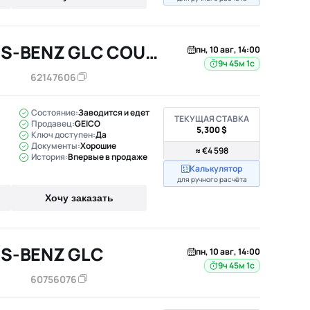
2018 MERCEDES-BENZ GLC COUPE
пн, 10 авг, 14:00
9ч 45м
62147606
Состояние:
Заводится и едет
ТЕКУЩАЯ СТАВКА
Продавец:
GEICO
5,300 $
Ключ доступен:
Да
Документы:
Хорошие
≈ €4 598
История:
Впервые в продаже
Калькулятор
для ручного расчёта
Хочу заказать
S-BENZ GLC
пн, 10 авг, 14:00
9ч 45м
60756076