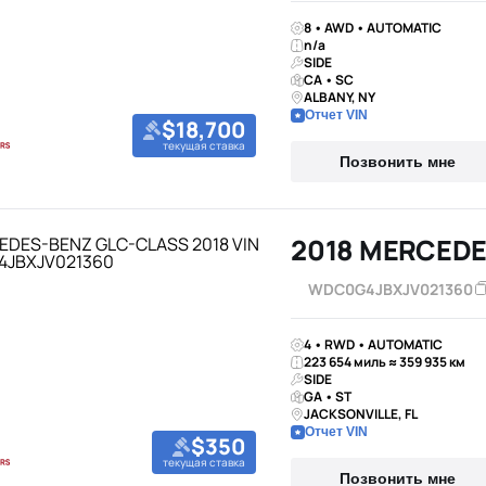
8 • AWD • AUTOMATIC
n/a
SIDE
CA • SC
ALBANY, NY
Отчет VIN
$18,700
текущая ставка
Позвонить мне
2018 MERCEDE
WDC0G4JBXJV021360
4 • RWD • AUTOMATIC
223 654 миль ≈ 359 935 км
SIDE
GA • ST
JACKSONVILLE, FL
Отчет VIN
$350
текущая ставка
Позвонить мне