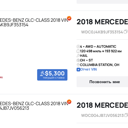
WDC0J4KB9JF353154
4 • AWD • AUTOMATIC
120 498 миль ≈ 193 922 км
HAIL
OH • ST
COLUMBIA STATION, OH
Отчет VIN
$5,300
текущая ставка
Позвонить мне
2018 MERCEDE
WDC0G4JB7JV056213