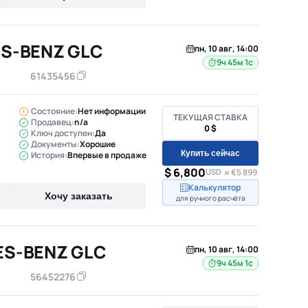
S-BENZ GLC
пн, 10 авг, 14:00
9ч 45м
61435456
Состояние:
Нет информации
ТЕКУЩАЯ СТАВКА
Продавец:
n/a
0 $
Ключ доступен:
Да
Документы:
Хорошие
Купить сейчас
История:
Впервые в продаже
$ 6,800
USD
≈ €5 899
Калькулятор
Хочу заказать
для ручного расчёта
ES-BENZ GLC
пн, 10 авг, 14:00
9ч 45м
56452276