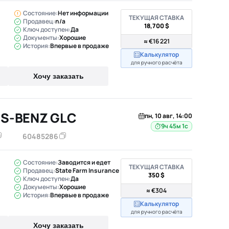
Состояние:
Нет информации
ТЕКУЩАЯ СТАВКА
Продавец:
n/a
18,700 $
Ключ доступен:
Да
Документы:
Хорошие
≈ €16 221
История:
Впервые в продаже
Калькулятор
для ручного расчёта
Хочу заказать
S-BENZ GLC
пн, 10 авг, 14:00
9ч 45м
60485286
Состояние:
Заводится и едет
ТЕКУЩАЯ СТАВКА
Продавец:
State Farm Insurance
350 $
Ключ доступен:
Да
Документы:
Хорошие
≈ €304
История:
Впервые в продаже
Калькулятор
для ручного расчёта
Хочу заказать