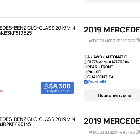
WDC0J4KB3KF519525
4 • AWD • AUTOMATIC
91 778 миль ≈ 147 702 км
REAR • FRONT
PA • SC
CHALFONT, PA
Отчет VIN
$8,300
текущая ставка
Позвонить мне
WDC0J8JB2KF495145