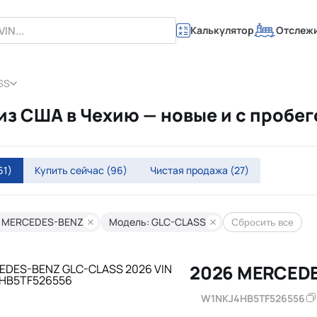
Калькулятор
Отслеж
SS
 США в Чехию — новые и с пробег
61)
Купить сейчас
(96)
Чистая продажа
(27)
: MERCEDES-BENZ
Модель: GLC-CLASS
Сбросить все
W1NKJ4HB5TF526556