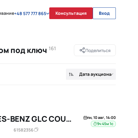
ивание
Консультация
Вход
+48 577 777 865
ом под ключ
161
Поделиться
Дата аукциона
2026 MERCEDES-BENZ GLC COUPE
пн, 10 авг, 14:00
9ч 45м
61582356