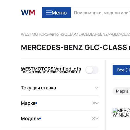
Меню
WESTMOTORS
Авто из США
MERCEDES-BENZ
GLC-CLA
MERCEDES-BENZ GLC-CLASS из
WESTMOTORS VerifiedLots
Все
(1
Только самые безопасные лоты
Текущая ставка
Марка
Марка
Модель