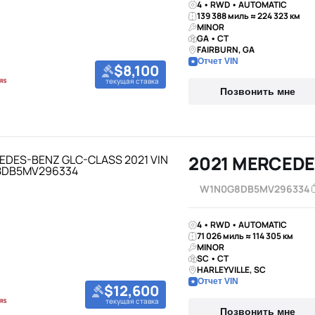
4 • RWD • AUTOMATIC
139 388 миль ≈ 224 323 км
MINOR
GA • CT
FAIRBURN, GA
Отчет VIN
$8,100
текущая ставка
Позвонить мне
2021 MERCEDE
W1N0G8DB5MV296334
4 • RWD • AUTOMATIC
71 026 миль ≈ 114 305 км
MINOR
SC • CT
HARLEYVILLE, SC
Отчет VIN
$12,600
текущая ставка
Позвонить мне