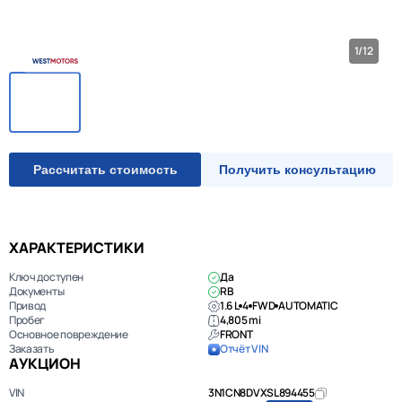
1/12
Рассчитать стоимость
Получить консультацию
ХАРАКТЕРИСТИКИ
Ключ доступен
Да
Документы
RB
Привод
1.6 L
4
FWD
AUTOMATIC
Пробег
4,805 mi
Основное повреждение
FRONT
Заказать
Отчёт VIN
АУКЦИОН
VIN
3N1CN8DVXSL894455