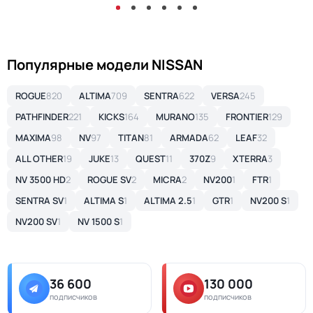
Популярные модели NISSAN
ROGUE
820
ALTIMA
709
SENTRA
622
VERSA
245
PATHFINDER
221
KICKS
164
MURANO
135
FRONTIER
129
MAXIMA
98
NV
97
TITAN
81
ARMADA
62
LEAF
32
ALL OTHER
19
JUKE
13
QUEST
11
370Z
9
XTERRA
3
NV 3500 HD
2
ROGUE SV
2
MICRA
2
NV200
1
FTR
1
SENTRA SV
1
ALTIMA S
1
ALTIMA 2.5
1
GTR
1
NV200 S
1
NV200 SV
1
NV 1500 S
1
36 600
130 000
подписчиков
подписчиков