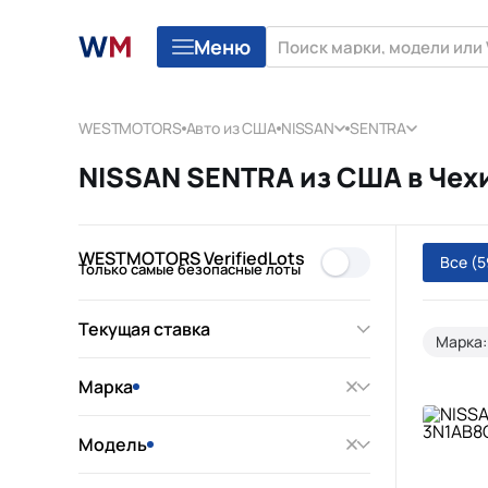
Меню
WESTMOTORS
Авто из США
NISSAN
SENTRA
NISSAN SENTRA из США в Чех
WESTMOTORS VerifiedLots
Все
(5
Только самые безопасные лоты
Текущая ставка
Марка:
Марка
Модель