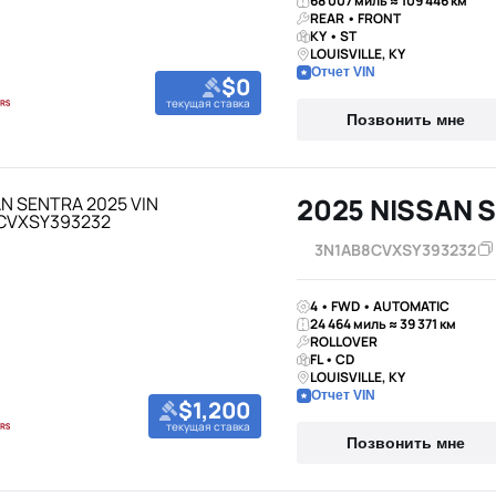
68 007 миль ≈ 109 446 км
REAR • FRONT
KY • ST
LOUISVILLE, KY
Отчет VIN
$0
текущая ставка
Позвонить мне
2025 NISSAN 
3N1AB8CVXSY393232
4 • FWD • AUTOMATIC
24 464 миль ≈ 39 371 км
ROLLOVER
FL • CD
LOUISVILLE, KY
Отчет VIN
$1,200
текущая ставка
Позвонить мне