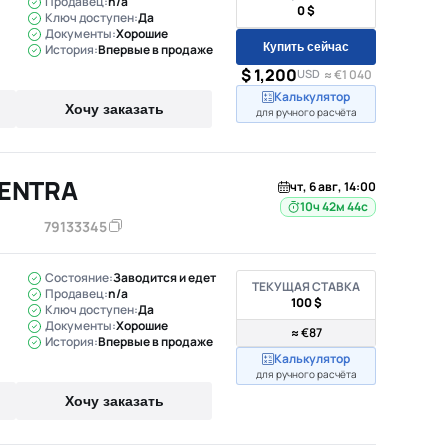
Продавец:
n/a
0 $
Ключ доступен:
Да
Документы:
Хорошие
Купить сейчас
История:
Впервые в продаже
$ 1,200
USD
≈ €1 040
Калькулятор
Хочу заказать
для ручного расчёта
SENTRA
чт, 6 авг, 14:00
10ч 42м 43с
79133345
Состояние:
Заводится и едет
ТЕКУЩАЯ СТАВКА
Продавец:
n/a
100 $
Ключ доступен:
Да
Документы:
Хорошие
≈ €87
История:
Впервые в продаже
Калькулятор
для ручного расчёта
Хочу заказать