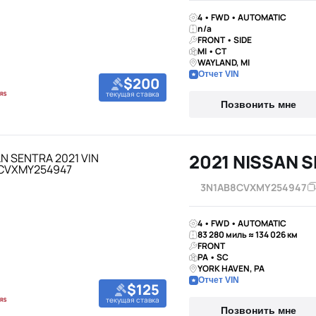
4 • FWD • AUTOMATIC
n/a
FRONT • SIDE
MI • CT
WAYLAND, MI
Отчет VIN
$200
текущая ставка
Позвонить мне
2021 NISSAN 
3N1AB8CVXMY254947
4 • FWD • AUTOMATIC
83 280 миль ≈ 134 026 км
FRONT
PA • SC
YORK HAVEN, PA
Отчет VIN
$125
текущая ставка
Позвонить мне