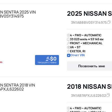
2025 NISSAN 
3N1AB8BV0SY314975
4 • FWD • AUTOMATIC
33 023 миль ≈ 53 145 км
FRONT • MECHANICAL
VA • ST
EXETER, RI
Отчет VIN
$0
текущая ставка
Позвонить мне
2018 NISSAN 
3N1AB7APXJL622602
4 • FWD • AUTOMATIC