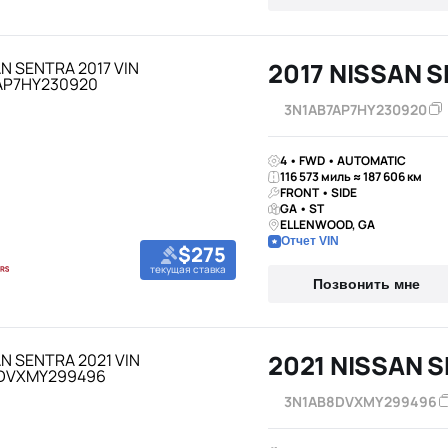
2017 NISSAN 
3N1AB7AP7HY230920
4 • FWD • AUTOMATIC
116 573 миль ≈ 187 606 км
FRONT • SIDE
GA • ST
ELLENWOOD, GA
Отчет VIN
$275
текущая ставка
Позвонить мне
2021 NISSAN 
3N1AB8DVXMY299496