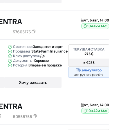
SENTRA
чт, 6 авг, 14:00
10ч 42м 43с
57605176
Состояние:
Заводится и едет
ТЕКУЩАЯ СТАВКА
Продавец:
State Farm Insurance
275 $
Ключ доступен:
Да
Документы:
Хорошие
≈ €238
История:
Впервые в продаже
Калькулятор
для ручного расчёта
Хочу заказать
SENTRA
чт, 6 авг, 14:00
10ч 42м 43с
60558756