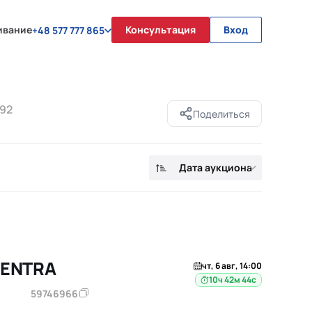
ивание
Консультация
Вход
+48 577 777 865
92
Поделиться
Дата аукциона
SENTRA
чт, 6 авг, 14:00
10ч 42м 43с
59746966