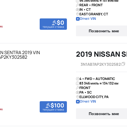
94 384 миль ≈ 151 896 км
REAR • FRONT
IN • CT
EAST GRANBY, CT
Отчет VIN
$0
текущая ставка
Позвонить мне
2019 NISSAN 
3N1AB7AP2KY302582
4 • FWD • AUTOMATIC
83 346 миль ≈ 134 132 км
FRONT
PA • SC
ELLWOOD CITY, PA
Отчет VIN
$100
текущая ставка
Позвонить мне