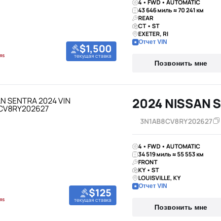
4 • FWD • AUTOMATIC
43 646 миль ≈ 70 241 км
REAR
CT • ST
EXETER, RI
Отчет VIN
$1,500
текущая ставка
Позвонить мне
2024 NISSAN 
3N1AB8CV8RY202627
4 • FWD • AUTOMATIC
34 519 миль ≈ 55 553 км
FRONT
KY • ST
LOUISVILLE, KY
Отчет VIN
$125
текущая ставка
Позвонить мне