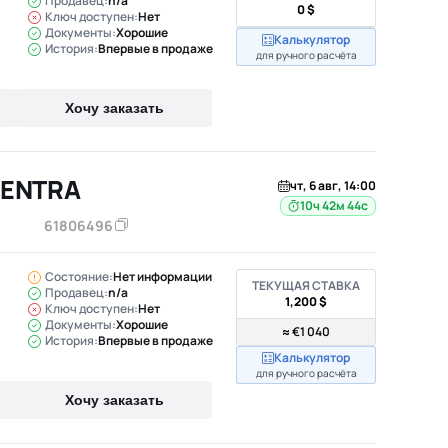
Продавец:
n/a
0 $
Ключ доступен:
Нет
Документы:
Хорошие
Калькулятор
История:
Впервые в продаже
для ручного расчёта
Хочу заказать
SENTRA
чт, 6 авг, 14:00
10ч 42м 43с
61806496
Состояние:
Нет информации
ТЕКУЩАЯ СТАВКА
Продавец:
n/a
1,200 $
Ключ доступен:
Нет
Документы:
Хорошие
≈ €1 040
История:
Впервые в продаже
Калькулятор
для ручного расчёта
Хочу заказать