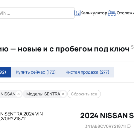
Калькулятор
Отслеж
ию — новые и с пробегом под ключ
5
92)
Купить сейчас
(172)
Чистая продажа
(277)
 NISSAN
Модель: SENTRA
Сбросить все
2024 NISSAN 
3N1AB8CV0RY218711