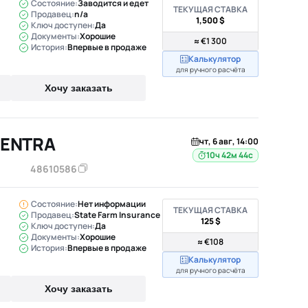
Состояние:
Заводится и едет
ТЕКУЩАЯ СТАВКА
Продавец:
n/a
1,500 $
Ключ доступен:
Да
Документы:
Хорошие
≈ €1 300
История:
Впервые в продаже
Калькулятор
для ручного расчёта
Хочу заказать
SENTRA
чт, 6 авг, 14:00
10ч 42м 43с
48610586
Состояние:
Нет информации
ТЕКУЩАЯ СТАВКА
Продавец:
State Farm Insurance
125 $
Ключ доступен:
Да
Документы:
Хорошие
≈ €108
История:
Впервые в продаже
Калькулятор
для ручного расчёта
Хочу заказать