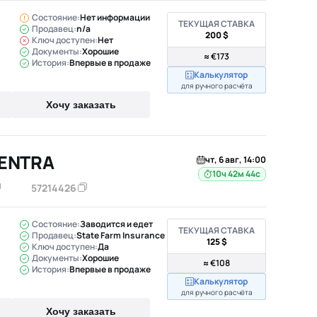
Состояние:
Нет информации
ТЕКУЩАЯ СТАВКА
Продавец:
n/a
200 $
Ключ доступен:
Нет
Документы:
Хорошие
≈ €173
История:
Впервые в продаже
Калькулятор
для ручного расчёта
Хочу заказать
SENTRA
чт, 6 авг, 14:00
10ч 42м 43с
57214426
Состояние:
Заводится и едет
ТЕКУЩАЯ СТАВКА
Продавец:
State Farm Insurance
125 $
Ключ доступен:
Да
Документы:
Хорошие
≈ €108
История:
Впервые в продаже
Калькулятор
для ручного расчёта
Хочу заказать