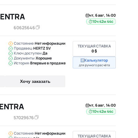
SENTRA
чт, 6 авг, 14:00
10ч 42м 43с
60625646
Состояние:
Нет информации
ТЕКУЩАЯ СТАВКА
Продавец:
HERTZ SV
0 $
Ключ доступен:
Да
Документы:
Хорошие
Калькулятор
История:
Впервые в продаже
для ручного расчёта
Хочу заказать
SENTRA
чт, 6 авг, 14:00
10ч 42м 43с
57029676
Состояние:
Нет информации
ТЕКУЩАЯ СТАВКА