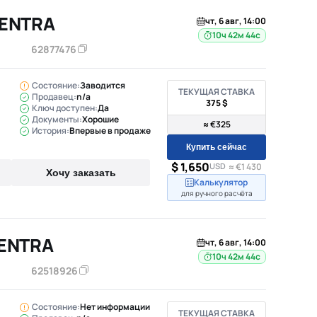
SENTRA
чт, 6 авг, 14:00
10ч 42м 43с
62877476
Состояние:
Заводится
ТЕКУЩАЯ СТАВКА
Продавец:
n/a
375 $
Ключ доступен:
Да
Документы:
Хорошие
≈ €325
История:
Впервые в продаже
Купить сейчас
$ 1,650
USD
≈ €1 430
Хочу заказать
Калькулятор
для ручного расчёта
SENTRA
чт, 6 авг, 14:00
10ч 42м 43с
62518926
Состояние:
Нет информации
ТЕКУЩАЯ СТАВКА