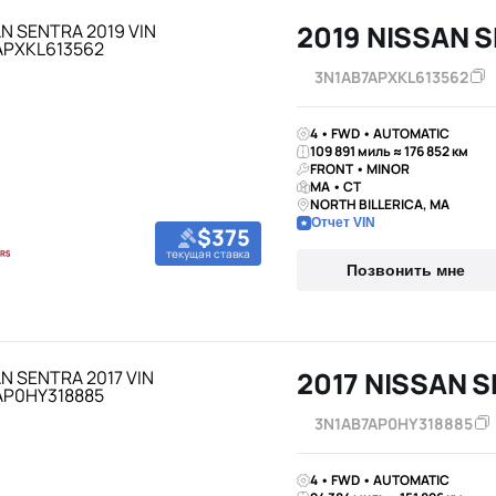
2019 NISSAN 
3N1AB7APXKL613562
4 • FWD • AUTOMATIC
109 891 миль ≈ 176 852 км
FRONT • MINOR
MA • CT
NORTH BILLERICA, MA
Отчет VIN
$375
текущая ставка
Позвонить мне
2017 NISSAN 
3N1AB7AP0HY318885
4 • FWD • AUTOMATIC