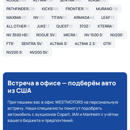
ROGUE
844
ALTIMA
728
SENTRA
642
VERSA
252
PATHFINDER
228
KICKS
166
FRONTIER
136
MURANO
136
MAXIMA
101
NV
100
TITAN
85
ARMADA
66
LEAF
33
ALL OTHER
19
JUKE
13
QUEST
10
370Z
9
XTERRA
3
NV 3500 HD
2
ROGUE SV
2
MICRA
2
NV 1500 S
1
NV200
1
FTR
1
SENTRA SV
1
ALTIMA S
1
ALTIMA 2.5
1
GTR
1
NV200 S
1
NV200 SV
1
Встреча в офисе — подберём авто
из США
Приглашаем вас в офис WESTMOTORS на персональную
встречу. Наши специалисты помогут подобрать
автомобиль с аукционов Copart, IAAI и Manheim с учётом
вашего бюджета и предпочтений.