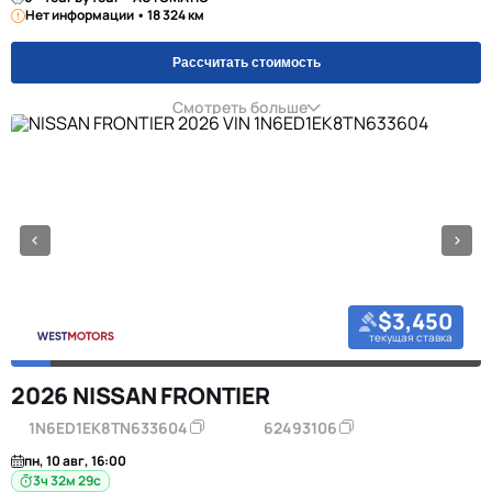
Нет информации • 18 324 км
Рассчитать стоимость
Смотреть больше
$3,450
текущая ставка
2026 NISSAN FRONTIER
1N6ED1EK8TN633604
62493106
пн, 10 авг, 16:00
3ч 32м 28с