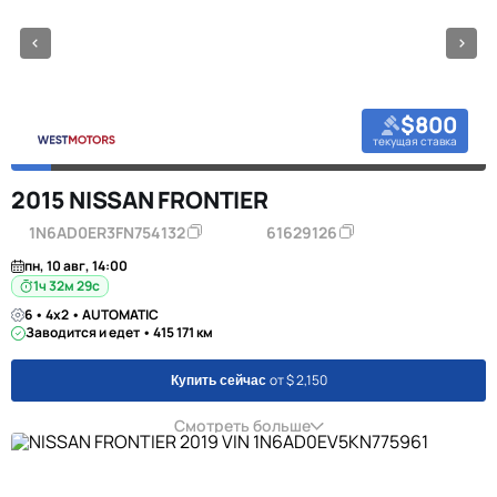
$800
текущая ставка
2015 NISSAN FRONTIER
1N6AD0ER3FN754132
61629126
пн, 10 авг, 14:00
1ч 32м 28с
6 • 4x2 • AUTOMATIC
Заводится и едет • 415 171 км
от $ 2,150
Купить сейчас
Смотреть больше