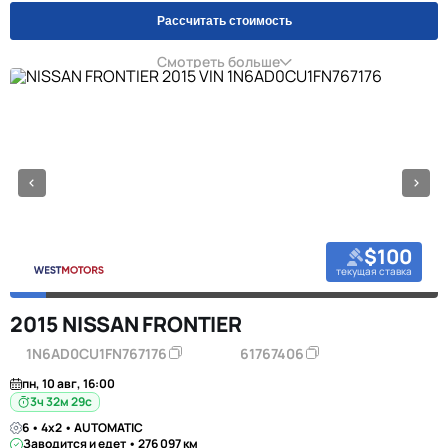
Рассчитать стоимость
Смотреть больше
$100
текущая ставка
2015 NISSAN FRONTIER
1N6AD0CU1FN767176
61767406
пн, 10 авг, 16:00
3ч 32м 28с
6 • 4x2 • AUTOMATIC
Заводится и едет • 276 097 км