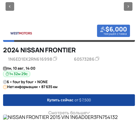
$6,000
текущая ставка
2024 NISSAN FRONTIER
1N6ED1EK2RN616998
60573286
пн, 10 авг, 14:00
1ч 32м 28с
6 • four by four • NONE
Нет информации • 87 635 км
от $ 7,500
Купить сейчас
Смотреть больше