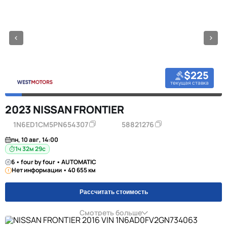
$225
текущая ставка
2023 NISSAN FRONTIER
1N6ED1CM5PN654307
58821276
пн, 10 авг, 14:00
1ч 32м 28с
6 • four by four • AUTOMATIC
Нет информации • 40 655 км
Рассчитать стоимость
Смотреть больше