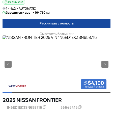
4ч 32м 28с
4 • 4x2 • AUTOMATIC
Заводится и едет • 164 750 км
Рассчитать стоимость
Смотреть больше
$4,100
текущая ставка
2025 NISSAN FRONTIER
1N6ED1EK3SN658716
56646416