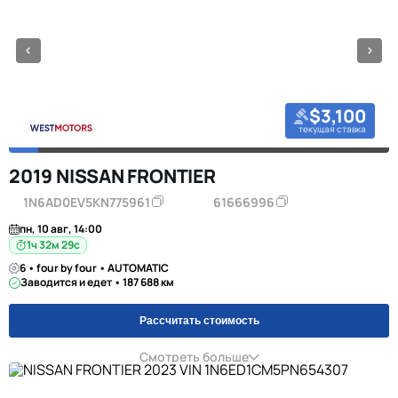
$3,100
текущая ставка
2019 NISSAN FRONTIER
1N6AD0EV5KN775961
61666996
пн, 10 авг, 14:00
1ч 32м 28с
6 • four by four • AUTOMATIC
Заводится и едет • 187 688 км
Рассчитать стоимость
Смотреть больше