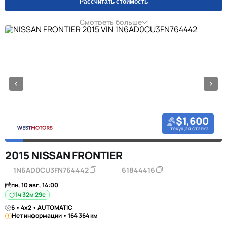
Рассчитать стоимость
Смотреть больше
$1,600
текущая ставка
2015 NISSAN FRONTIER
1N6AD0CU3FN764442
61844416
пн, 10 авг, 14:00
1ч 32м 28с
6 • 4x2 • AUTOMATIC
Нет информации • 164 364 км