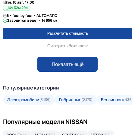
пн, 10 авг, 17:00
4ч 32м 28с
6 • four by four • AUTOMATIC
Заводится и едет • 14 956 км
Рассчитать стоимость
Смотреть больше
Показать ещё
Популярные категории
Электромобили
Гибридные
Бензиновые
(3,139)
(2,173)
(36,4
Популярные модели NISSAN