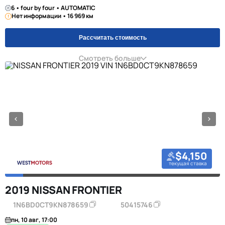
6 • four by four • AUTOMATIC
Нет информации • 16 969 км
Рассчитать стоимость
Смотреть больше
$4,150
текущая ставка
2019 NISSAN FRONTIER
1N6BD0CT9KN878659
50415746
пн, 10 авг, 17:00