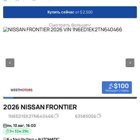
от $ 2,500
Купить сейчас
Смотреть больше
$100
текущая ставка
2026 NISSAN FRONTIER
1N6ED1EK2TN640466
63585056
пн, 10 авг, 16:00
3ч 32м 28с
6 • four by four • AUTOMATIC