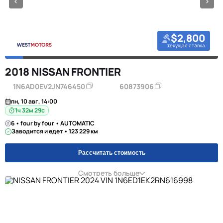
$2,800
текущая ставка
2018 NISSAN FRONTIER
1N6AD0EV2JN746450
60873906
пн, 10 авг, 14:00
1ч 32м 28с
6 • four by four • AUTOMATIC
Заводится и едет • 123 229 км
Рассчитать стоимость
Смотреть больше