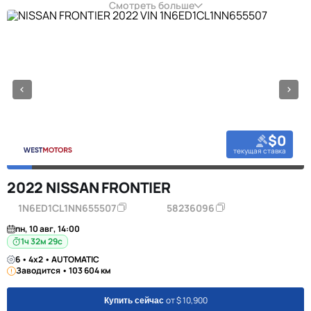
Смотреть больше
$0
текущая ставка
2022 NISSAN FRONTIER
1N6ED1CL1NN655507
58236096
пн, 10 авг, 14:00
1ч 32м 28с
6 • 4x2 • AUTOMATIC
Заводится • 103 604 км
от $ 10,900
Купить сейчас