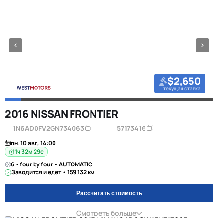
$2,650
текущая ставка
2016 NISSAN FRONTIER
1N6AD0FV2GN734063
57173416
пн, 10 авг, 14:00
1ч 32м 28с
6 • four by four • AUTOMATIC
Заводится и едет • 159 132 км
Рассчитать стоимость
Смотреть больше