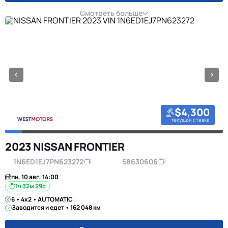
Смотреть больше
$4,300
текущая ставка
2023 NISSAN FRONTIER
1N6ED1EJ7PN623272
58630606
пн, 10 авг, 14:00
1ч 32м 28с
6 • 4x2 • AUTOMATIC
Заводится и едет • 162 048 км