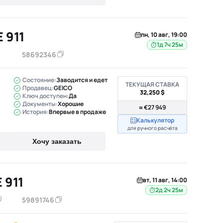
 911
пн, 10 авг, 19:00
1д 7ч 25м
58692346
Состояние:
Заводится и едет
ТЕКУЩАЯ СТАВКА
Продавец:
GEICO
32,250 $
Ключ доступен:
Да
Документы:
Хорошие
≈ €27 949
История:
Впервые в продаже
Калькулятор
для ручного расчёта
Хочу заказать
 911
вт, 11 авг, 14:00
2д 2ч 25м
59891746