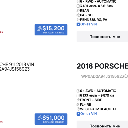
6 • RWD • AUTOMATIC
3 491 миль ≈ 5 618 км
REAR
PA • SC
PENNSBURG, PA
Отчет VIN
$15,200
текущая ставка
Позвонить мне
2018 PORSCHE
WP0AD2A94JS156923
6 • AWD • AUTOMATIC
6 133 миль ≈ 9 870 км
FRONT • SIDE
FL • RB
WEST PALM BEACH, FL
Отчет VIN
$51,000
текущая ставка
Позвонить мне