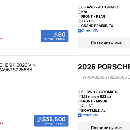
6 • AWD • AUTOMATIC
n/a
FRONT • REAR
TX • CT
GRAND PRAIRIE, TX
Отчет VIN
$0
текущая ставка
Позвонить мне
2026 PORSCHE
WP0AB2A96TS226866
6 • RWD • AUTOMATIC
325 миль ≈ 523 км
FRONT • MINOR
AL • ST
EIGHT MILE, AL
Отчет VIN
$35,500
текущая ставка
Позвонить мне