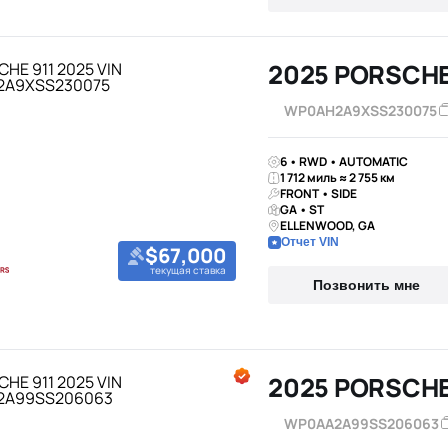
2025 PORSCHE
WP0AH2A9XSS230075
6 • RWD • AUTOMATIC
1 712 миль ≈ 2 755 км
FRONT • SIDE
GA • ST
ELLENWOOD, GA
Отчет VIN
$67,000
текущая ставка
Позвонить мне
2025 PORSCHE
WP0AA2A99SS206063