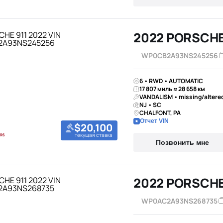
2022 PORSCHE
WP0CB2A93NS245256
6 • RWD • AUTOMATIC
17 807 миль ≈ 28 658 км
VANDALISM • missing/altered
NJ • SC
CHALFONT, PA
Отчет VIN
$20,100
текущая ставка
Позвонить мне
2022 PORSCHE
WP0AC2A93NS268735