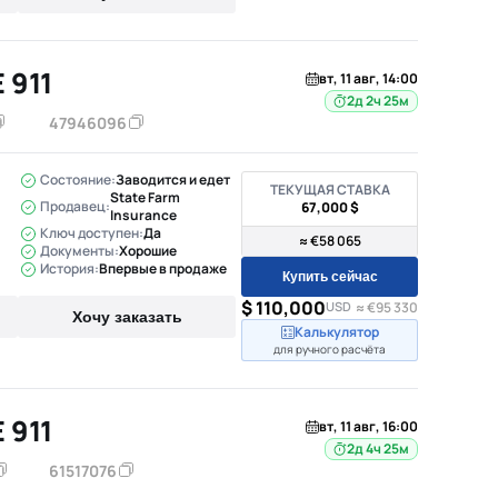
 911
вт, 11 авг, 14:00
2д 2ч 25м
47946096
Состояние:
Заводится и едет
ТЕКУЩАЯ СТАВКА
State Farm
Продавец:
67,000 $
Insurance
Ключ доступен:
Да
≈ €58 065
Документы:
Хорошие
История:
Впервые в продаже
Купить сейчас
$ 110,000
USD
≈ €95 330
Хочу заказать
Калькулятор
для ручного расчёта
 911
вт, 11 авг, 16:00
2д 4ч 25м
61517076