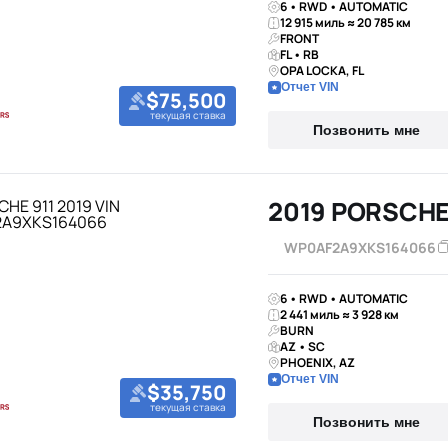
6 • RWD • AUTOMATIC
12 915 миль ≈ 20 785 км
FRONT
FL • RB
OPA LOCKA, FL
Отчет VIN
$75,500
текущая ставка
Позвонить мне
2019 PORSCHE
WP0AF2A9XKS164066
6 • RWD • AUTOMATIC
2 441 миль ≈ 3 928 км
BURN
AZ • SC
PHOENIX, AZ
Отчет VIN
$35,750
текущая ставка
Позвонить мне