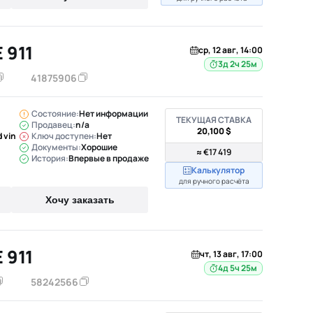
 911
ср, 12 авг, 14:00
3д 2ч 25м
41875906
Состояние:
Нет информации
ТЕКУЩАЯ СТАВКА
Продавец:
n/a
20,100 $
 vin
Ключ доступен:
Нет
Документы:
Хорошие
≈ €17 419
История:
Впервые в продаже
Калькулятор
для ручного расчёта
Хочу заказать
 911
чт, 13 авг, 17:00
4д 5ч 25м
58242566