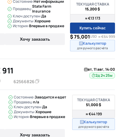
Состояние:
Нет информации
ТЕКУЩАЯ СТАВКА
State Farm
Продавец:
15,200 $
Insurance
Ключ доступен:
Да
≈ €13 173
Документы:
Хорошие
История:
Впервые в продаже
Купить сейчас
$ 75,001
USD
≈ €64 999
Хочу заказать
Калькулятор
для ручного расчёта
 911
вт, 11 авг, 14:00
2д 2ч 25м
62566826
Состояние:
Заводится и едет
ТЕКУЩАЯ СТАВКА
Продавец:
n/a
51,000 $
Ключ доступен:
Да
Документы:
Хорошие
≈ €44 199
История:
Впервые в продаже
Калькулятор
для ручного расчёта
Хочу заказать