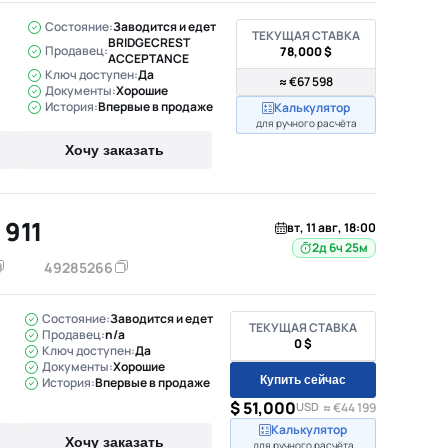
Состояние:
Заводится и едет
ТЕКУЩАЯ СТАВКА
BRIDGECREST
Продавец:
78,000 $
ACCEPTANCE
Ключ доступен:
Да
≈ €67 598
Документы:
Хорошие
История:
Впервые в продаже
Калькулятор
для ручного расчёта
Хочу заказать
 911
вт, 11 авг, 18:00
2д 6ч 25м
49285266
Состояние:
Заводится и едет
ТЕКУЩАЯ СТАВКА
Продавец:
n/a
0 $
Ключ доступен:
Да
Документы:
Хорошие
Купить сейчас
История:
Впервые в продаже
$ 51,000
USD
≈ €44 199
Калькулятор
Хочу заказать
для ручного расчёта