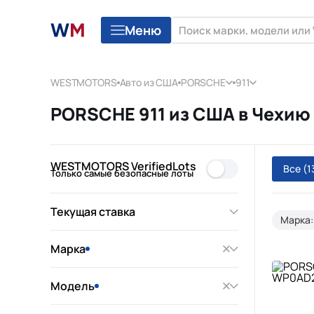
Меню
WESTMOTORS
Авто из США
PORSCHE
911
PORSCHE 911 из США в Чехию
WESTMOTORS VerifiedLots
Все
(1
Только самые безопасные лоты
Текущая ставка
Марка
Марка
Модель