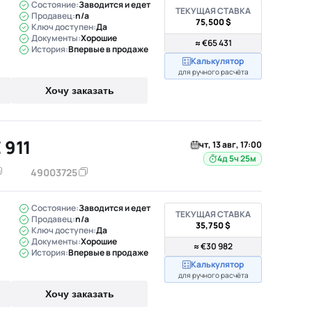
Состояние:
Заводится и едет
ТЕКУЩАЯ СТАВКА
Продавец:
n/a
75,500 $
Ключ доступен:
Да
Документы:
Хорошие
≈ €65 431
История:
Впервые в продаже
Калькулятор
для ручного расчёта
Хочу заказать
 911
чт, 13 авг, 17:00
4д 5ч 25м
49003725
Состояние:
Заводится и едет
ТЕКУЩАЯ СТАВКА
Продавец:
n/a
35,750 $
Ключ доступен:
Да
Документы:
Хорошие
≈ €30 982
История:
Впервые в продаже
Калькулятор
для ручного расчёта
Хочу заказать