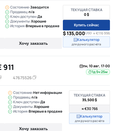
Состояние:
Заводится
ТЕКУЩАЯ СТАВКА
Продавец:
n/a
0 $
Ключ доступен:
Да
Документы:
Хорошие
Купить сейчас
История:
Впервые в продаже
$ 135,000
USD
≈ €116 996
Калькулятор
Хочу заказать
для ручного расчёта
 911
пн, 10 авг, 17:00
1д 5ч 25м
47675526
Состояние:
Нет информации
ТЕКУЩАЯ СТАВКА
Продавец:
n/a
35,500 $
Ключ доступен:
Да
Документы:
Хорошие
≈ €30 766
История:
Впервые в продаже
Калькулятор
для ручного расчёта
Хочу заказать