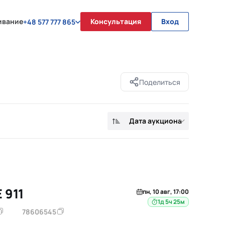
ивание
Консультация
Вход
+48 577 777 865
Поделиться
Дата аукциона
 911
пн, 10 авг, 17:00
1д 5ч 25м
78606545