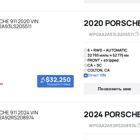
2020 PORSCHE
WP0AA2A93LS205511
6 • RWD • AUTOMATIC
32 793 миль ≈ 52 775 км
FRONT • stripped
CA • SC
COLTON, CA
Отчет VIN
$32,250
текущая ставка
Позвонить мне
2024 PORSCHE
WP0AA2A92RS208974