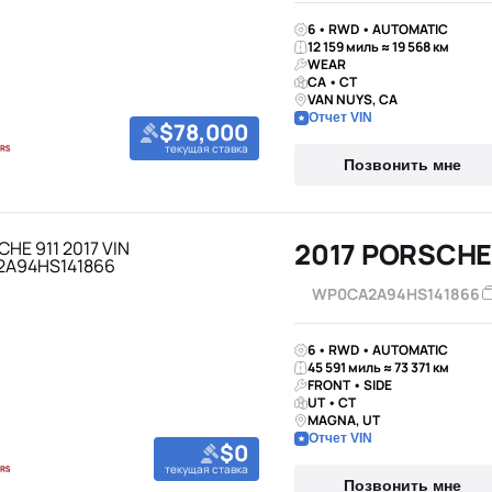
6 • RWD • AUTOMATIC
12 159 миль ≈ 19 568 км
WEAR
CA • CT
VAN NUYS, CA
Отчет VIN
$78,000
текущая ставка
Позвонить мне
2017 PORSCHE
WP0CA2A94HS141866
6 • RWD • AUTOMATIC
45 591 миль ≈ 73 371 км
FRONT • SIDE
UT • CT
MAGNA, UT
Отчет VIN
$0
текущая ставка
Позвонить мне