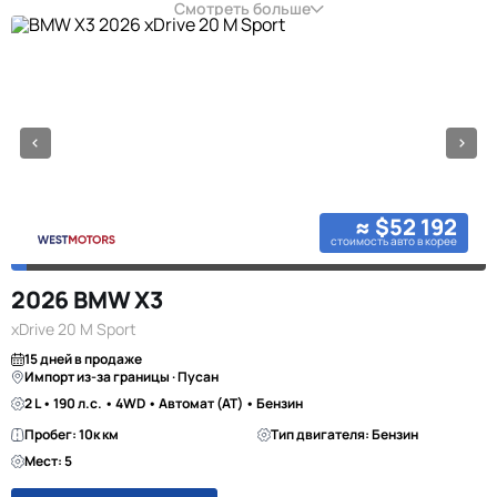
Смотреть больше
≈ $52 192
стоимость авто в корее
2026 BMW X3
xDrive 20 M Sport
15 дней в продаже
Импорт из-за границы · Пусан
2 L • 190 л.с. • 4WD • Автомат (AT) • Бензин
Пробег: 10к км
Тип двигателя: Бензин
Мест: 5