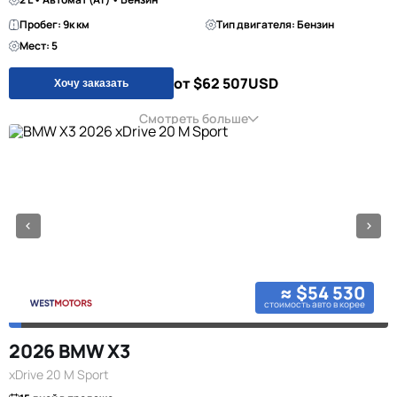
Пробег: 9к км
Тип двигателя: Бензин
Мест: 5
от $62 507
USD
Хочу заказать
Смотреть больше
≈ $54 530
стоимость авто в корее
2026 BMW X3
xDrive 20 M Sport