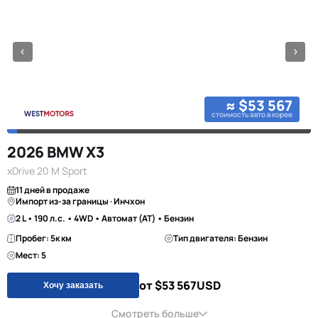
≈ $53 567
стоимость авто в корее
2026 BMW X3
xDrive 20 M Sport
11 дней в продаже
Импорт из-за границы · Инчхон
2 L • 190 л.с. • 4WD • Автомат (AT) • Бензин
Пробег: 5к км
Тип двигателя: Бензин
Мест: 5
от $53 567
USD
Хочу заказать
Смотреть больше