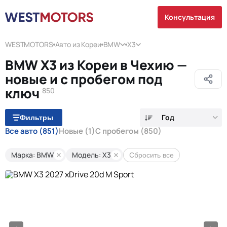
Консультация
WESTMOTORS
Авто из Кореи
BMW
X3
BMW X3 из Кореи в Чехию —
новые и с пробегом под
ключ
850
Год
Фильтры
Все авто
(851)
Новые
(1)
С пробегом
(850)
Марка: BMW
Модель: X3
Сбросить все