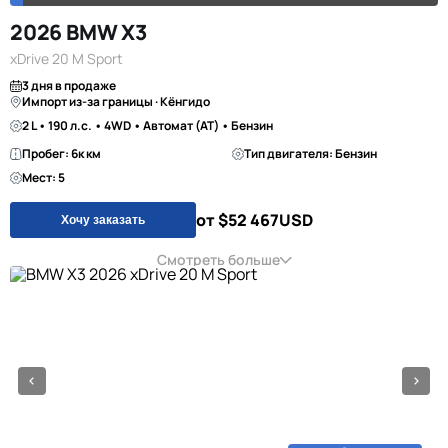
2026 BMW X3
xDrive 20 M Sport
3 дня в продаже
Импорт из-за границы · Кёнгидо
2 L • 190 л.с. • 4WD • Автомат (AT) • Бензин
Пробег: 6к км
Тип двигателя: Бензин
Мест: 5
от $52 467
USD
Хочу заказать
Смотреть больше