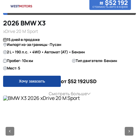
≈ $52 192
стоимость авто в корее
2026 BMW X3
xDrive 20 M Sport
15 дней в продаже
Импорт из-за границы · Пусан
2 L • 190 л.с. • 4WD • Автомат (AT) • Бензин
Пробег: 10к км
Тип двигателя: Бензин
Мест: 5
от $52 192
USD
Хочу заказать
Смотреть больше