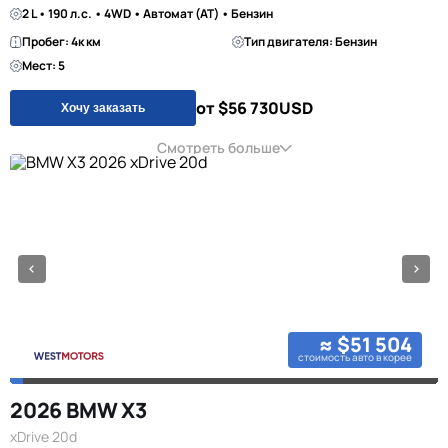
2 L • 190 л.с. • 4WD • Автомат (AT) • Бензин
Пробег: 4к км
Тип двигателя: Бензин
Мест: 5
от $56 730
USD
Хочу заказать
Смотреть больше
≈ $51 504
стоимость авто в корее
2026 BMW X3
xDrive 20d