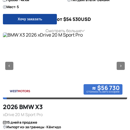
Мест: 5
от $54 530
USD
Хочу заказать
Смотреть больше
≈ $56 730
стоимость авто в корее
2026 BMW X3
xDrive 20 M Sport Pro
15 дней в продаже
Импорт из-за границы · Кёнгидо