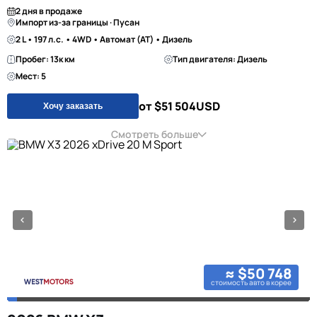
2 дня в продаже
Импорт из-за границы · Пусан
2 L • 197 л.с. • 4WD • Автомат (AT) • Дизель
Пробег: 13к км
Тип двигателя: Дизель
Мест: 5
от $51 504
USD
Хочу заказать
Смотреть больше
≈ $50 748
стоимость авто в корее