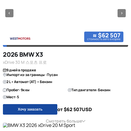
≈ $62 507
стоимость авто в корее
2026 BMW X3
xDrive 30 M 스포츠 프로
9 дней в продаже
Импорт из-за границы · Пусан
2 L • Автомат (AT) • Бензин
Пробег: 9к км
Тип двигателя: Бензин
Мест: 5
от $62 507
USD
Хочу заказать
Смотреть больше