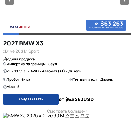
≈ $63 263
стоимость авто в корее
2027 BMW X3
xDrive 20d M Sport
2 дня в продаже
Импорт из-за границы · Сеул
2 L • 197 л.с. • 4WD • Автомат (AT) • Дизель
Пробег: 5к км
Тип двигателя: Дизель
Мест: 5
от $63 263
USD
Хочу заказать
Смотреть больше