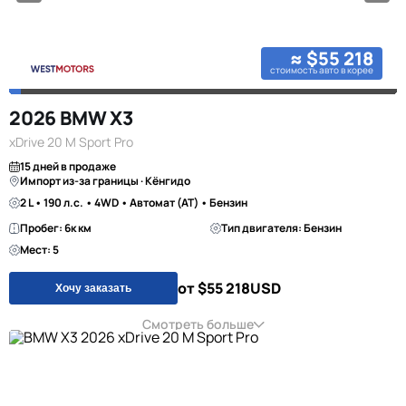
≈ $55 218
стоимость авто в корее
2026 BMW X3
xDrive 20 M Sport Pro
15 дней в продаже
Импорт из-за границы · Кёнгидо
2 L • 190 л.с. • 4WD • Автомат (AT) • Бензин
Пробег: 6к км
Тип двигателя: Бензин
Мест: 5
от $55 218
USD
Хочу заказать
Смотреть больше