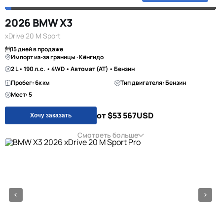
2026 BMW X3
xDrive 20 M Sport
15 дней в продаже
Импорт из-за границы · Кёнгидо
2 L • 190 л.с. • 4WD • Автомат (AT) • Бензин
Пробег: 6к км
Тип двигателя: Бензин
Мест: 5
от $53 567
USD
Хочу заказать
Смотреть больше