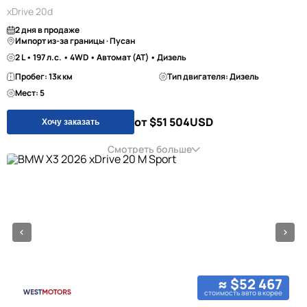
xDrive 20d
2 дня в продаже
Импорт из-за границы · Пусан
2 L • 197 л.с. • 4WD • Автомат (AT) • Дизель
Пробег: 13к км
Тип двигателя: Дизель
Мест: 5
от $51 504
USD
Хочу заказать
Смотреть больше
≈ $52 467
стоимость авто в корее