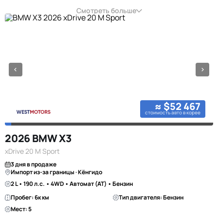
Смотреть больше
≈ $52 467
стоимость авто в корее
2026 BMW X3
xDrive 20 M Sport
3 дня в продаже
Импорт из-за границы · Кёнгидо
2 L • 190 л.с. • 4WD • Автомат (AT) • Бензин
Пробег: 6к км
Тип двигателя: Бензин
Мест: 5