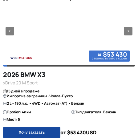
≈ $53 430
стоимость авто в корее
2026 BMW X3
xDrive 20 M Sport
15 дней в продаже
Импорт из-за границы · Чолла-Пукто
2 L • 190 л.с. • 4WD • Автомат (AT) • Бензин
Пробег: 4к км
Тип двигателя: Бензин
Мест: 5
от $53 430
USD
Хочу заказать