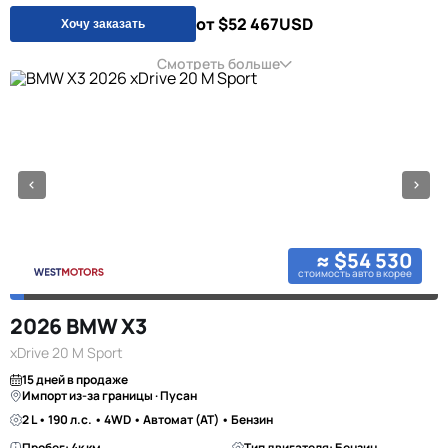
от $52 467
USD
Хочу заказать
Смотреть больше
≈ $54 530
стоимость авто в корее
2026 BMW X3
xDrive 20 M Sport
15 дней в продаже
Импорт из-за границы · Пусан
2 L • 190 л.с. • 4WD • Автомат (AT) • Бензин
Пробег: 4к км
Тип двигателя: Бензин