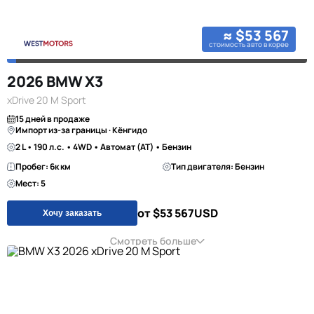
≈ $53 567
стоимость авто в корее
2026 BMW X3
xDrive 20 M Sport
15 дней в продаже
Импорт из-за границы · Кёнгидо
2 L • 190 л.с. • 4WD • Автомат (AT) • Бензин
Пробег: 6к км
Тип двигателя: Бензин
Мест: 5
от $53 567
USD
Хочу заказать
Смотреть больше