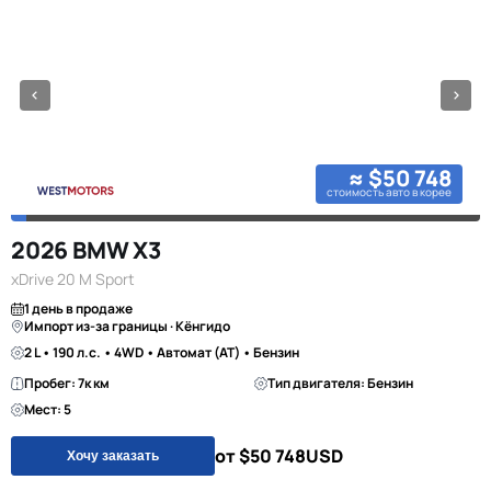
≈ $50 748
стоимость авто в корее
2026 BMW X3
xDrive 20 M Sport
1 день в продаже
Импорт из-за границы · Кёнгидо
2 L • 190 л.с. • 4WD • Автомат (AT) • Бензин
Пробег: 7к км
Тип двигателя: Бензин
Мест: 5
от $50 748
USD
Хочу заказать