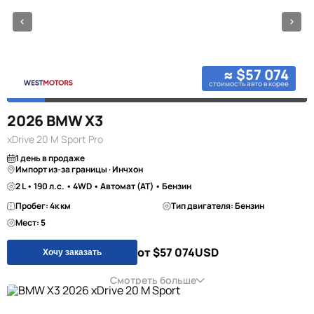
≈ $57 074
стоимость авто в корее
2026 BMW X3
xDrive 20 M Sport Pro
1 день в продаже
Импорт из-за границы · Инчхон
2 L • 190 л.с. • 4WD • Автомат (AT) • Бензин
Пробег: 4к км
Тип двигателя: Бензин
Мест: 5
от $57 074
USD
Хочу заказать
Смотреть больше