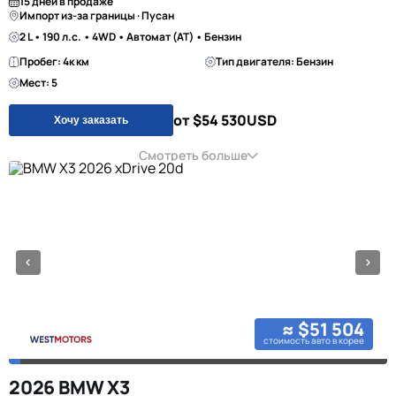
15 дней в продаже
Импорт из-за границы · Пусан
2 L • 190 л.с. • 4WD • Автомат (AT) • Бензин
Пробег: 4к км
Тип двигателя: Бензин
Мест: 5
от $54 530
USD
Хочу заказать
Смотреть больше
≈ $51 504
стоимость авто в корее
2026 BMW X3