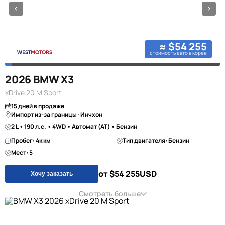
≈ $54 255
стоимость авто в корее
2026 BMW X3
xDrive 20 M Sport
15 дней в продаже
Импорт из-за границы · Инчхон
2 L • 190 л.с. • 4WD • Автомат (AT) • Бензин
Пробег: 4к км
Тип двигателя: Бензин
Мест: 5
от $54 255
USD
Хочу заказать
Смотреть больше