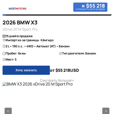
≈ $55 218
стоимость авто в корее
2026 BMW X3
xDrive 20 M Sport Pro
15 дней в продаже
Импорт из-за границы · Кёнгидо
2 L • 190 л.с. • 4WD • Автомат (AT) • Бензин
Пробег: 6к км
Тип двигателя: Бензин
Мест: 5
от $55 218
USD
Хочу заказать
Смотреть больше