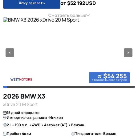
от $52 192
USD
Хочу заказать
Смотреть больше
≈ $54 255
стоимость авто в корее
2026 BMW X3
xDrive 20 M Sport
15 дней в продаже
Импорт из-за границы · Инчхон
2 L • 190 л.с. • 4WD • Автомат (AT) • Бензин
Пробег: 4к км
Тип двигателя: Бензин