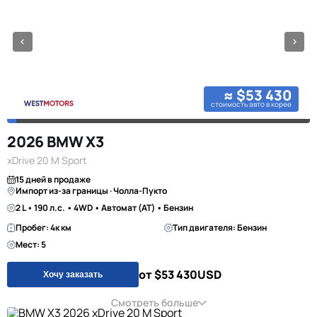
≈ $53 430
стоимость авто в корее
2026 BMW X3
xDrive 20 M Sport
15 дней в продаже
Импорт из-за границы · Чолла-Пукто
2 L • 190 л.с. • 4WD • Автомат (AT) • Бензин
Пробег: 4к км
Тип двигателя: Бензин
Мест: 5
от $53 430
USD
Хочу заказать
Смотреть больше