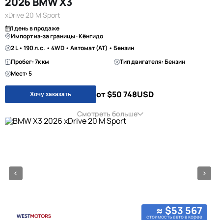
2026 BMW X3
xDrive 20 M Sport
1 день в продаже
Импорт из-за границы · Кёнгидо
2 L • 190 л.с. • 4WD • Автомат (AT) • Бензин
Пробег: 7к км
Тип двигателя: Бензин
Мест: 5
от $50 748
USD
Хочу заказать
Смотреть больше
≈ $53 567
стоимость авто в корее