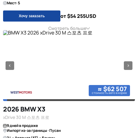
Мест: 5
от $54 255
USD
Хочу заказать
Смотреть больше
≈ $62 507
стоимость авто в корее
2026 BMW X3
xDrive 30 M 스포츠 프로
9 дней в продаже
Импорт из-за границы · Пусан
2 L • Автомат (AT) • Бензин