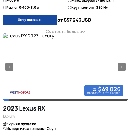
Мест: 5
Макс. скорость: 180 км/ч
Разгон 0-100: 8.0 с
Крут. момент: 380 Нм
от $57 243
USD
Хочу заказать
Смотреть больше
≈ $49 026
стоимость авто в корее
2023 Lexus RX
Luxury
62 дня в продаже
Импорт из-за границы · Сеул