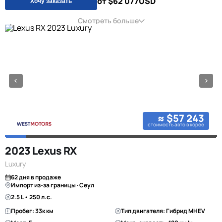
от $62 077
USD
Хочу заказать
Смотреть больше
≈ $57 243
стоимость авто в корее
2023 Lexus RX
Luxury
62 дня в продаже
Импорт из-за границы · Сеул
2.5 L • 250 л.с.
Пробег: 33к км
Тип двигателя: Гибрид MHEV