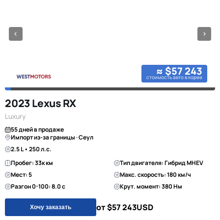
≈ $57 243
стоимость авто в корее
2023 Lexus RX
Luxury
55 дней в продаже
Импорт из-за границы · Сеул
2.5 L • 250 л.с.
Пробег: 33к км
Тип двигателя: Гибрид MHEV
Мест: 5
Макс. скорость: 180 км/ч
Разгон 0-100: 8.0 с
Крут. момент: 380 Нм
от $57 243
USD
Хочу заказать