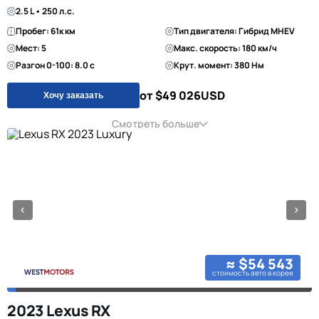
2.5 L • 250 л.с.
Пробег: 61к км
Тип двигателя: Гибрид MHEV
Мест: 5
Макс. скорость: 180 км/ч
Разгон 0-100: 8.0 с
Крут. момент: 380 Нм
от $49 026
USD
Хочу заказать
Смотреть больше
≈ $54 543
стоимость авто в корее
2023 Lexus RX