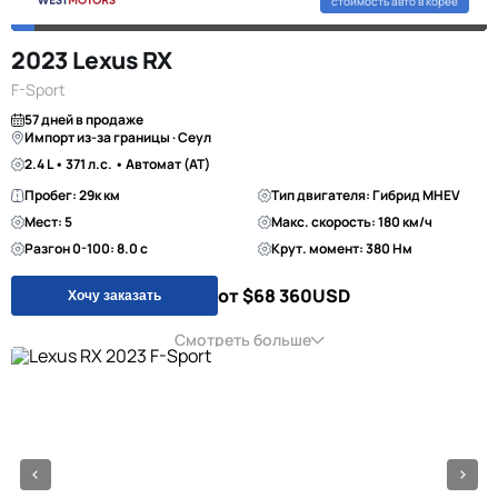
стоимость авто в корее
2023 Lexus RX
F-Sport
57 дней в продаже
Импорт из-за границы · Сеул
2.4 L • 371 л.с. • Автомат (AT)
Пробег: 29к км
Тип двигателя: Гибрид MHEV
Мест: 5
Макс. скорость: 180 км/ч
Разгон 0-100: 8.0 с
Крут. момент: 380 Нм
от $68 360
USD
Хочу заказать
Смотреть больше