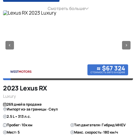
Смотреть больше
≈ $67 324
стоимость авто в корее
2023 Lexus RX
Luxury
269 дней в продаже
Импорт из-за границы · Сеул
2.5 L • 313 л.с.
Пробег: 10к км
Тип двигателя: Гибрид MHEV
Мест: 5
Макс. скорость: 180 км/ч