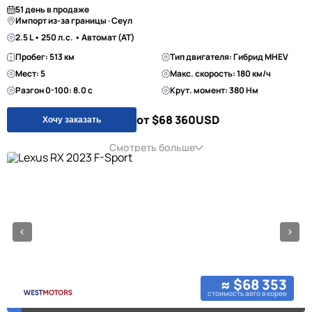
51 день в продаже
Импорт из-за границы · Сеул
2.5 L • 250 л.с. • Автомат (AT)
Пробег: 513 км
Тип двигателя: Гибрид MHEV
Мест: 5
Макс. скорость: 180 км/ч
Разгон 0-100: 8.0 с
Крут. момент: 380 Нм
от $68 360
USD
Хочу заказать
Смотреть больше
≈ $68 353
стоимость авто в корее