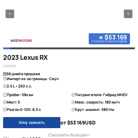
≈ $53 169
стоимость авто в корее
2023 Lexus RX
Luxury
56 дней в продаже
Импорт из-за границы · Сеул
2.5 L • 250 л.с.
Пробег: 58к км
Тип двигателя: Гибрид MHEV
Мест: 5
Макс. скорость: 180 км/ч
Разгон 0-100: 8.0 с
Крут. момент: 380 Нм
от $53 169
USD
Хочу заказать
Смотреть больше