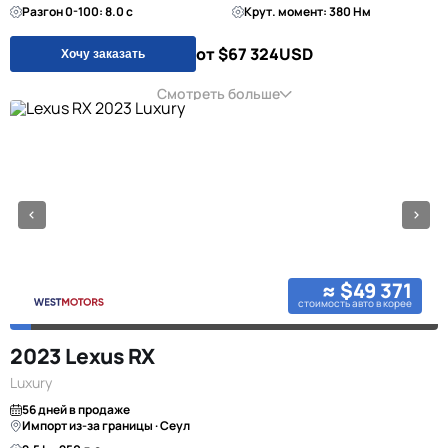
Разгон 0-100: 8.0 с
Крут. момент: 380 Нм
от $67 324
USD
Хочу заказать
Смотреть больше
≈ $49 371
стоимость авто в корее
2023 Lexus RX
Luxury
56 дней в продаже
Импорт из-за границы · Сеул