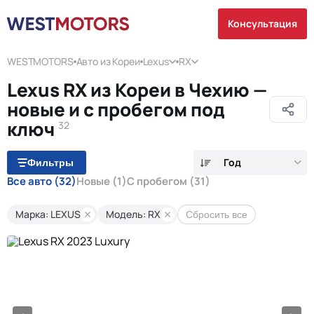
Консультация
WESTMOTORS
Авто из Кореи
Lexus
RX
Lexus RX из Кореи в Чехию —
новые и с пробегом под
ключ
32
Год
Фильтры
Все авто
(32)
Новые
(1)
С пробегом
(31)
Марка: LEXUS
Модель: RX
Сбросить все