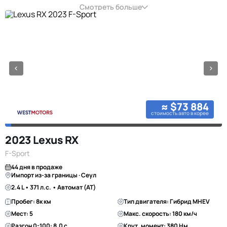
Смотреть больше
≈ $73 884
стоимость авто в корее
2023 Lexus RX
F-Sport
44 дня в продаже
Импорт из-за границы · Сеул
2.4 L • 371 л.с. • Автомат (AT)
Пробег: 8к км
Тип двигателя: Гибрид MHEV
Мест: 5
Макс. скорость: 180 км/ч
Разгон 0-100: 8.0 с
Крут. момент: 380 Нм