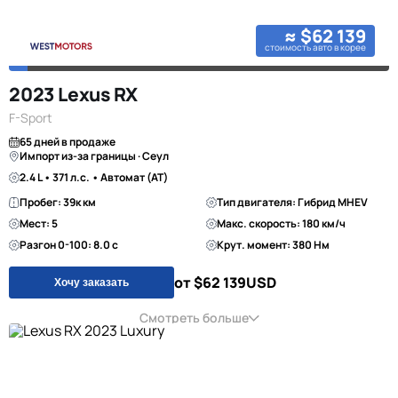
≈ $62 139
стоимость авто в корее
2023 Lexus RX
F-Sport
65 дней в продаже
Импорт из-за границы · Сеул
2.4 L • 371 л.с. • Автомат (AT)
Пробег: 39к км
Тип двигателя: Гибрид MHEV
Мест: 5
Макс. скорость: 180 км/ч
Разгон 0-100: 8.0 с
Крут. момент: 380 Нм
от $62 139
USD
Хочу заказать
Смотреть больше