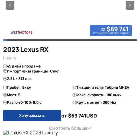
≈ $69 741
стоимость авто в корее
2023 Lexus RX
Luxury
45 дней в продаже
Импорт из-за границы · Сеул
2.5 L • 313 л.с.
Пробег: 5к км
Тип двигателя: Гибрид MHEV
Мест: 5
Макс. скорость: 180 км/ч
Разгон 0-100: 8.0 с
Крут. момент: 380 Нм
от $69 741
USD
Хочу заказать
Смотреть больше