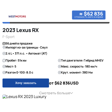
≈ $62 836
стоимость авто в корее
2023 Lexus RX
F-Sport
56 дней в продаже
Импорт из-за границы · Сеул
2.4 L • 371 л.с. • Автомат (AT)
Пробег: 51к км
Тип двигателя: Гибрид MHEV
Мест: 5
Макс. скорость: 180 км/ч
Разгон 0-100: 8.0 с
Крут. момент: 380 Нм
от $62 836
USD
Хочу заказать
Смотреть больше