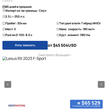
Luxury
85 дней в продаже
Импорт из-за границы · Сеул
2.5 L • 250 л.с.
Пробег: 30к км
Тип двигателя: Гибрид MHEV
Мест: 5
Макс. скорость: 180 км/ч
Разгон 0-100: 8.0 с
Крут. момент: 380 Нм
от $45 504
USD
Хочу заказать
Смотреть больше
≈ $65 529
стоимость авто в корее