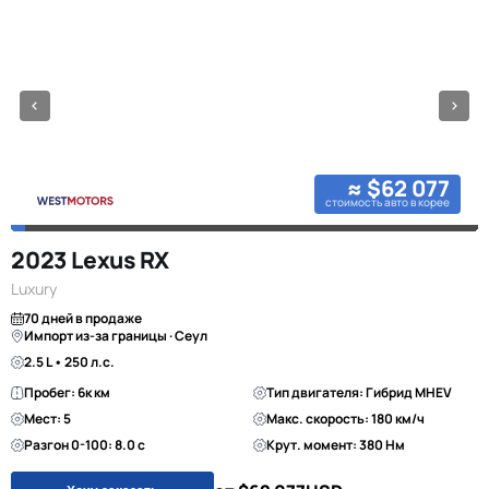
≈ $62 077
стоимость авто в корее
2023 Lexus RX
Luxury
70 дней в продаже
Импорт из-за границы · Сеул
2.5 L • 250 л.с.
Пробег: 6к км
Тип двигателя: Гибрид MHEV
Мест: 5
Макс. скорость: 180 км/ч
Разгон 0-100: 8.0 с
Крут. момент: 380 Нм