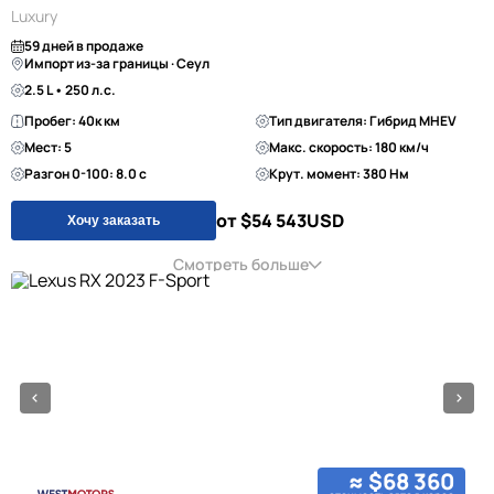
Luxury
59 дней в продаже
Импорт из-за границы · Сеул
2.5 L • 250 л.с.
Пробег: 40к км
Тип двигателя: Гибрид MHEV
Мест: 5
Макс. скорость: 180 км/ч
Разгон 0-100: 8.0 с
Крут. момент: 380 Нм
от $54 543
USD
Хочу заказать
Смотреть больше
≈ $68 360