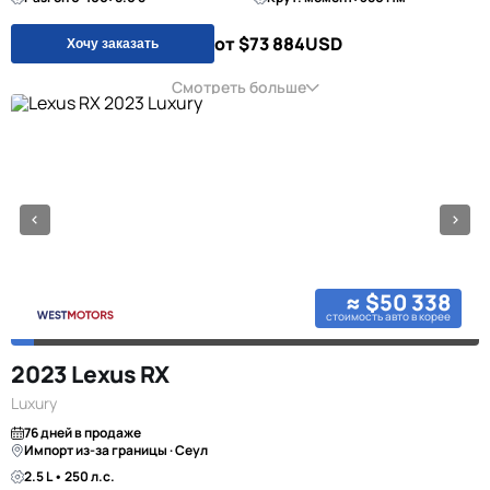
от $73 884
USD
Хочу заказать
Смотреть больше
≈ $50 338
стоимость авто в корее
2023 Lexus RX
Luxury
76 дней в продаже
Импорт из-за границы · Сеул
2.5 L • 250 л.с.