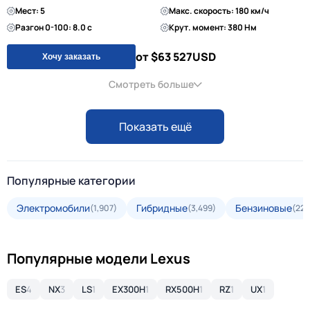
Мест: 5
Макс. скорость: 180 км/ч
Разгон 0-100: 8.0 с
Крут. момент: 380 Нм
от $63 527
USD
Хочу заказать
Смотреть больше
Показать ещё
Популярные категории
Электромобили
Гибридные
Бензиновые
(1,907)
(3,499)
(22,
Популярные модели Lexus
ES
4
NX
3
LS
1
EX300H
1
RX500H
1
RZ
1
UX
1