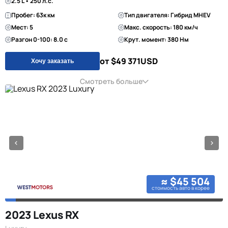
2.5 L • 250 л.с.
Пробег: 63к км
Тип двигателя: Гибрид MHEV
Мест: 5
Макс. скорость: 180 км/ч
Разгон 0-100: 8.0 с
Крут. момент: 380 Нм
от $49 371
USD
Хочу заказать
Смотреть больше
≈ $45 504
стоимость авто в корее
2023 Lexus RX