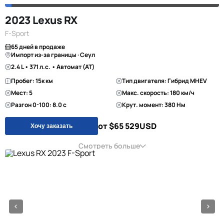
2023 Lexus RX
F-Sport
65 дней в продаже
Импорт из-за границы · Сеул
2.4 L • 371 л.с. • Автомат (AT)
Пробег: 15к км
Тип двигателя: Гибрид MHEV
Мест: 5
Макс. скорость: 180 км/ч
Разгон 0-100: 8.0 с
Крут. момент: 380 Нм
от $65 529
USD
Хочу заказать
Смотреть больше