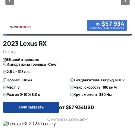
≈ $57 934
стоимость авто в корее
2023 Lexus RX
Luxury
55 дней в продаже
Импорт из-за границы · Сеул
2.5 L • 313 л.с.
Пробег: 51к км
Тип двигателя: Гибрид MHEV
Мест: 5
Макс. скорость: 180 км/ч
Разгон 0-100: 8.0 с
Крут. момент: 380 Нм
от $57 934
USD
Хочу заказать
Смотреть больше