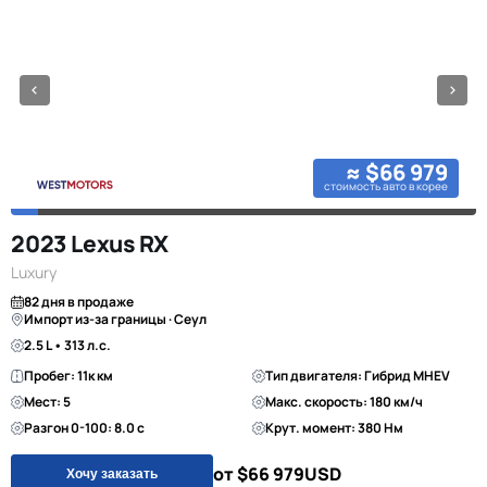
≈ $66 979
стоимость авто в корее
2023 Lexus RX
Luxury
82 дня в продаже
Импорт из-за границы · Сеул
2.5 L • 313 л.с.
Пробег: 11к км
Тип двигателя: Гибрид MHEV
Мест: 5
Макс. скорость: 180 км/ч
Разгон 0-100: 8.0 с
Крут. момент: 380 Нм
от $66 979
USD
Хочу заказать