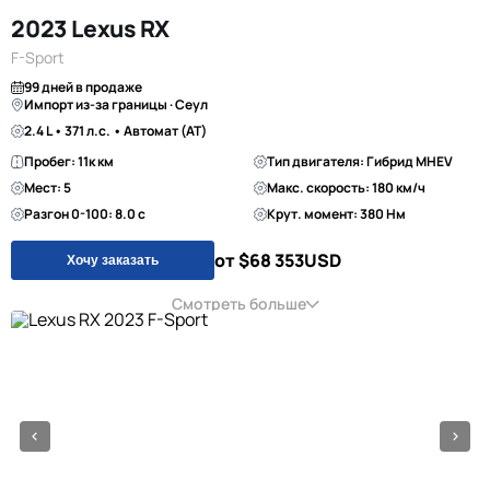
2023 Lexus RX
F-Sport
99 дней в продаже
Импорт из-за границы · Сеул
2.4 L • 371 л.с. • Автомат (AT)
Пробег: 11к км
Тип двигателя: Гибрид MHEV
Мест: 5
Макс. скорость: 180 км/ч
Разгон 0-100: 8.0 с
Крут. момент: 380 Нм
от $68 353
USD
Хочу заказать
Смотреть больше