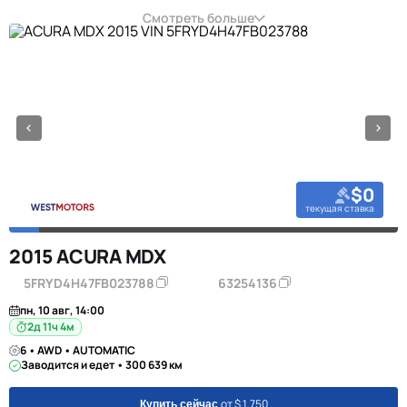
Смотреть больше
$0
текущая ставка
2015 ACURA MDX
5FRYD4H47FB023788
63254136
пн, 10 авг, 14:00
2д 11ч 4м
6 • AWD • AUTOMATIC
Заводится и едет • 300 639 км
от $ 1,750
Купить сейчас