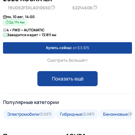
19UDE2F3XLA010650
62214606
пн, 10 авг, 14:00
2д 11ч 4м
4 • FWD • AUTOMATIC
Заводится и едет • 72 811 км
от $ 3,975
Купить сейчас
Смотреть больше
Показать ещё
Популярные категории
Электромобили
Гибридные
Бензиновые
(3,027)
(2,087)
(35,