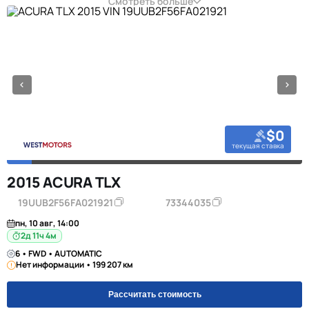
Смотреть больше
$0
текущая ставка
2015 ACURA TLX
19UUB2F56FA021921
73344035
пн, 10 авг, 14:00
2д 11ч 4м
6 • FWD • AUTOMATIC
Нет информации • 199 207 км
Рассчитать стоимость