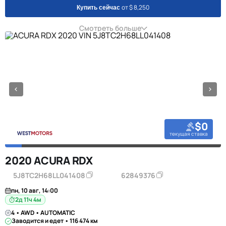
от $ 8,250
Купить сейчас
Смотреть больше
$0
текущая ставка
2020 ACURA RDX
5J8TC2H68LL041408
62849376
пн, 10 авг, 14:00
2д 11ч 4м
4 • AWD • AUTOMATIC
Заводится и едет • 116 474 км