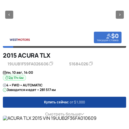
$0
текущая ставка
2015 ACURA TLX
19UUB1F59FA026606
51684026
пн, 10 авг, 14:00
2д 11ч 4м
4 • FWD • AUTOMATIC
Заводится и едет • 281 517 км
от $ 1,000
Купить сейчас
Смотреть больше