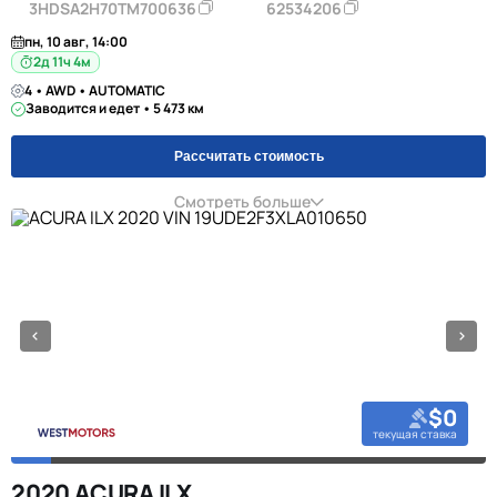
3HDSA2H70TM700636
62534206
пн, 10 авг, 14:00
2д 11ч 4м
4 • AWD • AUTOMATIC
Заводится и едет • 5 473 км
Рассчитать стоимость
Смотреть больше
$0
текущая ставка
2020 ACURA ILX