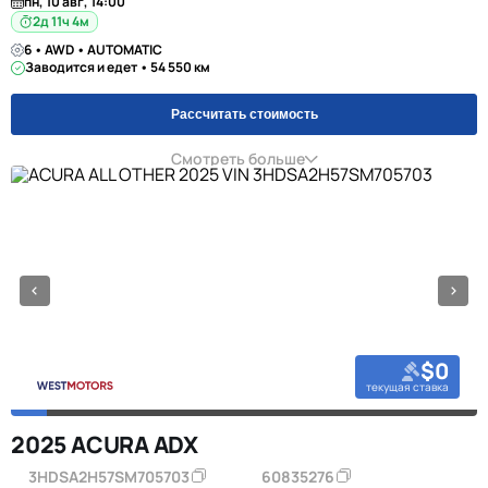
пн, 10 авг, 14:00
2д 11ч 4м
6 • AWD • AUTOMATIC
Заводится и едет • 54 550 км
Рассчитать стоимость
Смотреть больше
$0
текущая ставка
2025 ACURA ADX
3HDSA2H57SM705703
60835276