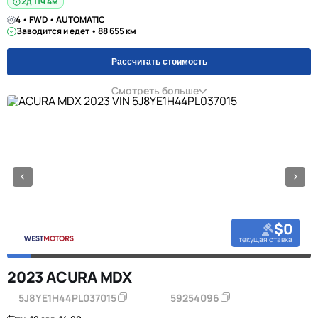
2д 11ч 4м
4 • FWD • AUTOMATIC
Заводится и едет • 88 655 км
Рассчитать стоимость
Смотреть больше
$0
текущая ставка
2023 ACURA MDX
5J8YE1H44PL037015
59254096