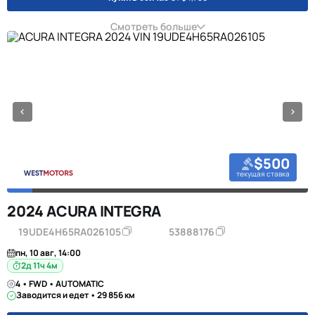
Смотреть больше
$500
текущая ставка
2024 ACURA INTEGRA
19UDE4H65RA026105
53888176
пн, 10 авг, 14:00
2д 11ч 4м
4 • FWD • AUTOMATIC
Заводится и едет • 29 856 км