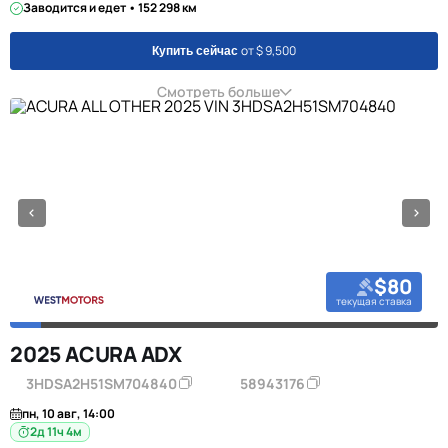
Заводится и едет • 152 298 км
от $ 9,500
Купить сейчас
Смотреть больше
$80
текущая ставка
2025 ACURA ADX
3HDSA2H51SM704840
58943176
пн, 10 авг, 14:00
2д 11ч 4м