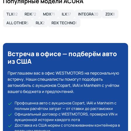
Популярные модели ACURA
TLX
82
RDX
72
MDX
71
ILX
37
INTEGRA
20
ZDX
8
ALL OTHER
5
RLX
2
RDX TECHNO
1
Встреча в офисе — подберём авто
из США
Приглашаем вас в офис WESTMOTORS на персональную
встречу. Наши специалисты помогут подобрать
автомобиль с аукционов Copart, IAAI и Manheim с учётом
вашего бюджета и предпочтений.
Профоценка авто с аукционов Copart, IAAI и Manheim с
полным расчётом затрат — от ставки до растаможки
Официальный договор с WESTMOTORS, проверка VIN и
аукционной истории каждого лота
Доставка из США морем с отслеживанием контейнера в
реальном времени