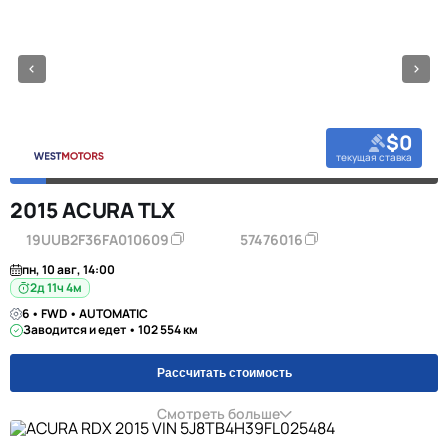
$0
текущая ставка
2015 ACURA TLX
19UUB2F36FA010609
57476016
пн, 10 авг, 14:00
2д 11ч 4м
6 • FWD • AUTOMATIC
Заводится и едет • 102 554 км
Рассчитать стоимость
Смотреть больше