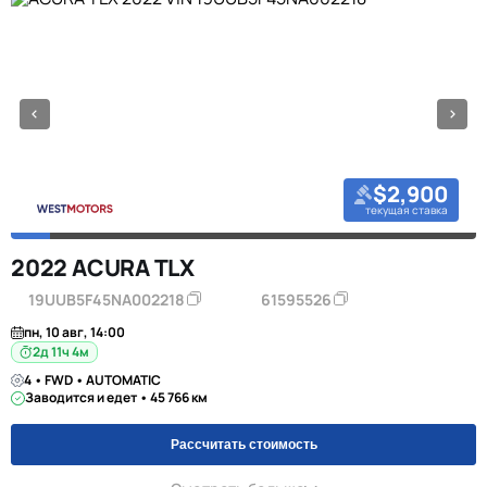
$2,900
текущая ставка
2022 ACURA TLX
19UUB5F45NA002218
61595526
пн, 10 авг, 14:00
2д 11ч 4м
4 • FWD • AUTOMATIC
Заводится и едет • 45 766 км
Рассчитать стоимость