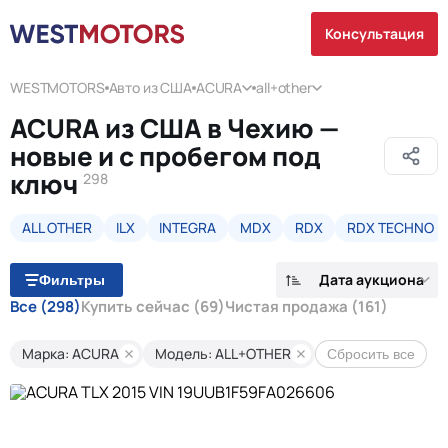
Консультация
WESTMOTORS
Авто из США
ACURA
all+other
ACURA из США в Чехию —
новые и с пробегом под
ключ
298
ALL OTHER
ILX
INTEGRA
MDX
RDX
RDX TECHNO
Дата аукциона
Фильтры
Все
(298)
Купить сейчас
(69)
Чистая продажа
(161)
Марка: ACURA
Модель: ALL+OTHER
Сбросить все