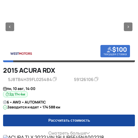
$100
текущая ставка
2015 ACURA RDX
5J8TB4H39FL025484
59126106
пн, 10 авг, 14:00
2д 11ч 4м
6 • AWD • AUTOMATIC
Заводится и едет • 174 588 км
Рассчитать стоимость
Смотреть больше