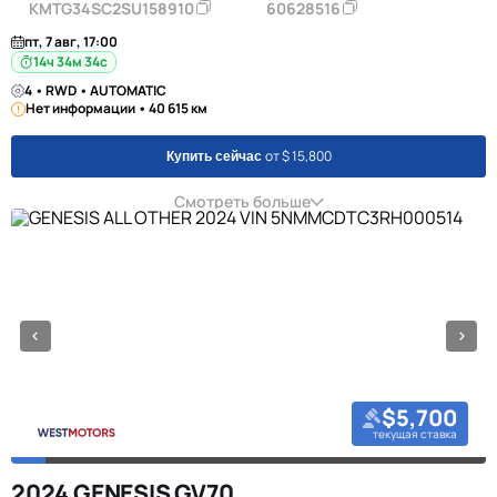
KMTG34SC2SU158910
60628516
пт, 7 авг, 17:00
14ч 34м 34с
4 • RWD • AUTOMATIC
Нет информации • 40 615 км
от $ 15,800
Купить сейчас
Смотреть больше
$5,700
текущая ставка
2024 GENESIS GV70