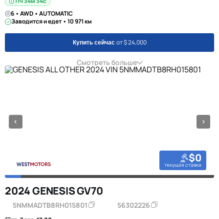
11ч 34м 34с
6 • AWD • AUTOMATIC
Заводится и едет • 10 971 км
от $ 24,000
Купить сейчас
Смотреть больше
$0
текущая ставка
2024 GENESIS GV70
5NMMADTB8RH015801
56302226