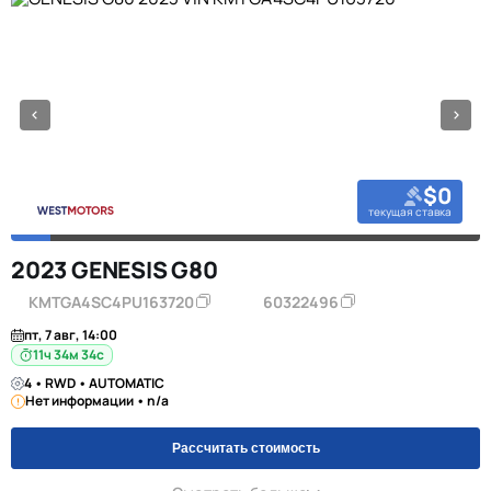
$0
текущая ставка
2023 GENESIS G80
KMTGA4SC4PU163720
60322496
пт, 7 авг, 14:00
11ч 34м 34с
4 • RWD • AUTOMATIC
Нет информации • n/a
Рассчитать стоимость