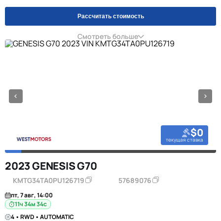
Рассчитать стоимость
Смотреть больше
$0
текущая ставка
2023 GENESIS G70
KMTG34TA0PU126719
57689076
пт, 7 авг, 14:00
11ч 34м 34с
4 • RWD • AUTOMATIC