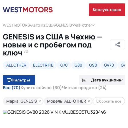
Консультация
WESTMOTORS
Авто из США
GENESIS
all+other
GENESIS из США в Чехию —
новые и с пробегом под
ключ
70
ALL OTHER
ELECTRIFIE
G70
G80
G90
GV70
GV7
Дата аукциона
Фильтры
Все
(70)
Купить сейчас
(30)
Чистая продажа
(24)
Марка: GENESIS
Модель: ALL+OTHER
Сбросить все