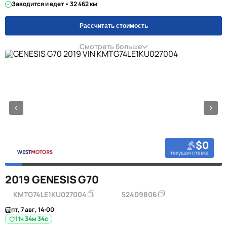
Заводится и едет • 32 462 км
Рассчитать стоимость
Смотреть больше
$0
текущая ставка
2019 GENESIS G70
KMTG74LE1KU027004
52409806
пт, 7 авг, 14:00
11ч 34м 34с