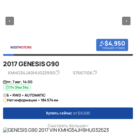
$4,950
текущая ставка
2017 GENESIS G90
KMHG34JA0HU022990
57667106
пт, 7 авг, 14:00
11ч 34м 34с
6 • RWD • AUTOMATIC
Нет информации • 184 574 км
от $ 6,500
Купить сейчас
Смотреть больше