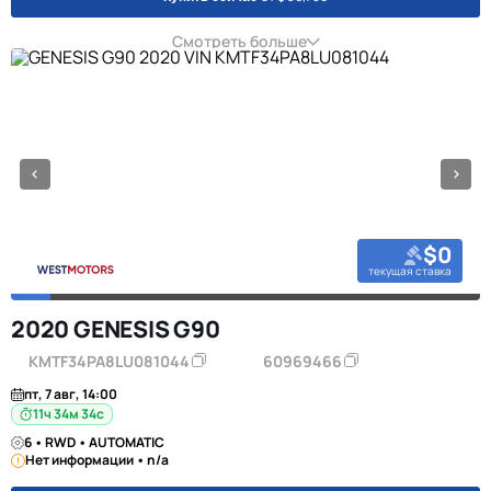
Смотреть больше
$0
текущая ставка
2020 GENESIS G90
KMTF34PA8LU081044
60969466
пт, 7 авг, 14:00
11ч 34м 34с
6 • RWD • AUTOMATIC
Нет информации • n/a