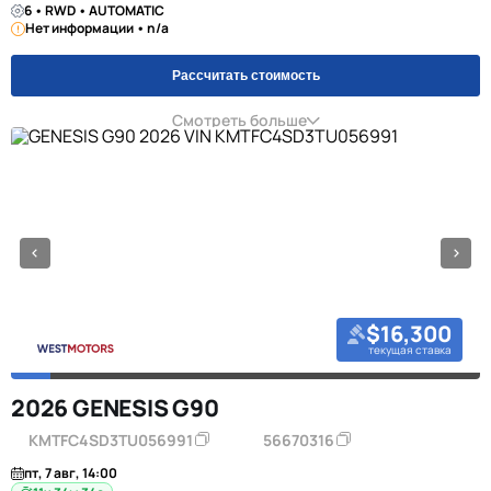
6 • RWD • AUTOMATIC
Нет информации • n/a
Рассчитать стоимость
Смотреть больше
$16,300
текущая ставка
2026 GENESIS G90
KMTFC4SD3TU056991
56670316
пт, 7 авг, 14:00