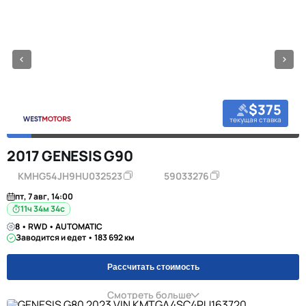
$375
текущая ставка
2017 GENESIS G90
KMHG54JH9HU032523
59033276
пт, 7 авг, 14:00
11ч 34м 34с
8 • RWD • AUTOMATIC
Заводится и едет • 183 692 км
Рассчитать стоимость
Смотреть больше