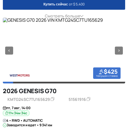
от $ 5,400
Купить сейчас
Смотреть больше
$425
текущая ставка
2026 GENESIS G70
KMTG24SC7TU165629
51561916
пт, 7 авг, 14:00
11ч 34м 34с
4 • RWD • AUTOMATIC
Заводится и едет • 9 341 км