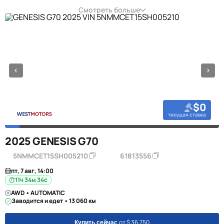
Смотреть больше
$0
текущая ставка
2025 GENESIS G70
5NMMCET15SH005210
61813556
пт, 7 авг, 14:00
11ч 34м 34с
AWD • AUTOMATIC
Заводится и едет • 13 060 км
от $ 36,750
Купить сейчас