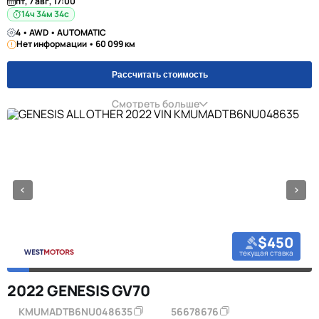
пт, 7 авг, 17:00
14ч 34м 34с
4 • AWD • AUTOMATIC
Нет информации • 60 099 км
Рассчитать стоимость
Смотреть больше
$450
текущая ставка
2022 GENESIS GV70
KMUMADTB6NU048635
56678676