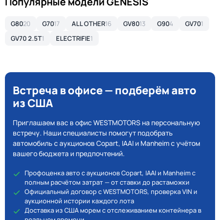
Популярные модели GENESIS
G80
20
G70
17
ALL OTHER
16
GV80
13
G90
4
GV70
1
GV70 2.5T
1
ELECTRIFIE
1
Встреча в офисе — подберём авто
из США
Приглашаем вас в офис WESTMOTORS на персональную
встречу. Наши специалисты помогут подобрать
автомобиль с аукционов Copart, IAAI и Manheim с учётом
вашего бюджета и предпочтений.
Профоценка авто с аукционов Copart, IAAI и Manheim с
полным расчётом затрат — от ставки до растаможки
Официальный договор с WESTMOTORS, проверка VIN и
аукционной истории каждого лота
Доставка из США морем с отслеживанием контейнера в
реальном времени