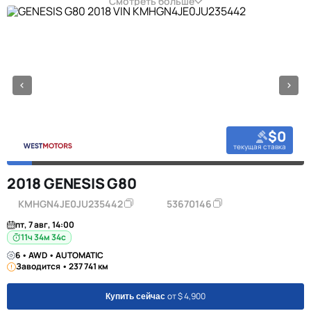
Смотреть больше
$0
текущая ставка
2018 GENESIS G80
KMHGN4JE0JU235442
53670146
пт, 7 авг, 14:00
11ч 34м 34с
6 • AWD • AUTOMATIC
Заводится • 237 741 км
от $ 4,900
Купить сейчас