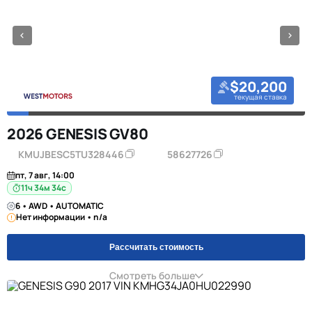
$20,200
текущая ставка
2026 GENESIS GV80
KMUJBESC5TU328446
58627726
пт, 7 авг, 14:00
11ч 34м 34с
6 • AWD • AUTOMATIC
Нет информации • n/a
Рассчитать стоимость
Смотреть больше