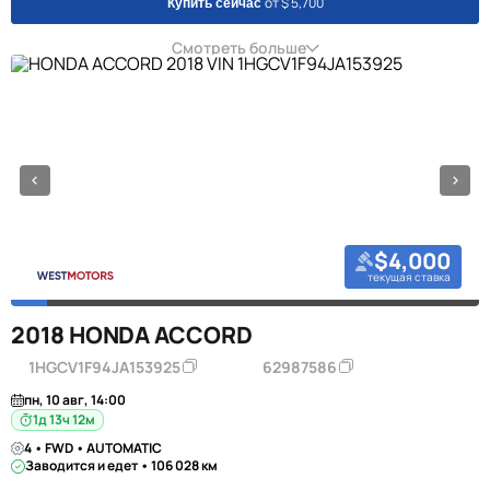
от $ 5,700
Купить сейчас
Смотреть больше
$4,000
текущая ставка
2018 HONDA ACCORD
1HGCV1F94JA153925
62987586
пн, 10 авг, 14:00
1д 13ч 12м
4 • FWD • AUTOMATIC
Заводится и едет • 106 028 км