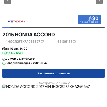
$0
текущая ставка
2015 HONDA ACCORD
1HGCR2F3XFA065877
63106156
пн, 10 авг, 14:00
1д 13ч 12м
4 • FWD • AUTOMATIC
Заводится и едет • 278 100 км
Рассчитать стоимость
Смотреть больше