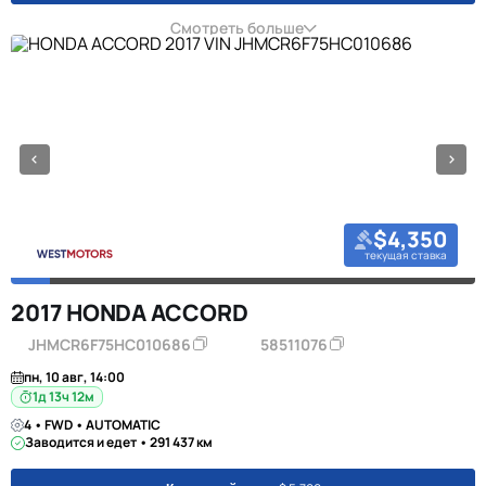
Смотреть больше
$4,350
текущая ставка
2017 HONDA ACCORD
JHMCR6F75HC010686
58511076
пн, 10 авг, 14:00
1д 13ч 12м
4 • FWD • AUTOMATIC
Заводится и едет • 291 437 км