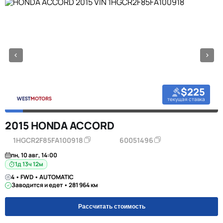
$225
текущая ставка
2015 HONDA ACCORD
1HGCR2F85FA100918
60051496
пн, 10 авг, 14:00
1д 13ч 12м
4 • FWD • AUTOMATIC
Заводится и едет • 281 964 км
Рассчитать стоимость