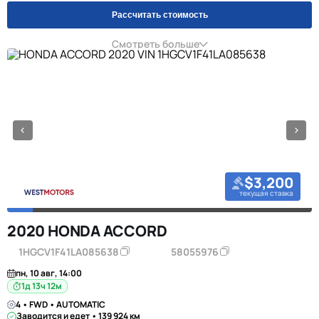
Рассчитать стоимость
Смотреть больше
$3,200
текущая ставка
2020 HONDA ACCORD
1HGCV1F41LA085638
58055976
пн, 10 авг, 14:00
1д 13ч 12м
4 • FWD • AUTOMATIC
Заводится и едет • 139 924 км