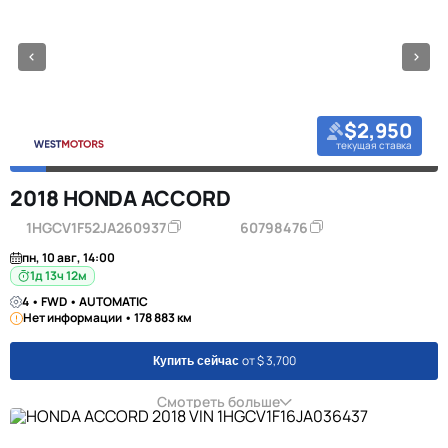
$2,950
текущая ставка
2018 HONDA ACCORD
1HGCV1F52JA260937
60798476
пн, 10 авг, 14:00
1д 13ч 12м
4 • FWD • AUTOMATIC
Нет информации • 178 883 км
от $ 3,700
Купить сейчас
Смотреть больше