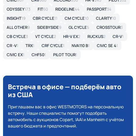
CIVIC
807
CRV
660
ACCORD
650
HR-V
245
PILOT
202
ODYSSEY
173
FIT
60
RIDGELINE
44
PASSPORT
34
INSIGHT
19
CBR CYCLE
11
CM CYCLE
10
CLARITY
10
ALL OTHER
9
SIDEBYSIDE
9
GL CYCLE
5
CROSSTOUR
3
CB CYCLE
3
VT CYCLE
2
HR-V EX
2
RUCKUS
2
CR-V
1
CR -V
1
TRX
1
CRF CYCLE
1
NVA110 B
1
CIVIC SE 4
1
CIVIC EX
1
CHF50
1
PILOT TOUR
1
Встреча в офисе — подберём авто
из США
Приглашаем вас в офис WESTMOTORS на персональную
встречу. Наши специалисты помогут подобрать
автомобиль с аукционов Copart, IAAI и Manheim с учётом
вашего бюджета и предпочтений.