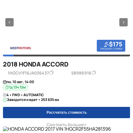
$175
текущая ставка
2018 HONDA ACCORD
1HGCV1F16JA036437
58986916
пн, 10 авг, 14:00
1д 13ч 12м
4 • FWD • AUTOMATIC
Заводится и едет • 253 635 км
Рассчитать стоимость
Смотреть больше