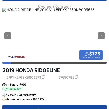
Смотреть больше
$125
текущая ставка
2019 HONDA RIDGELINE
5FPYK2F69KB003673
57650786
чт, 6 авг, 17:00
15ч 8м 11с
6 • FWD • AUTOMATIC
Нет информации • 186 627 км