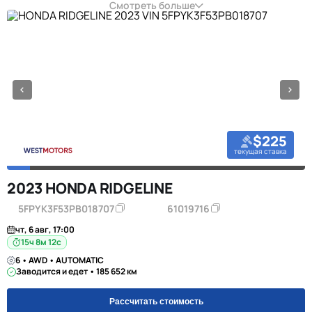
Смотреть больше
$225
текущая ставка
2023 HONDA RIDGELINE
5FPYK3F53PB018707
61019716
чт, 6 авг, 17:00
15ч 8м 11с
6 • AWD • AUTOMATIC
Заводится и едет • 185 652 км
Рассчитать стоимость