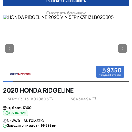
Рассчитать стоимость
Смотреть больше
$350
текущая ставка
2020 HONDA RIDGELINE
5FPYK3F13LB020805
58630496
чт, 6 авг, 17:00
15ч 8м 11с
6 • AWD • AUTOMATIC
Заводится и едет • 99 985 км