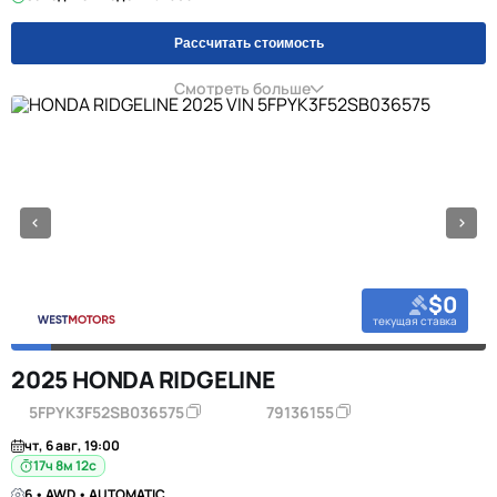
Рассчитать стоимость
Смотреть больше
$0
текущая ставка
2025 HONDA RIDGELINE
5FPYK3F52SB036575
79136155
чт, 6 авг, 19:00
17ч 8м 11с
6 • AWD • AUTOMATIC