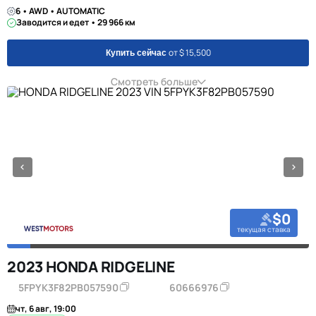
6 • AWD • AUTOMATIC
Заводится и едет • 29 966 км
от $ 15,500
Купить сейчас
Смотреть больше
$0
текущая ставка
2023 HONDA RIDGELINE
5FPYK3F82PB057590
60666976
чт, 6 авг, 19:00