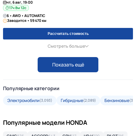
чт, 6 авг, 19:00
17ч 8м 11с
6 • AWD • AUTOMATIC
Заводится • 59 470 км
Рассчитать стоимость
Смотреть больше
Показать ещё
Популярные категории
Электромобили
Гибридные
Бензиновые
(3,093)
(2,089)
(35
Популярные модели HONDA