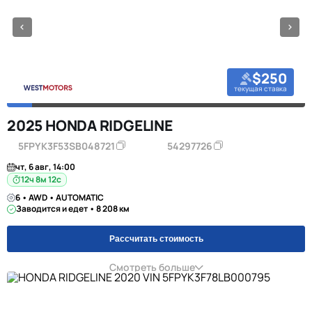
$250
текущая ставка
2025 HONDA RIDGELINE
5FPYK3F53SB048721
54297726
чт, 6 авг, 14:00
12ч 8м 11с
6 • AWD • AUTOMATIC
Заводится и едет • 8 208 км
Рассчитать стоимость
Смотреть больше