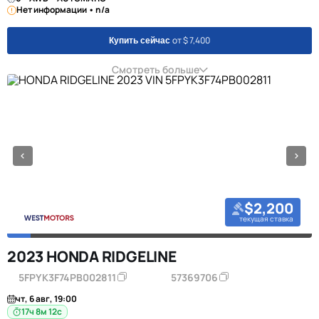
Нет информации • n/a
от $ 7,400
Купить сейчас
Смотреть больше
$2,200
текущая ставка
2023 HONDA RIDGELINE
5FPYK3F74PB002811
57369706
чт, 6 авг, 19:00
17ч 8м 11с