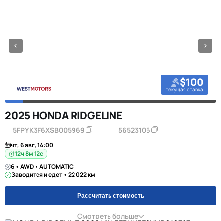
$100
текущая ставка
2025 HONDA RIDGELINE
5FPYK3F6XSB005969
56523106
чт, 6 авг, 14:00
12ч 8м 11с
6 • AWD • AUTOMATIC
Заводится и едет • 22 022 км
Рассчитать стоимость
Смотреть больше