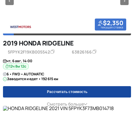
$2,350
текущая ставка
2019 HONDA RIDGELINE
5FPYK2F19KB005542
63826166
чт, 6 авг, 14:00
12ч 8м 11с
6 • FWD • AUTOMATIC
Заводится и едет • 192 615 км
Рассчитать стоимость
Смотреть больше