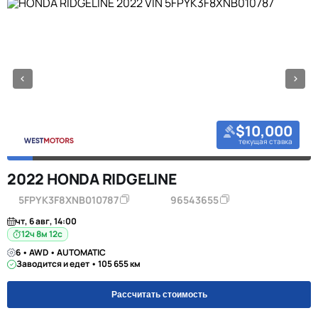
$10,000
текущая ставка
2022 HONDA RIDGELINE
5FPYK3F8XNB010787
96543655
чт, 6 авг, 14:00
12ч 8м 11с
6 • AWD • AUTOMATIC
Заводится и едет • 105 655 км
Рассчитать стоимость