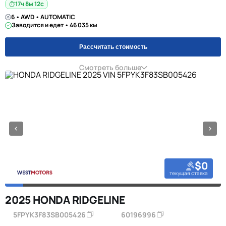
17ч 8м 11с
6 • AWD • AUTOMATIC
Заводится и едет • 46 035 км
Рассчитать стоимость
Смотреть больше
$0
текущая ставка
2025 HONDA RIDGELINE
5FPYK3F83SB005426
60196996