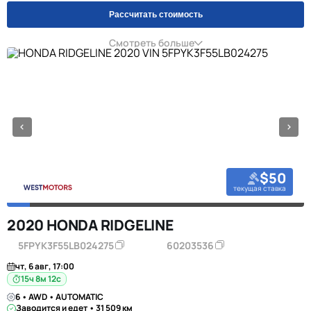
Рассчитать стоимость
Смотреть больше
$50
текущая ставка
2020 HONDA RIDGELINE
5FPYK3F55LB024275
60203536
чт, 6 авг, 17:00
15ч 8м 11с
6 • AWD • AUTOMATIC
Заводится и едет • 31 509 км