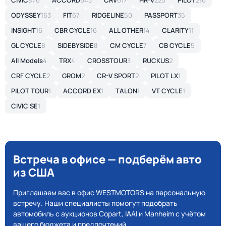
CIVIC
876
ACCORD
643
CRV
617
HR-V
220
PILOT
216
ODYSSEY
163
FIT
67
RIDGELINE
50
PASSPORT
35
INSIGHT
16
CBR CYCLE
16
ALL OTHER
14
CLARITY
11
GL CYCLE
8
SIDEBYSIDE
8
CM CYCLE
7
CB CYCLE
5
All Models
4
TRX
4
CROSSTOUR
3
RUCKUS
2
CRF CYCLE
2
GROM
2
CR-V SPORT
2
PILOT LX
1
PILOT TOUR
1
ACCORD EX
1
TALON
1
VT CYCLE
1
CIVIC SE
1
Встреча в офисе — подберём авто
из США
Приглашаем вас в офис WESTMOTORS на персональную
встречу. Наши специалисты помогут подобрать
автомобиль с аукционов Copart, IAAI и Manheim с учётом
вашего бюджета и предпочтений.