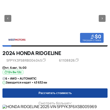
$0
текущая ставка
2024 HONDA RIDGELINE
5FPYK3F58RB004045
61108826
чт, 6 авг, 14:00
12ч 8м 11с
6 • AWD • AUTOMATIC
Заводится и едет • 43 632 км
Рассчитать стоимость
Смотреть больше