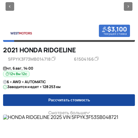
$3,100
текущая ставка
2021 HONDA RIDGELINE
5FPYK3F73MB014718
61504166
чт, 6 авг, 14:00
12ч 8м 11с
6 • AWD • AUTOMATIC
Заводится и едет • 128 253 км
Рассчитать стоимость
Смотреть больше