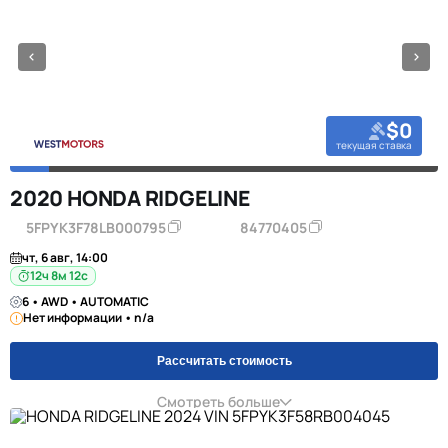
$0
текущая ставка
2020 HONDA RIDGELINE
5FPYK3F78LB000795
84770405
чт, 6 авг, 14:00
12ч 8м 11с
6 • AWD • AUTOMATIC
Нет информации • n/a
Рассчитать стоимость
Смотреть больше