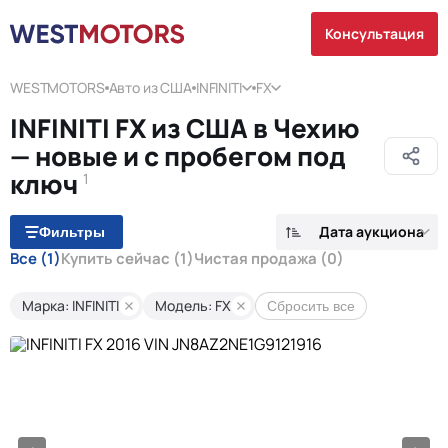
Консультация
WESTMOTORS
Авто из США
INFINITI
FX
INFINITI FX из США в Чехию
— новые и с пробегом под
ключ
1
Дата аукциона
Фильтры
Все
(1)
Купить сейчас
(1)
Чистая продажа
(0)
Марка: INFINITI
Модель: FX
Сбросить все