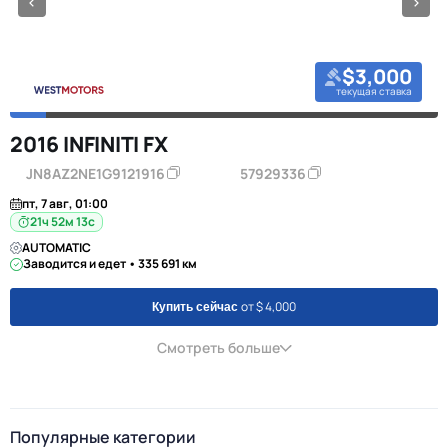
$3,000
текущая ставка
2016 INFINITI FX
JN8AZ2NE1G9121916
57929336
пт, 7 авг, 01:00
21ч 52м 13с
AUTOMATIC
Заводится и едет • 335 691 км
от $ 4,000
Купить сейчас
Смотреть больше
Популярные категории