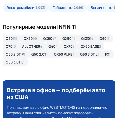
Электромобили
Гибридные
Бензиновые
(3,093)
(2,089)
(35
Популярные модели INFINITI
Q50
115
QX60
99
QX80
47
QX50
41
QX30
14
Q60
13
Q70
10
ALL OTHER
4
Q40
4
QX70
3
QX60 BASE
2
Q50 2.0T P
1
Q50 2.0T
1
QX60 PURE
1
Q60 3.0T L
1
FX
1
Q50 3.0T L
1
Встреча в офисе — подберём авто
из США
Приглашаем вас в офис WESTMOTORS на персональную
встречу. Наши специалисты помогут подобрать