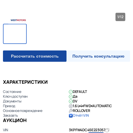
1/12
Рассчитать стоимость
Получить консультацию
ХАРАКТЕРИСТИКИ
Состояние
DEFAULT
Ключ доступен
Да
Документы
DV
Привод
1.6 L
4
FWD
AUTOMATIC
Основное повреждение
ROLLOVER
Заказать
Отчёт VIN
АУКЦИОН
VIN
3KPFW4DC4SE223057