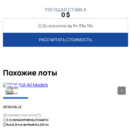
ТЕКУЩАЯ СТАВКА
0 $
До аукциона
4д 9ч 33м 16с
РАССЧИТАТЬ СТОИМОСТЬ
Похожие лоты
1д 4ч
2016 KIA LX
KNDMB5C11G6125240
3.3 L
6
GAS
FWD
AUTOMATIC
Run & Drive Verified
144,297 mi