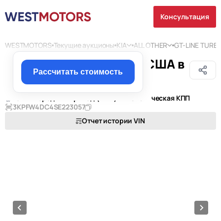
Консультация
WESTMOTORS
Текущие аукционы
KIA
ALL OTHER
GT-LINE TURB
KIA ALL OTHER 2025 из США в
Чехию
Рассчитать стоимость
1.6 L
4
Передний привод (FWD)
Автоматическая КПП
3KPFW4DC4SE223057
Отчет истории VIN