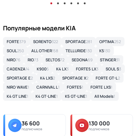
Популярные модели KIA
FORTE
379
SORENTO
322
SPORTAGE
281
OPTIMA
252
SOUL
250
ALL OTHER
158
TELLURIDE
130
K5
130
NIRO
76
RIO
73
SELTOS
72
SEDONA
69
STINGER
31
CADENZA
14
K900
5
K4 LX
3
FORTE5 LX
3
SOUL S
3
SPORTAGE E
2
K4 LXS
2
SPORTAGE X
2
FORTE GT-L
2
NIRO WAVE
1
CARNIVAL L
1
FORTE5
1
FORTE LXS
1
K4 GT LINE
1
K4 GT-LINE
1
K5 GT-LINE
1
All Models
1
36 600
130 000
подписчиков
подписчиков