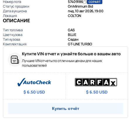
Номер лота
57409186
COPART
Статус продажи
On Minimum Bid
Дата аукциона
пнд, 10 авг 2026, 19:00
Локация
COLTON
ОПИСАНИЕ
Тип топлива
GAS
Цвет кузова
BLUE
Тип кузова
Седан
Комплектация
GT-LINE TURBO
Купите VIN отчет и узнайте больше о вашем авто
Лучшие VIN отчеты по отличным ценам для наших
пользователей
$ 6.50 USD
$ 6.50 USD
Купить отчёт