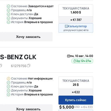
Состояние:
Заводится и едет
ТЕКУЩАЯ СТАВКА
Продавец:
n/a
1,600 $
Ключ доступен:
Да
Документы:
Хорошие
≈ €1 387
История:
Впервые в продаже
Калькулятор
для ручного расчёта
Хочу заказать
S-BENZ GLK
пн, 10 авг, 14:00
2д 12ч 27м
61279756
Состояние:
Нет информации
ТЕКУЩАЯ СТАВКА
Продавец:
n/a
25 $
Ключ доступен:
Да
Документы:
Хорошие
≈ €22
История:
Впервые в продаже
Купить сейчас
$ 5,000
USD
≈ €4 333
Хочу заказать