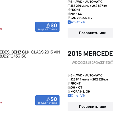
6 • AWD • AUTOMATIC
155 279 миль ≈ 249 897 км
FRONT
NV • SC
LAS VEGAS, NV
Отчет VIN
$0
текущая ставка
Позвонить мне
2015 MERCEDE
WDCGG8JB2FG433130
6 • AWD • AUTOMATIC
125 844 миль ≈ 202 526 км
FRONT
OH • CT
MORAINE, OH
Отчет VIN
$0
текущая ставка
Позвонить мне