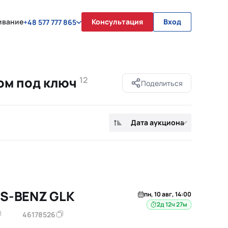
ивание
Консультация
Вход
+48 577 777 865
ом под ключ
12
Поделиться
Дата аукциона
S-BENZ GLK
пн, 10 авг, 14:00
2д 12ч 27м
46178526