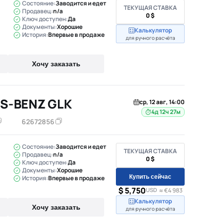
Состояние:
Заводится и едет
ТЕКУЩАЯ СТАВКА
Продавец:
n/a
0 $
Ключ доступен:
Да
Документы:
Хорошие
Калькулятор
История:
Впервые в продаже
для ручного расчёта
Хочу заказать
S-BENZ GLK
ср, 12 авг, 14:00
4д 12ч 27м
62672856
Состояние:
Заводится и едет
ТЕКУЩАЯ СТАВКА
Продавец:
n/a
0 $
Ключ доступен:
Да
Документы:
Хорошие
Купить сейчас
История:
Впервые в продаже
$ 5,750
USD
≈ €4 983
Калькулятор
Хочу заказать
для ручного расчёта