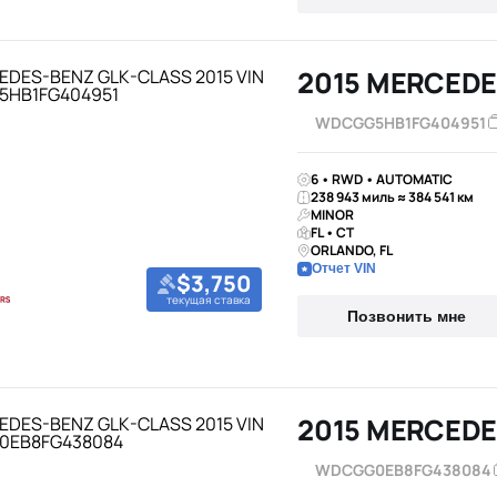
2015 MERCEDE
WDCGG5HB1FG404951
6 • RWD • AUTOMATIC
238 943 миль ≈ 384 541 км
MINOR
FL • CT
ORLANDO, FL
Отчет VIN
$3,750
текущая ставка
Позвонить мне
2015 MERCEDE
WDCGG0EB8FG438084