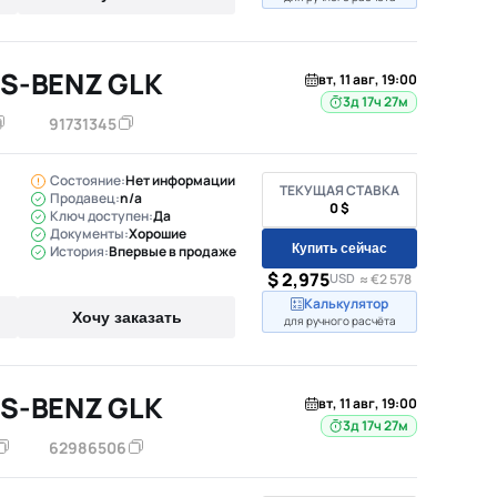
S-BENZ GLK
вт, 11 авг, 19:00
3д 17ч 27м
91731345
Состояние:
Нет информации
ТЕКУЩАЯ СТАВКА
Продавец:
n/a
0 $
Ключ доступен:
Да
Документы:
Хорошие
Купить сейчас
История:
Впервые в продаже
$ 2,975
USD
≈ €2 578
Калькулятор
Хочу заказать
для ручного расчёта
S-BENZ GLK
вт, 11 авг, 19:00
3д 17ч 27м
62986506