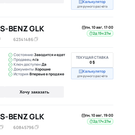
Калькулятор
для ручного расчёта
S-BENZ GLK
пн, 10 авг, 17:00
2д 15ч 27м
62341486
Состояние:
Заводится и едет
ТЕКУЩАЯ СТАВКА
Продавец:
n/a
0 $
Ключ доступен:
Да
Документы:
Хорошие
Калькулятор
История:
Впервые в продаже
для ручного расчёта
Хочу заказать
S-BENZ GLK
пн, 10 авг, 19:00
2д 17ч 27м
60845796