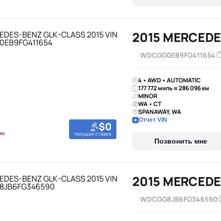
2015 MERCEDE
WDCGG0EB9FG411654
4 • AWD • AUTOMATIC
177 772 миль ≈ 286 096 км
MINOR
WA • CT
SPANAWAY, WA
Отчет VIN
$0
текущая ставка
Позвонить мне
2015 MERCEDE
WDCGG8JB6FG346590