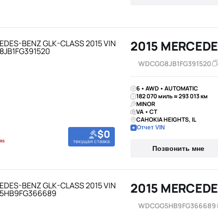
2015 MERCEDE
WDCGG8JB1FG391520
6 • AWD • AUTOMATIC
182 070 миль ≈ 293 013 км
MINOR
VA • CT
CAHOKIA HEIGHTS, IL
Отчет VIN
$0
текущая ставка
Позвонить мне
2015 MERCEDE
WDCGG5HB9FG366689