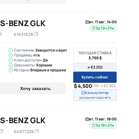
S-BENZ GLK
вт, 11 авг, 14:00
3д 12ч 27м
61631626
Состояние:
Заводится и едет
ТЕКУЩАЯ СТАВКА
Продавец:
n/a
3,750 $
Ключ доступен:
Да
Документы:
Хорошие
≈ €3 250
История:
Впервые в продаже
Купить сейчас
$ 4,500
USD
≈ €3 900
Хочу заказать
Калькулятор
для ручного расчёта
S-BENZ GLK
вт, 11 авг, 18:00
3д 16ч 27м
64077226