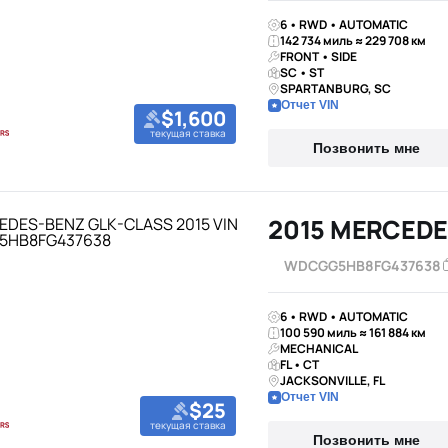
6 • RWD • AUTOMATIC
142 734 миль ≈ 229 708 км
FRONT • SIDE
SC • ST
SPARTANBURG, SC
Отчет VIN
$1,600
текущая ставка
Позвонить мне
2015 MERCEDE
WDCGG5HB8FG437638
6 • RWD • AUTOMATIC
100 590 миль ≈ 161 884 км
MECHANICAL
FL • CT
JACKSONVILLE, FL
Отчет VIN
$25
текущая ставка
Позвонить мне