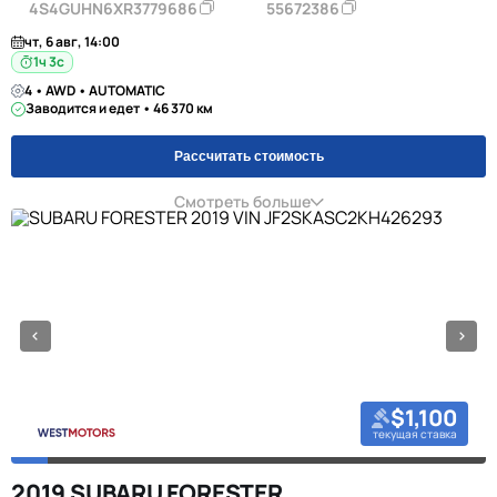
4S4GUHN6XR3779686
55672386
чт, 6 авг, 14:00
1ч 2с
4 • AWD • AUTOMATIC
Заводится и едет • 46 370 км
Рассчитать стоимость
Смотреть больше
$1,100
текущая ставка
2019 SUBARU FORESTER