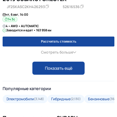
JF2SKASC2KH426293
52616536
чт, 6 авг, 14:00
1ч 2с
4 • AWD • AUTOMATIC
Заводится и едет • 163 958 км
Рассчитать стоимость
Смотреть больше
Показать ещё
Популярные категории
Электромобили
Гибридные
Бензиновые
(3,148)
(2,130)
(36,6