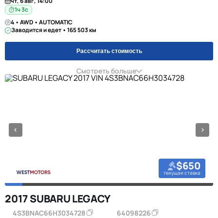
чт, 6 авг, 14:00
1ч 2с
4 • AWD • AUTOMATIC
Заводится и едет • 165 503 км
Рассчитать стоимость
Смотреть больше
$650
текущая ставка
2017 SUBARU LEGACY
4S3BNAC66H3034728
64098226