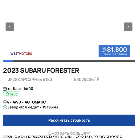
$1,800
текущая ставка
2023 SUBARU FORESTER
JF2SKAPC3PH546183
53075236
чт, 6 авг, 14:00
1ч 2с
4 • AWD • AUTOMATIC
Заводится и едет • 19 196 км
Рассчитать стоимость
Смотреть больше