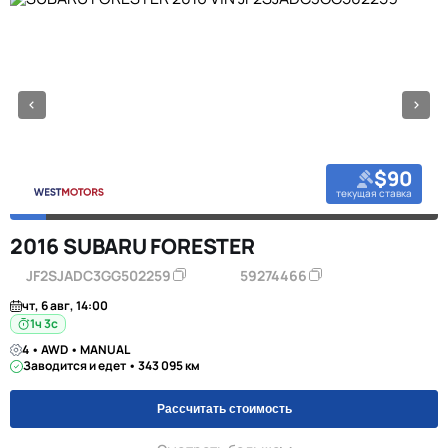
$90
текущая ставка
2016 SUBARU FORESTER
JF2SJADC3GG502259
59274466
чт, 6 авг, 14:00
1ч 2с
4 • AWD • MANUAL
Заводится и едет • 343 095 км
Рассчитать стоимость