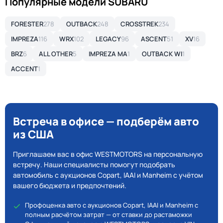
Популярные модели SUBARU
FORESTER
278
OUTBACK
248
CROSSTREK
234
IMPREZA
116
WRX
102
LEGACY
96
ASCENT
51
XV
16
BRZ
6
ALL OTHER
5
IMPREZA MA
1
OUTBACK WI
1
ACCENT
1
Встреча в офисе — подберём авто
из США
Приглашаем вас в офис WESTMOTORS на персональную
встречу. Наши специалисты помогут подобрать
автомобиль с аукционов Copart, IAAI и Manheim с учётом
вашего бюджета и предпочтений.
Профоценка авто с аукционов Copart, IAAI и Manheim с
полным расчётом затрат — от ставки до растаможки