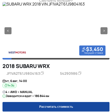
Смотреть больше
$3,450
текущая ставка
2018 SUBARU WRX
JF1VA2T61J9804163
54290986
чт, 6 авг, 14:00
1ч 2с
4 • AWD • MANUAL
Заводится и едет • 186 844 км
Рассчитать стоимость