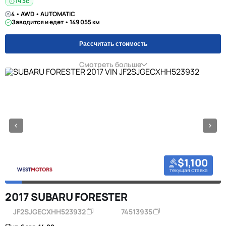
1ч 2с
4 • AWD • AUTOMATIC
Заводится и едет • 149 055 км
Рассчитать стоимость
Смотреть больше
$1,100
текущая ставка
2017 SUBARU FORESTER
JF2SJGECXHH523932
74513935