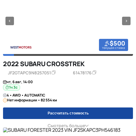
$500
текущая ставка
2022 SUBARU CROSSTREK
JF2GTAPC9N8257051
61478176
чт, 6 авг, 14:00
1ч 2с
4 • AWD • AUTOMATIC
Нет информации • 82 554 км
Рассчитать стоимость
Смотреть больше