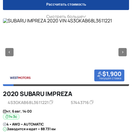
Рассчитать стоимость
Смотреть больше
$1,900
текущая ставка
2020 SUBARU IMPREZA
4S3GKAB68L3611221
57443716
чт, 6 авг, 14:00
1ч 2с
4 • AWD • AUTOMATIC
Заводится и едет • 88 731 км