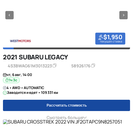
$1,950
текущая ставка
2021 SUBARU LEGACY
4S3BWAG61M3013223
58926176
чт, 6 авг, 14:00
1ч 2с
4 • AWD • AUTOMATIC
Заводится и едет • 109 331 км
Рассчитать стоимость
Смотреть больше