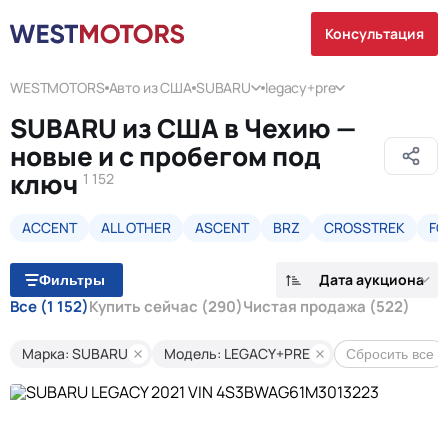
Консультация
WESTMOTORS
Авто из США
SUBARU
legacy+pre
SUBARU из США в Чехию —
новые и с пробегом под
ключ
1 152
ACCENT
ALL OTHER
ASCENT
BRZ
CROSSTREK
FO
Дата аукциона
Фильтры
Все
(1 152)
Купить сейчас
(290)
Чистая продажа
(522)
Марка: SUBARU
Модель: LEGACY+PRE
Сбросить все