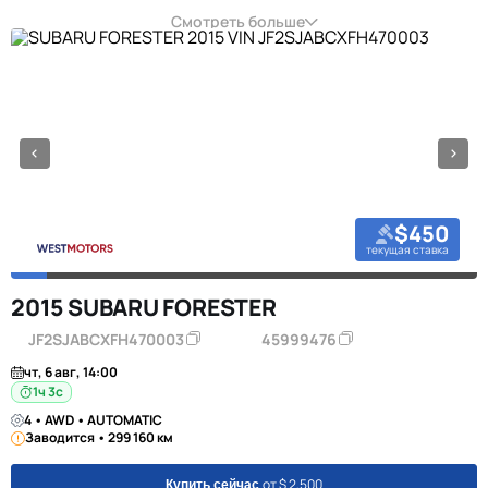
Смотреть больше
$450
текущая ставка
2015 SUBARU FORESTER
JF2SJABCXFH470003
45999476
чт, 6 авг, 14:00
1ч 2с
4 • AWD • AUTOMATIC
Заводится • 299 160 км
от $ 2,500
Купить сейчас