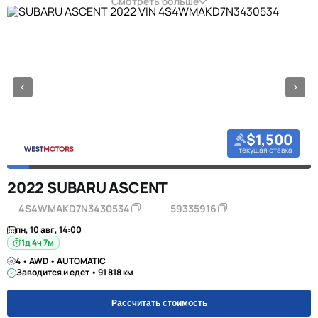
Смотреть больше
$1,500
текущая ставка
2022 SUBARU ASCENT
4S4WMAKD7N3430534
59335916
пн, 10 авг, 14:00
1д 4ч 7м
4 • AWD • AUTOMATIC
Заводится и едет • 91 818 км
Рассчитать стоимость