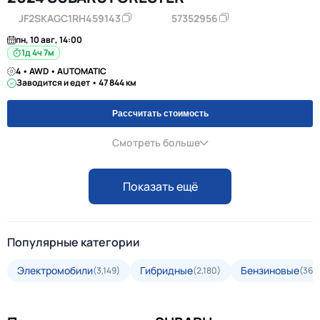
JF2SKAGC1RH459143
57352956
пн, 10 авг, 14:00
1д 4ч 7м
4 • AWD • AUTOMATIC
Заводится и едет • 47 844 км
Рассчитать стоимость
Смотреть больше
Показать ещё
Популярные категории
Электромобили
Гибридные
Бензиновые
(3,149)
(2,180)
(36,