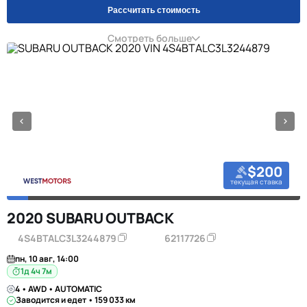
Рассчитать стоимость
Смотреть больше
$200
текущая ставка
2020 SUBARU OUTBACK
4S4BTALC3L3244879
62117726
пн, 10 авг, 14:00
1д 4ч 7м
4 • AWD • AUTOMATIC
Заводится и едет • 159 033 км