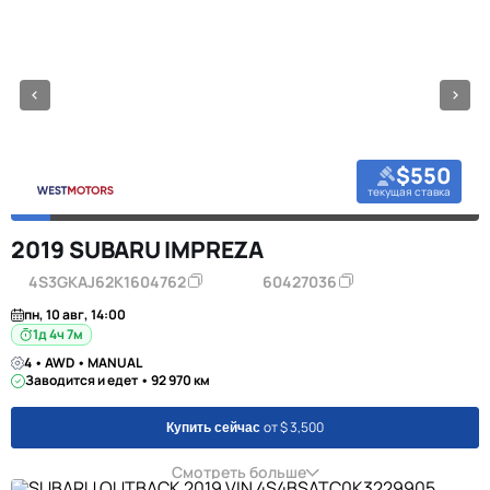
$550
текущая ставка
2019 SUBARU IMPREZA
4S3GKAJ62K1604762
60427036
пн, 10 авг, 14:00
1д 4ч 7м
4 • AWD • MANUAL
Заводится и едет • 92 970 км
от $ 3,500
Купить сейчас
Смотреть больше