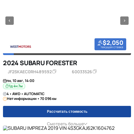
$2,050
текущая ставка
2024 SUBARU FORESTER
JF2SKAEC0RH489592
60033526
пн, 10 авг, 14:00
1д 4ч 7м
4 • AWD • AUTOMATIC
Нет информации • 70 096 км
Рассчитать стоимость
Смотреть больше