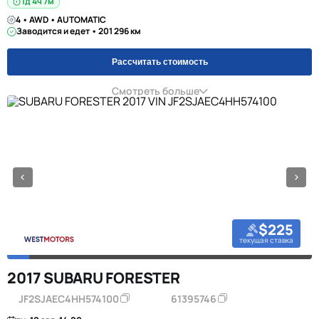
1д 4ч 7м
4 • AWD • AUTOMATIC
Заводится и едет • 201 296 км
Рассчитать стоимость
Смотреть больше
$225
текущая ставка
2017 SUBARU FORESTER
JF2SJAEC4HH574100
61395746