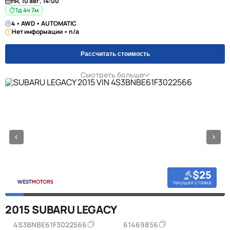
пн, 10 авг, 14:00
1д 4ч 7м
4 • AWD • AUTOMATIC
Нет информации • n/a
Рассчитать стоимость
Смотреть больше
$25
текущая ставка
2015 SUBARU LEGACY
4S3BNBE61F3022566
61469856