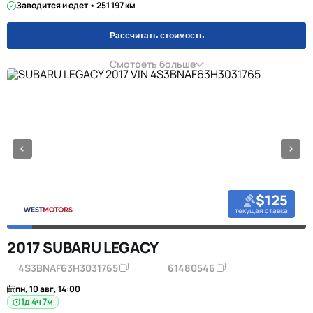
Заводится и едет • 251 197 км
Рассчитать стоимость
Смотреть больше
$125
текущая ставка
2017 SUBARU LEGACY
4S3BNAF63H3031765
61480546
пн, 10 авг, 14:00
1д 4ч 7м