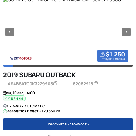
$1,250
текущая ставка
2019 SUBARU OUTBACK
4S4BSATC0K3229905
62082916
пн, 10 авг, 14:00
1д 4ч 7м
4 • AWD • AUTOMATIC
Заводится и едет • 120 530 км
Рассчитать стоимость