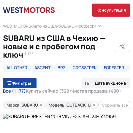
Консультация
WESTMOTORS
Авто из США
SUBARU
outback+li
SUBARU из США в Чехию —
новые и с пробегом под
ключ
1 177
ALL OTHER
ASCENT
BRZ
CROSSTREK
FORESTER
Дата аукциона
Фильтры
Все
(1 177)
Купить сейчас
(329)
Чистая продажа
(490)
Марка: SUBARU
Модель: OUTBACK+LI
Сбросить все