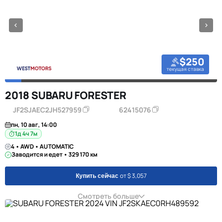
$250
текущая ставка
2018 SUBARU FORESTER
JF2SJAEC2JH527959
62415076
пн, 10 авг, 14:00
1д 4ч 7м
4 • AWD • AUTOMATIC
Заводится и едет • 329 170 км
от $ 3,057
Купить сейчас
Смотреть больше