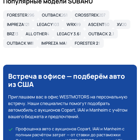
Популярные модели SUBARU
FORESTER
296
OUTBACK
261
CROSSTREK
207
IMPREZA
121
LEGACY
103
WRX
89
ASCENT
60
XV
20
BRZ
13
ALL OTHER
4
LEGACY 3.6
1
OUTBACK 2.
1
OUTBACK WI
1
IMPREZA MA
1
FORESTER 2
1
Встреча в офисе — подберём авто
из США
Приглашаем вас в офис WESTMOTORS на персональную
встречу. Наши специалисты помогут подобрать
автомобиль с аукционов Copart, IAAI и Manheim с учётом
вашего бюджета и предпочтений.
Профоценка авто с аукционов Copart, IAAI и Manheim с
полным расчётом затрат — от ставки до растаможки