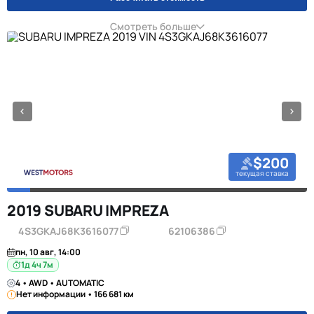
Смотреть больше
$200
текущая ставка
2019 SUBARU IMPREZA
4S3GKAJ68K3616077
62106386
пн, 10 авг, 14:00
1д 4ч 7м
4 • AWD • AUTOMATIC
Нет информации • 166 681 км