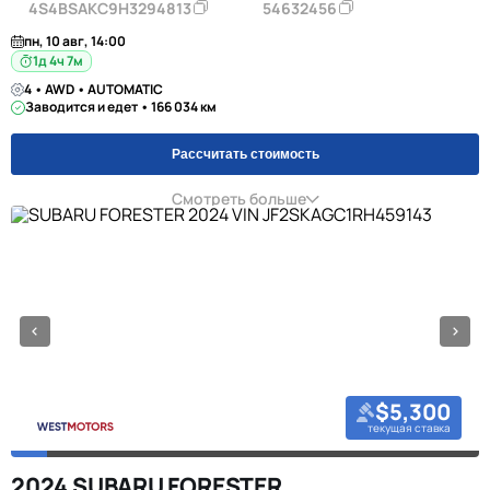
4S4BSAKC9H3294813
54632456
пн, 10 авг, 14:00
1д 4ч 7м
4 • AWD • AUTOMATIC
Заводится и едет • 166 034 км
Рассчитать стоимость
Смотреть больше
$5,300
текущая ставка
2024 SUBARU FORESTER