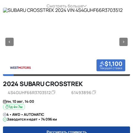
Смотреть больше
$1,100
текущая ставка
2024 SUBARU CROSSTREK
4S4GUHF66R3703512
61493896
пн, 10 авг, 14:00
1д 4ч 7м
4 • AWD • AUTOMATIC
Заводится и едет • 74 096 км
Рассчитать стоимость