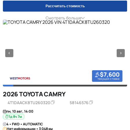
Рассчитать стоимость
Смотреть больше
$7,600
текущая ставка
2026 TOYOTA CAMRY
4T1DAACK8TU260320
58146576
пн, 10 авг, 14:00
1д 8ч 7м
4 • FWD • AUTOMATIC
Нет информации • 3 048 км