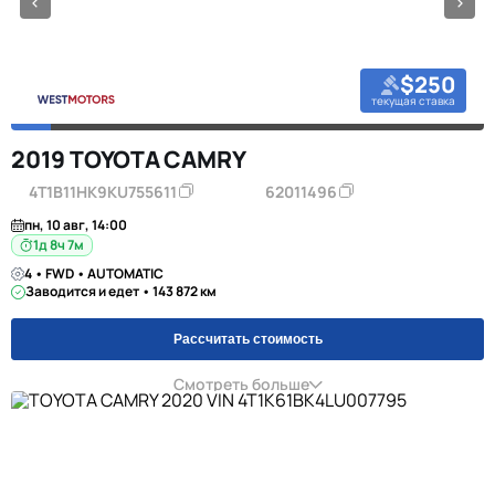
$250
текущая ставка
2019 TOYOTA CAMRY
4T1B11HK9KU755611
62011496
пн, 10 авг, 14:00
1д 8ч 7м
4 • FWD • AUTOMATIC
Заводится и едет • 143 872 км
Рассчитать стоимость
Смотреть больше