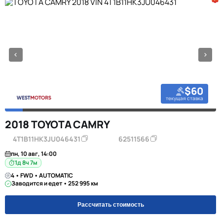
$60
текущая ставка
2018 TOYOTA CAMRY
4T1B11HK3JU046431
62511566
пн, 10 авг, 14:00
1д 8ч 7м
4 • FWD • AUTOMATIC
Заводится и едет • 252 995 км
Рассчитать стоимость