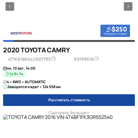
$250
текущая ставка
2020 TOYOTA CAMRY
4T1K61BK4LU007795
63199616
пн, 10 авг, 14:00
1д 8ч 7м
4 • AWD • AUTOMATIC
Заводится и едет • 124 558 км
Рассчитать стоимость
Смотреть больше