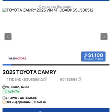
Смотреть больше
$1,100
текущая ставка
2025 TOYOTA CAMRY
4T1DBADK6SU508512
60453696
пн, 10 авг, 14:00
1д 8ч 7м
4 • AWD • AUTOMATIC
Нет информации • 15 578 км