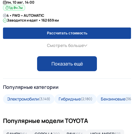
пн, 10 авг, 14:00
1д 8ч 7м
4 • FWD • AUTOMATIC
Заводится и едет • 162 659 км
Рассчитать стоимость
Смотреть больше
Показать ещё
Популярные категории
Электромобили
Гибридные
Бензиновые
(3,149)
(2,180)
(36,
Популярные модели TOYOTA