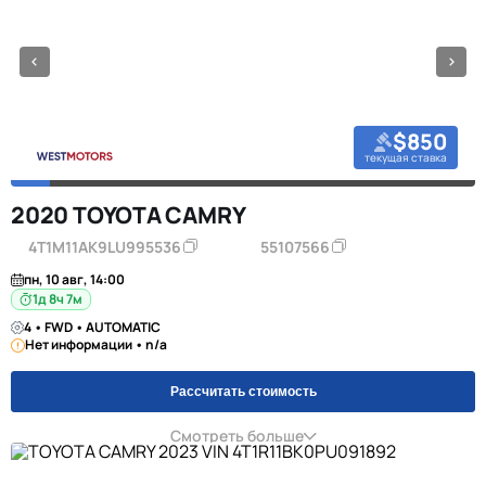
$850
текущая ставка
2020 TOYOTA CAMRY
4T1M11AK9LU995536
55107566
пн, 10 авг, 14:00
1д 8ч 7м
4 • FWD • AUTOMATIC
Нет информации • n/a
Рассчитать стоимость
Смотреть больше