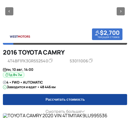
$2,700
текущая ставка
2016 TOYOTA CAMRY
4T4BF1FK3GR552540
53011006
пн, 10 авг, 14:00
1д 8ч 7м
4 • FWD • AUTOMATIC
Заводится и едет • 48 446 км
Рассчитать стоимость
Смотреть больше