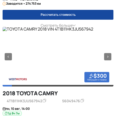
Заводится • 274 753 км
Рассчитать стоимость
Смотреть больше
$300
текущая ставка
2018 TOYOTA CAMRY
4T1B11HK3JU567942
56049476
пн, 10 авг, 14:00
1д 8ч 7м