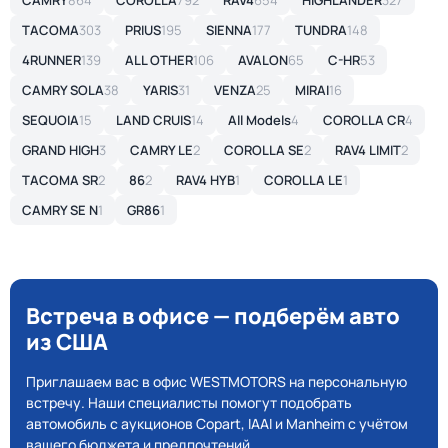
CAMRY
864
COROLLA
792
RAV4
654
HIGHLANDER
327
TACOMA
303
PRIUS
195
SIENNA
177
TUNDRA
148
4RUNNER
139
ALL OTHER
106
AVALON
65
C-HR
53
CAMRY SOLA
38
YARIS
31
VENZA
25
MIRAI
16
SEQUOIA
15
LAND CRUIS
14
All Models
4
COROLLA CR
4
GRAND HIGH
3
CAMRY LE
2
COROLLA SE
2
RAV4 LIMIT
2
TACOMA SR
2
86
2
RAV4 HYB
1
COROLLA LE
1
CAMRY SE N
1
GR86
1
Встреча в офисе — подберём авто
из США
Приглашаем вас в офис WESTMOTORS на персональную
встречу. Наши специалисты помогут подобрать
автомобиль с аукционов Copart, IAAI и Manheim с учётом
вашего бюджета и предпочтений.