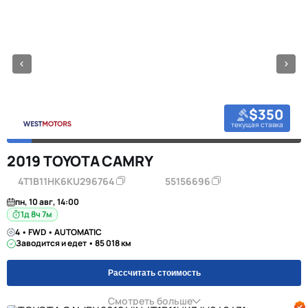
$350
текущая ставка
2019 TOYOTA CAMRY
4T1B11HK6KU296764
55156696
пн, 10 авг, 14:00
1д 8ч 7м
4 • FWD • AUTOMATIC
Заводится и едет • 85 018 км
Рассчитать стоимость
Смотреть больше