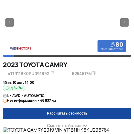
$0
текущая ставка
2023 TOYOTA CAMRY
4T1R11BK0PU091892
62545176
пн, 10 авг, 14:00
1д 8ч 7м
4 • AWD • AUTOMATIC
Нет информации • 46 837 км
Рассчитать стоимость
Смотреть больше