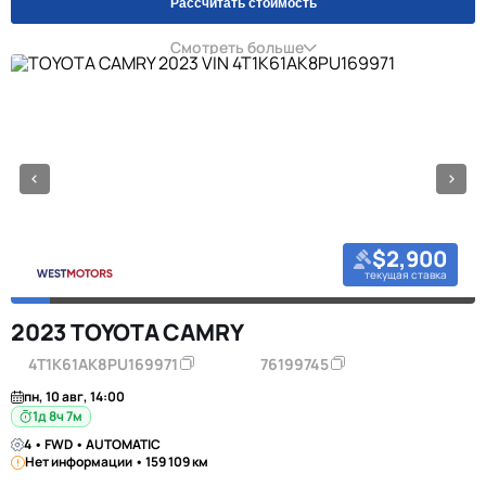
Рассчитать стоимость
Смотреть больше
$2,900
текущая ставка
2023 TOYOTA CAMRY
4T1K61AK8PU169971
76199745
пн, 10 авг, 14:00
1д 8ч 7м
4 • FWD • AUTOMATIC
Нет информации • 159 109 км