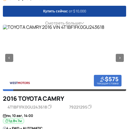
от $ 10,000
Купить сейчас
Смотреть больше
$575
текущая ставка
2016 TOYOTA CAMRY
4T1BF1FK0GU243618
79221295
пн, 10 авг, 14:00
1д 8ч 7м
4 • FWD • AUTOMATIC