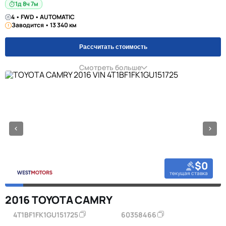
1д 8ч 7м
4 • FWD • AUTOMATIC
Заводится • 13 340 км
Рассчитать стоимость
Смотреть больше
$0
текущая ставка
2016 TOYOTA CAMRY
4T1BF1FK1GU151725
60358466