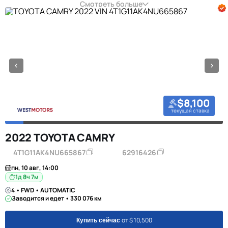
Смотреть больше
$8,100
текущая ставка
2022 TOYOTA CAMRY
4T1G11AK4NU665867
62916426
пн, 10 авг, 14:00
1д 8ч 7м
4 • FWD • AUTOMATIC
Заводится и едет • 330 076 км
от $ 10,500
Купить сейчас