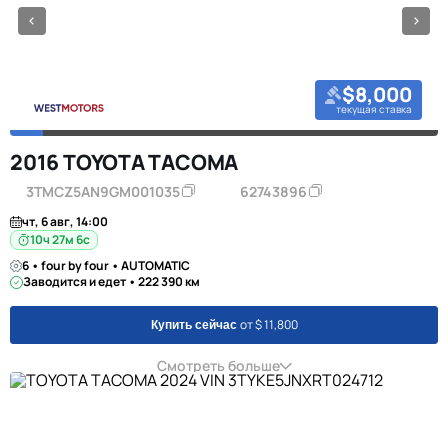
$8,000
текущая ставка
2016 TOYOTA TACOMA
3TMCZ5AN9GM001035
62743896
чт, 6 авг, 14:00
10ч 27м 5с
6 • four by four • AUTOMATIC
Заводится и едет • 222 390 км
от $ 11,800
Купить сейчас
Смотреть больше