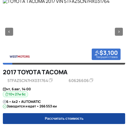
$3,100
текущая ставка
2017 TOYOTA TACOMA
5TFAZ5CN7HX031764
60626606
чт, 6 авг, 14:00
10ч 27м 5с
6 • 4x2 • AUTOMATIC
Заводится и едет • 266 553 км
Рассчитать стоимость