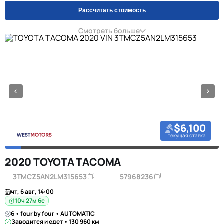
Рассчитать стоимость
Смотреть больше
$6,100
текущая ставка
2020 TOYOTA TACOMA
3TMCZ5AN2LM315653
57968236
чт, 6 авг, 14:00
10ч 27м 5с
6 • four by four • AUTOMATIC
Заводится и едет • 130 960 км