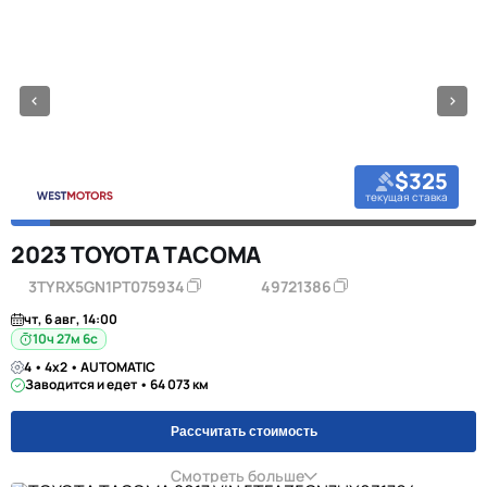
$325
текущая ставка
2023 TOYOTA TACOMA
3TYRX5GN1PT075934
49721386
чт, 6 авг, 14:00
10ч 27м 5с
4 • 4x2 • AUTOMATIC
Заводится и едет • 64 073 км
Рассчитать стоимость
Смотреть больше