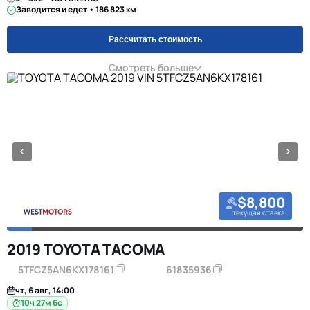
Заводится и едет • 186 823 км
Рассчитать стоимость
Смотреть больше
$8,800
текущая ставка
2019 TOYOTA TACOMA
5TFCZ5AN6KX178161
61835936
чт, 6 авг, 14:00
10ч 27м 5с