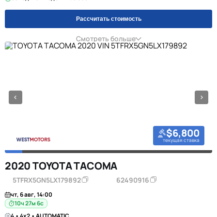
Рассчитать стоимость
Смотреть больше
$6,800
текущая ставка
2020 TOYOTA TACOMA
5TFRX5GN5LX179892
62490916
чт, 6 авг, 14:00
10ч 27м 5с
4 • 4x2 • AUTOMATIC