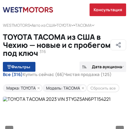
Консультация
WESTMOTORS
Авто из США
TOYOTA
TACOMA
TOYOTA TACOMA из США в
Чехию — новые и с пробегом
под ключ
316
Дата аукциона
Фильтры
Все
(316)
Купить сейчас
(66)
Чистая продажа
(125)
Марка: TOYOTA
Модель: TACOMA
Сбросить все