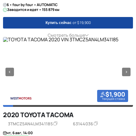
6 • four by four • AUTOMATIC
Заводится и едет • 155 879 км
от $ 19,900
Купить сейчас
Смотреть больше
$1,900
текущая ставка
2020 TOYOTA TACOMA
3TMCZ5AN4LM341185
63144036
чт, 6 авг, 14:00