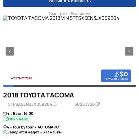
Рассчитать стоимость
Смотреть больше
$0
текущая ставка
2018 TOYOTA TACOMA
5TFSX5EN3JX059204
50283726
чт, 6 авг, 14:00
10ч 27м 5с
4 • four by four • AUTOMATIC
Заводится и едет • 333 436 км