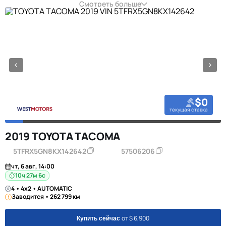
Смотреть больше
$0
текущая ставка
2019 TOYOTA TACOMA
5TFRX5GN8KX142642
57506206
чт, 6 авг, 14:00
10ч 27м 5с
4 • 4x2 • AUTOMATIC
Заводится • 262 799 км
от $ 6,900
Купить сейчас