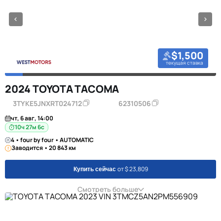
$1,500
текущая ставка
2024 TOYOTA TACOMA
3TYKE5JNXRT024712
62310506
чт, 6 авг, 14:00
10ч 27м 5с
4 • four by four • AUTOMATIC
Заводится • 20 843 км
от $ 23,809
Купить сейчас
Смотреть больше