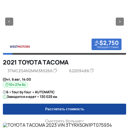
$2,750
текущая ставка
2021 TOYOTA TACOMA
3TMCZ5AN2MM385266
62209486
чт, 6 авг, 14:00
10ч 27м 5с
6 • four by four • AUTOMATIC
Заводится и едет • 130 025 км
Рассчитать стоимость
Смотреть больше