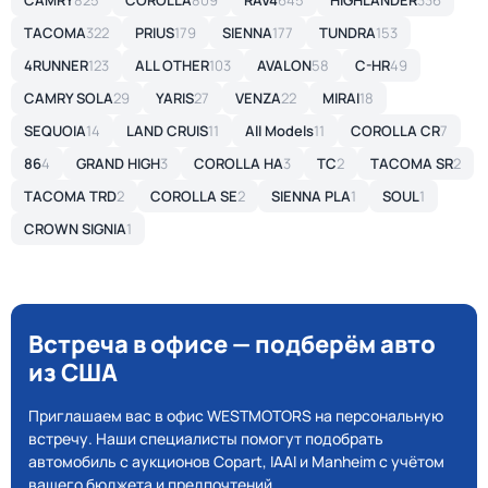
CAMRY
825
COROLLA
809
RAV4
645
HIGHLANDER
336
TACOMA
322
PRIUS
179
SIENNA
177
TUNDRA
153
4RUNNER
123
ALL OTHER
103
AVALON
58
C-HR
49
CAMRY SOLA
29
YARIS
27
VENZA
22
MIRAI
18
SEQUOIA
14
LAND CRUIS
11
All Models
11
COROLLA CR
7
86
4
GRAND HIGH
3
COROLLA HA
3
TC
2
TACOMA SR
2
TACOMA TRD
2
COROLLA SE
2
SIENNA PLA
1
SOUL
1
CROWN SIGNIA
1
Встреча в офисе — подберём авто
из США
Приглашаем вас в офис WESTMOTORS на персональную
встречу. Наши специалисты помогут подобрать
автомобиль с аукционов Copart, IAAI и Manheim с учётом
вашего бюджета и предпочтений.