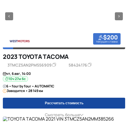
$200
текущая ставка
2023 TOYOTA TACOMA
3TMCZ5AN2PM556909
58424176
чт, 6 авг, 14:00
10ч 27м 5с
6 • four by four • AUTOMATIC
Заводится • 28 149 км
Рассчитать стоимость
Смотреть больше