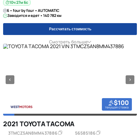
10ч 27м 5с
6 • four by four • AUTOMATIC
Заводится и едет • 140 782 км
Рассчитать стоимость
Смотреть больше
$100
текущая ставка
2021 TOYOTA TACOMA
3TMCZ5AN8MM437886
56585186