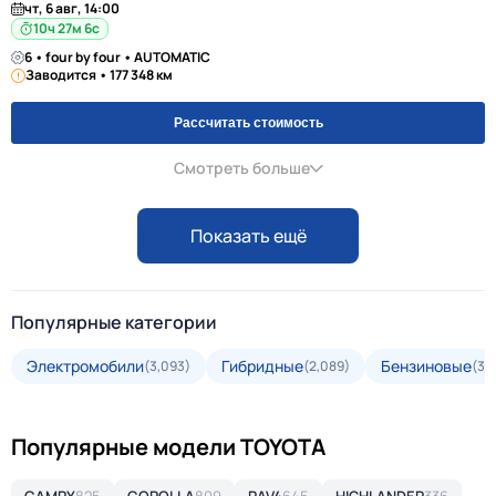
чт, 6 авг, 14:00
10ч 27м 5с
6 • four by four • AUTOMATIC
Заводится • 177 348 км
Рассчитать стоимость
Смотреть больше
Показать ещё
Популярные категории
Электромобили
Гибридные
Бензиновые
(3,093)
(2,089)
(35
Популярные модели TOYOTA