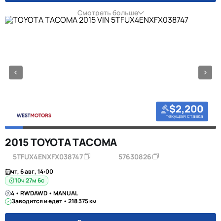
Смотреть больше
$2,200
текущая ставка
2015 TOYOTA TACOMA
5TFUX4ENXFX038747
57630826
чт, 6 авг, 14:00
10ч 27м 5с
4 • RWDAWD • MANUAL
Заводится и едет • 218 375 км