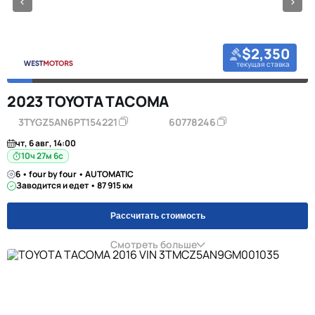
$2,350
текущая ставка
2023 TOYOTA TACOMA
3TYGZ5AN6PT154221
60778246
чт, 6 авг, 14:00
10ч 27м 5с
6 • four by four • AUTOMATIC
Заводится и едет • 87 915 км
Рассчитать стоимость
Смотреть больше