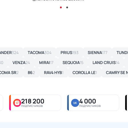
ANDER
324
TACOMA
304
PRIUS
193
SIENNA
177
TUND
30
VENZA
24
MIRAI
17
SEQUOIA
15
LAND CRUIS
14
COMA SR
2
86
2
RAV4 HYB
1
COROLLA LE
1
CAMRY SE 
218 200
4 000
подписчиков
подписчиков