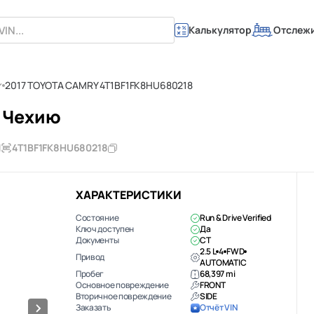
Калькулятор
Отслеж
2017 TOYOTA CAMRY 4T1BF1FK8HU680218
в Чехию
П
4T1BF1FK8HU680218
ХАРАКТЕРИСТИКИ
Состояние
Run & Drive Verified
Ключ доступен
Да
Документы
CT
2.5 L
4
FWD
Привод
AUTOMATIC
Пробег
68,397 mi
Основное повреждение
FRONT
Вторичное повреждение
SIDE
Заказать
Отчёт VIN