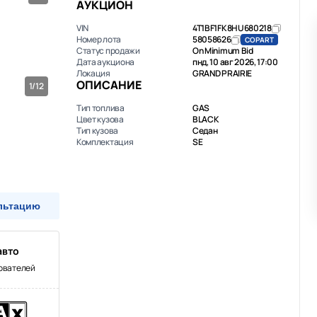
АУКЦИОН
VIN
4T1BF1FK8HU680218
Номер лота
58058626
COPART
Статус продажи
On Minimum Bid
Дата аукциона
пнд, 10 авг 2026, 17:00
Локация
GRAND PRAIRIE
ОПИСАНИЕ
1/12
Тип топлива
GAS
Цвет кузова
BLACK
Тип кузова
Седан
Комплектация
SE
льтацию
авто
зователей