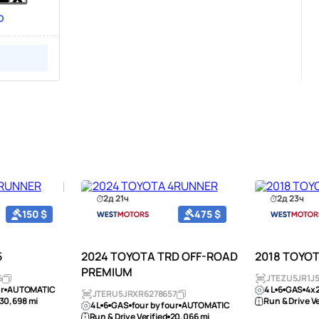
D
2д 21ч
2д 23ч
150 $
475 $
5
2024 TOYOTA TRD OFF-ROAD
2018 TOYO
PREMIUM
6
JTEZU5JR1J5
ur
AUTOMATIC
4 L
6
GAS
4x
JTERU5JRXR6278657
30,698 mi
Run & Drive Ve
4 L
6
GAS
four by four
AUTOMATIC
Run & Drive Verified
20,066 mi