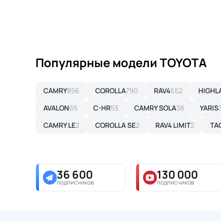
Популярные модели TOYOTA
CAMRY
856
COROLLA
790
RAV4
652
HIGHL
AVALON
65
C-HR
53
CAMRY SOLA
38
YARIS
CAMRY LE
2
COROLLA SE
2
RAV4 LIMIT
2
TA
36 600
130 000
подписчиков
подписчиков