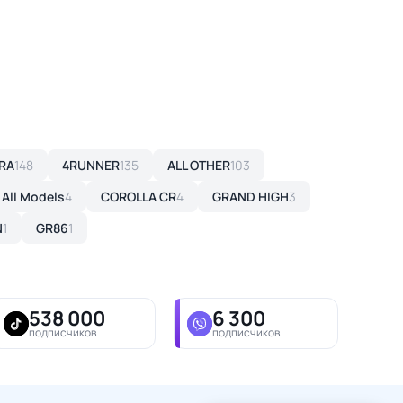
RA
148
4RUNNER
135
ALL OTHER
103
All Models
4
COROLLA CR
4
GRAND HIGH
3
N
1
GR86
1
538 000
6 300
подписчиков
подписчиков