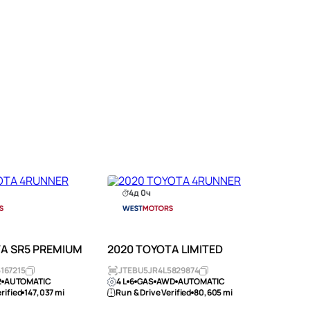
4д 0ч
2д
TA SR5 PREMIUM
2020 TOYOTA LIMITED
2020 
PREM
167215
JTEBU5JR4L5829874
2
AUTOMATIC
4 L
6
GAS
AWD
AUTOMATIC
JTEB
rified
147,037 mi
Run & Drive Verified
80,605 mi
4 L
6
Run & 