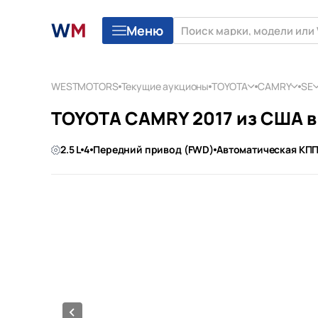
Меню
WESTMOTORS
Текущие аукционы
TOYOTA
CAMRY
SE
TOYOTA CAMRY 2017 из США 
2.5 L
4
Передний привод (FWD)
Автоматическая КП