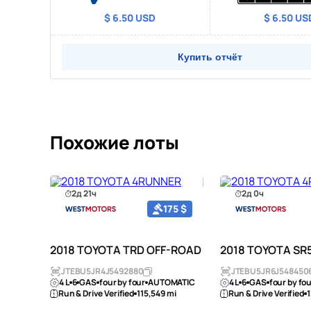
$ 6.50 USD
$ 6.50 US
Купить отчёт
Похожие лоты
2д 21ч
2д 0ч
50 $
175 $
F-ROAD
2018 TOYOTA TRD OFF-ROAD
2018 TOYOTA SR
JTEBU5JR4J5492880
JTEBU5JR6J548450
4 L
6
GAS
four by four
AUTOMATIC
4 L
6
GAS
four by fo
Run & Drive Verified
115,549 mi
Run & Drive Verified
1
MATIC
i