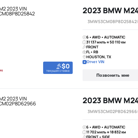
2023 BMW M24
3MW53CM08P8D25842
6 • AWD • AUTOMATIC
31 137 миль ≈ 50 110 км
FRONT
FL • RB
HOUSTON, TX
Отчет VIN
$0
текущая ставка
Позвонить мне
2023 BMW M24
3MW53CM02P8D62966
6 • AWD • AUTOMATIC
11 702 миль ≈ 18 832 км
FRONT • SIDE