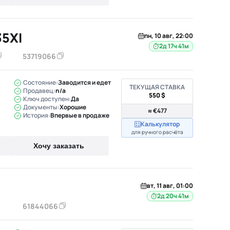
5XI
пн, 10 авг, 22:00
2д 17ч 41м
53719066
Состояние:
Заводится и едет
ТЕКУЩАЯ СТАВКА
Продавец:
n/a
550 $
Ключ доступен:
Да
Документы:
Хорошие
≈ €477
История:
Впервые в продаже
Калькулятор
для ручного расчёта
Хочу заказать
вт, 11 авг, 01:00
2д 20ч 41м
61844066