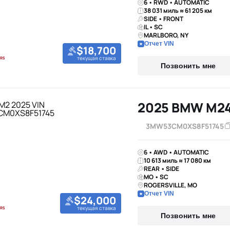
6 • RWD • AUTOMATIC
38 031 миль ≈ 61 205 км
SIDE • FRONT
IL • SC
MARLBORO, NY
Отчет VIN
$18,700
текущая ставка
Позвонить мне
2025 BMW M24
3MW53CM0XS8F51745
6 • AWD • AUTOMATIC
10 613 миль ≈ 17 080 км
REAR • SIDE
MO • SC
ROGERSVILLE, MO
Отчет VIN
$24,000
текущая ставка
Позвонить мне