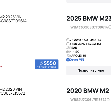
2025 BMW M23
WBA33GG08S7T09614
4 • AWD • AUTOMATIC
8 850 миль ≈ 14 243 км
REAR
HI • SC
KAPOLEI, HI
Отчет VIN
$550
текущая ставка
Позвонить мне
2020 BMW M2
WBS2U7C06L7E15672