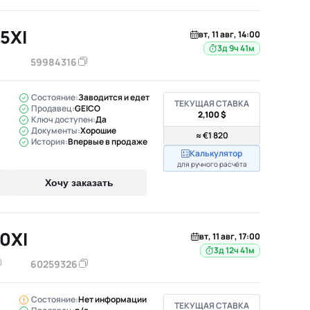
5XI
вт, 11 авг, 14:00
3д 9ч 41м
59984316
Состояние:
Заводится и едет
ТЕКУЩАЯ СТАВКА
Продавец:
GEICO
2,100 $
Ключ доступен:
Да
Документы:
Хорошие
≈ €1 820
История:
Впервые в продаже
Калькулятор
для ручного расчёта
Хочу заказать
0XI
вт, 11 авг, 17:00
3д 12ч 41м
60259326
Состояние:
Нет информации
ТЕКУЩАЯ СТАВКА