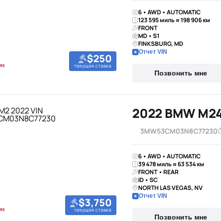
6 • AWD • AUTOMATIC
123 595 миль ≈ 198 906 км
FRONT
MD • S1
FINKSBURG, MD
Отчет VIN
$250
текущая ставка
Позвонить мне
2022 BMW M24
3MW53CM03N8C77230
6 • AWD • AUTOMATIC
39 478 миль ≈ 63 534 км
FRONT • REAR
ID • SC
NORTH LAS VEGAS, NV
Отчет VIN
$3,750
текущая ставка
Позвонить мне