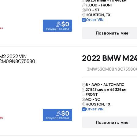
69 251 миль ≈ 111 448 км
FLOOD • FRONT
CO • ST
HOUSTON, TX
Отчет VIN
$0
текущая ставка
Позвонить мне
2022 BMW M24
3MW53CM09N8C75580
6 • AWD • AUTOMATIC
27 543 миль ≈ 44 326 км
FRONT
MO • SC
HOUSTON, TX
Отчет VIN
$0
текущая ставка
Позвонить мне