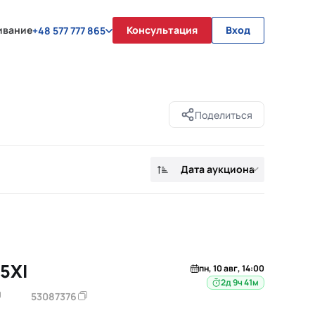
ивание
Консультация
Вход
+48 577 777 865
Поделиться
Дата аукциона
5XI
пн, 10 авг, 14:00
2д 9ч 41м
53087376