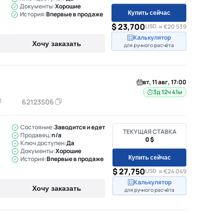
Документы:
Хорошие
Купить сейчас
История:
Впервые в продаже
$ 23,700
USD
≈ €20 539
Калькулятор
Хочу заказать
для ручного расчёта
вт, 11 авг, 17:00
3д 12ч 41м
62123506
Состояние:
Заводится и едет
ТЕКУЩАЯ СТАВКА
Продавец:
n/a
0 $
Ключ доступен:
Да
Документы:
Хорошие
Купить сейчас
История:
Впервые в продаже
$ 27,750
USD
≈ €24 049
Калькулятор
Хочу заказать
для ручного расчёта