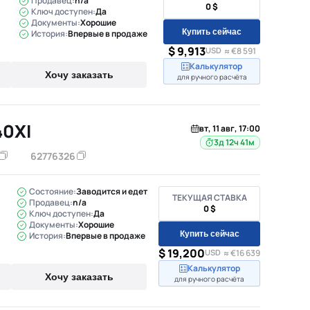
Продавец:
n/a
0 $
Ключ доступен:
Да
Документы:
Хорошие
Купить сейчас
История:
Впервые в продаже
$ 9,913
USD
≈ €8 591
Калькулятор
Хочу заказать
для ручного расчёта
0XI
вт, 11 авг, 17:00
3д 12ч 41м
62776326
Состояние:
Заводится и едет
ТЕКУЩАЯ СТАВКА
Продавец:
n/a
0 $
Ключ доступен:
Да
Документы:
Хорошие
Купить сейчас
История:
Впервые в продаже
$ 19,200
USD
≈ €16 639
Калькулятор
Хочу заказать
для ручного расчёта