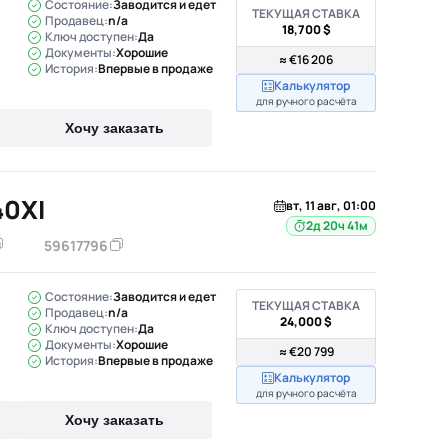
Состояние:
Заводится и едет
ТЕКУЩАЯ СТАВКА
Продавец:
n/a
18,700 $
Ключ доступен:
Да
Документы:
Хорошие
≈ €16 206
История:
Впервые в продаже
Калькулятор
для ручного расчёта
Хочу заказать
0XI
вт, 11 авг, 01:00
2д 20ч 41м
59617796
Состояние:
Заводится и едет
ТЕКУЩАЯ СТАВКА
Продавец:
n/a
24,000 $
Ключ доступен:
Да
Документы:
Хорошие
≈ €20 799
История:
Впервые в продаже
Калькулятор
для ручного расчёта
Хочу заказать