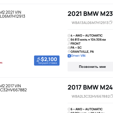
2021 BMW M23
WBA13AL06M7H12913
4 • AWD • AUTOMATIC
64 813 миль ≈ 104 306 км
FRONT
PA • SC
GRANTVILLE, PA
Отчет VIN
$2,100
текущая ставка
Позвонить мне
2017 BMW M24
WBA2L3C32HV667882
6 • AWD • AUTOMATIC