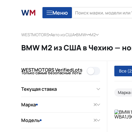
Меню
WESTMOTORS
Авто из США
BMW
M2
BMW M2 из США в Чехию — но
WESTMOTORS VerifiedLots
Все
(2
Только самые безопасные лоты
Текущая ставка
Марка
Марка
Модель