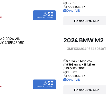
FL • RB
HOUSTON, TX
Отчет VIN
$0
текущая ставка
Позвонить мне
2024 BMW M2
3MF13DM04R8E45080
6 • RWD • MANUAL
9 396 миль ≈ 15 121 км
FRONT • SIDE
OH • ST
HOUSTON, TX
Отчет VIN
$0
текущая ставка
Позвонить мне