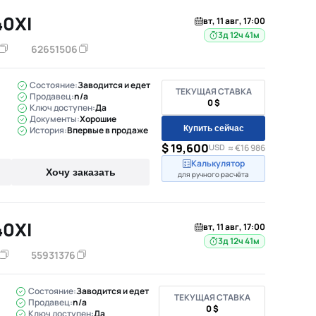
0XI
вт, 11 авг, 17:00
3д 12ч 41м
62651506
Состояние:
Заводится и едет
ТЕКУЩАЯ СТАВКА
Продавец:
n/a
0 $
Ключ доступен:
Да
Документы:
Хорошие
Купить сейчас
История:
Впервые в продаже
$ 19,600
USD
≈ €16 986
Калькулятор
Хочу заказать
для ручного расчёта
0XI
вт, 11 авг, 17:00
3д 12ч 41м
55931376
Состояние:
Заводится и едет
ТЕКУЩАЯ СТАВКА
Продавец:
n/a
0 $
Ключ доступен:
Да