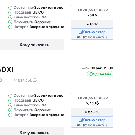
Состояние:
Заводится и едет
ТЕКУЩАЯ СТАВКА
Продавец:
GEICO
250 $
Ключ доступен:
Да
Документы:
Хорошие
≈ €217
История:
Впервые в продаже
Калькулятор
для ручного расчёта
Хочу заказать
0XI
пн, 10 авг, 19:00
2д 14ч 41м
41814356
Состояние:
Заводится и едет
ТЕКУЩАЯ СТАВКА
Продавец:
GEICO
3,750 $
Ключ доступен:
Да
Документы:
Хорошие
≈ €3 250
История:
Впервые в продаже
Калькулятор
для ручного расчёта
Хочу заказать