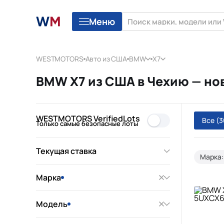
Меню
WESTMOTORS
Авто из США
BMW
X7
BMW X7 из США в Чехию — но
WESTMOTORS VerifiedLots
Все
(3
Только самые безопасные лоты
Текущая ставка
Марка
Марка
Модель