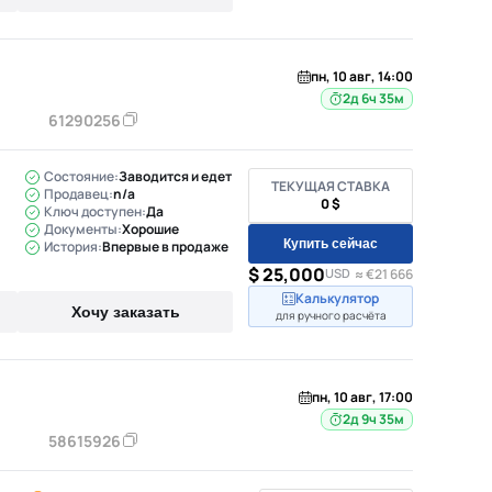
пн, 10 авг, 14:00
2д 6ч 35м
61290256
Состояние:
Заводится и едет
ТЕКУЩАЯ СТАВКА
Продавец:
n/a
0 $
Ключ доступен:
Да
Документы:
Хорошие
Купить сейчас
История:
Впервые в продаже
$ 25,000
USD
≈ €21 666
Калькулятор
Хочу заказать
для ручного расчёта
пн, 10 авг, 17:00
2д 9ч 35м
58615926