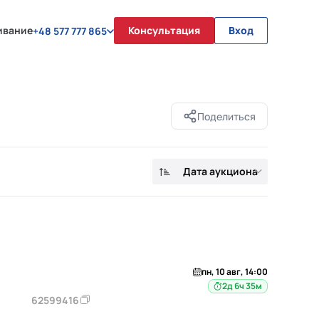
ивание
Консультация
Вход
+48 577 777 865
Поделиться
Дата аукциона
пн, 10 авг, 14:00
2д 6ч 35м
62599416