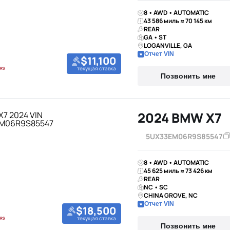
8 • AWD • AUTOMATIC
43 586 миль ≈ 70 145 км
REAR
GA • ST
LOGANVILLE, GA
Отчет VIN
$11,100
текущая ставка
Позвонить мне
2024 BMW X7
5UX33EM06R9S85547
8 • AWD • AUTOMATIC
45 625 миль ≈ 73 426 км
REAR
NC • SC
CHINA GROVE, NC
Отчет VIN
$18,500
текущая ставка
Позвонить мне