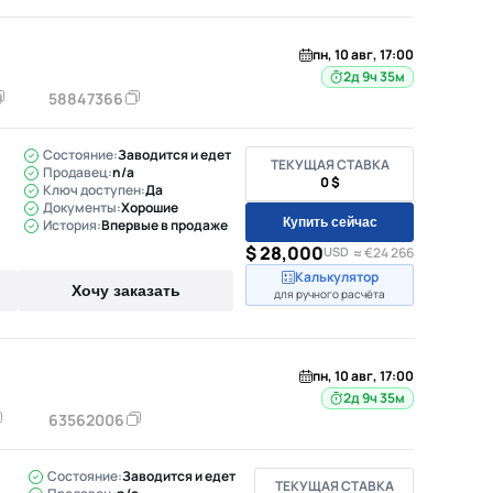
пн, 10 авг, 17:00
2д 9ч 35м
58847366
Состояние:
Заводится и едет
ТЕКУЩАЯ СТАВКА
Продавец:
n/a
0 $
Ключ доступен:
Да
Документы:
Хорошие
Купить сейчас
История:
Впервые в продаже
$ 28,000
USD
≈ €24 266
Калькулятор
Хочу заказать
для ручного расчёта
пн, 10 авг, 17:00
2д 9ч 35м
63562006
Состояние:
Заводится и едет
ТЕКУЩАЯ СТАВКА