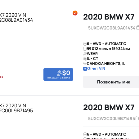
2020 BMW X7
5UXCW2C08L9A01434
6 • AWD • AUTOMATIC
99 012 миль ≈ 159 344 км
WEAR
IL • CT
CAHOKIA HEIGHTS, IL
Отчет VIN
$0
текущая ставка
Позвонить мне
2020 BMW X7
5UXCW2C00L9B71495
6 • AWD • AUTOMATIC