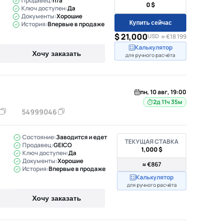
Продавец:
n/a
0 $
Ключ доступен:
Да
Документы:
Хорошие
Купить сейчас
История:
Впервые в продаже
$ 21,000
USD
≈ €18 199
Калькулятор
Хочу заказать
для ручного расчёта
пн, 10 авг, 19:00
2д 11ч 35м
54999046
Состояние:
Заводится и едет
ТЕКУЩАЯ СТАВКА
Продавец:
GEICO
1,000 $
Ключ доступен:
Да
Документы:
Хорошие
≈ €867
История:
Впервые в продаже
Калькулятор
для ручного расчёта
Хочу заказать