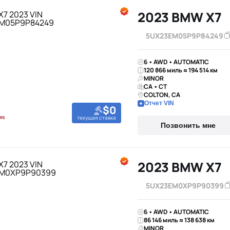
2023 BMW X7
5UX23EM05P9P84249
6 • AWD • AUTOMATIC
120 866 миль ≈ 194 514 км
MINOR
CA • CT
COLTON, CA
Отчет VIN
$0
текущая ставка
Позвонить мне
2023 BMW X7
5UX23EM0XP9P90399
6 • AWD • AUTOMATIC
86 146 миль ≈ 138 638 км
MINOR