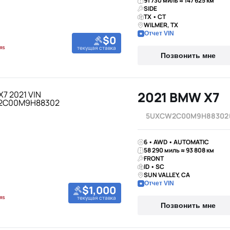
91 730 миль ≈ 147 625 км
SIDE
TX • CT
WILMER, TX
Отчет VIN
$0
текущая ставка
Позвонить мне
2021 BMW X7
5UXCW2C00M9H88302
6 • AWD • AUTOMATIC
58 290 миль ≈ 93 808 км
FRONT
ID • SC
SUN VALLEY, CA
Отчет VIN
$1,000
текущая ставка
Позвонить мне