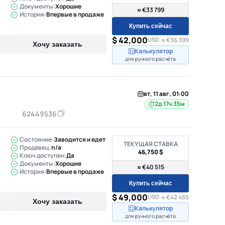
Документы:
Хорошие
≈ €33 799
История:
Впервые в продаже
Купить сейчас
$ 42,000
USD
≈ €36 399
Хочу заказать
Калькулятор
для ручного расчёта
вт, 11 авг, 01:00
2д 17ч 35м
62449536
Состояние:
Заводится и едет
ТЕКУЩАЯ СТАВКА
Продавец:
n/a
46,750 $
Ключ доступен:
Да
Документы:
Хорошие
≈ €40 515
История:
Впервые в продаже
Купить сейчас
$ 49,000
USD
≈ €42 465
Хочу заказать
Калькулятор
для ручного расчёта