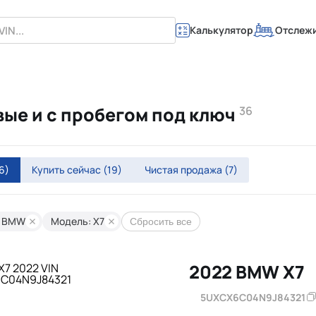
Калькулятор
Отслеж
вые и с пробегом под ключ
36
6)
Купить сейчас
(19)
Чистая продажа
(7)
: BMW
Модель: X7
Сбросить все
2022 BMW X7
5UXCX6C04N9J84321