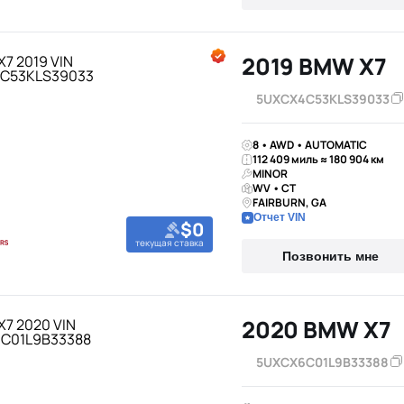
2019 BMW X7
5UXCX4C53KLS39033
8 • AWD • AUTOMATIC
112 409 миль ≈ 180 904 км
MINOR
WV • CT
FAIRBURN, GA
Отчет VIN
$0
текущая ставка
Позвонить мне
2020 BMW X7
5UXCX6C01L9B33388