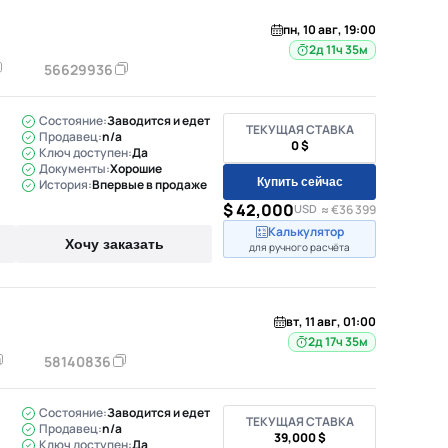
пн, 10 авг, 19:00
2д 11ч 35м
56629936
Состояние:
Заводится и едет
ТЕКУЩАЯ СТАВКА
Продавец:
n/a
0 $
Ключ доступен:
Да
Документы:
Хорошие
Купить сейчас
История:
Впервые в продаже
$ 42,000
USD
≈ €36 399
Калькулятор
Хочу заказать
для ручного расчёта
вт, 11 авг, 01:00
2д 17ч 35м
58140836
Состояние:
Заводится и едет
ТЕКУЩАЯ СТАВКА
Продавец:
n/a
39,000 $
Ключ доступен:
Да