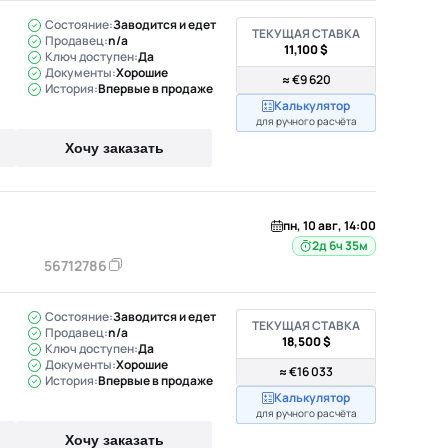
Состояние:
Заводится и едет
ТЕКУЩАЯ СТАВКА
Продавец:
n/a
11,100 $
Ключ доступен:
Да
Документы:
Хорошие
≈ €9 620
История:
Впервые в продаже
Калькулятор
для ручного расчёта
Хочу заказать
пн, 10 авг, 14:00
2д 6ч 35м
56712786
Состояние:
Заводится и едет
ТЕКУЩАЯ СТАВКА
Продавец:
n/a
18,500 $
Ключ доступен:
Да
Документы:
Хорошие
≈ €16 033
История:
Впервые в продаже
Калькулятор
для ручного расчёта
Хочу заказать