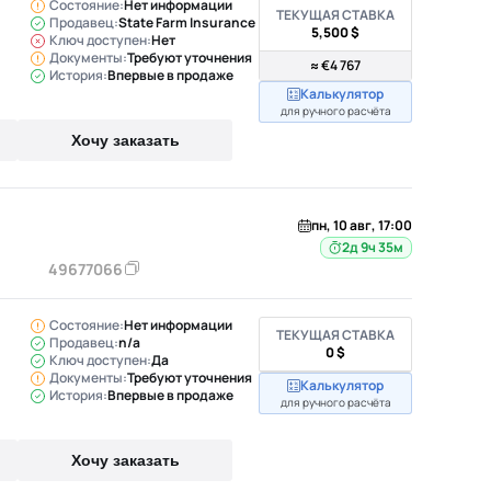
Состояние:
Нет информации
ТЕКУЩАЯ СТАВКА
Продавец:
State Farm Insurance
5,500 $
Ключ доступен:
Нет
Документы:
Требуют уточнения
≈ €4 767
История:
Впервые в продаже
Калькулятор
для ручного расчёта
Хочу заказать
пн, 10 авг, 17:00
2д 9ч 35м
49677066
Состояние:
Нет информации
ТЕКУЩАЯ СТАВКА
Продавец:
n/a
0 $
Ключ доступен:
Да
Документы:
Требуют уточнения
Калькулятор
История:
Впервые в продаже
для ручного расчёта
Хочу заказать