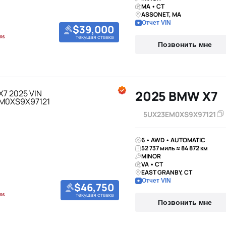
MA • CT
ASSONET, MA
Отчет VIN
$39,000
текущая ставка
Позвонить мне
2025 BMW X7
5UX23EM0XS9X97121
6 • AWD • AUTOMATIC
52 737 миль ≈ 84 872 км
MINOR
VA • CT
EAST GRANBY, CT
Отчет VIN
$46,750
текущая ставка
Позвонить мне