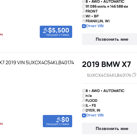
8 • AWD • AUTOMATIC
91 086 миль ≈ 146 588 км
FRONT
WI • BP
FRANKLIN, WI
Отчет VIN
$5,500
текущая ставка
Позвонить мне
2019 BMW X7
5UXCX4C54KLB40174
8 • AWD • AUTOMATIC
n/a
FLOOD
IL • FS
DYER, IN
Отчет VIN
$0
текущая ставка
Позвонить мне