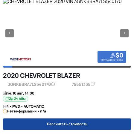
$0
текущая ставка
2020 CHEVROLET BLAZER
3GNKBBRA7LS540170
75651335
пн, 10 авг, 14:00
2д 2ч 48м
4 • FWD • AUTOMATIC
Нет информации • n/a
Рассчитать стоимость