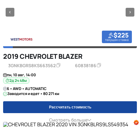
$225
текущая ставка
2019 CHEVROLET BLAZER
3GNKBGRS8KS663562
60838186
пн, 10 авг, 14:00
2д 2ч 48м
6 • AWD • AUTOMATIC
Заводится и едет • 80 271 км
Рассчитать стоимость
Смотреть больше