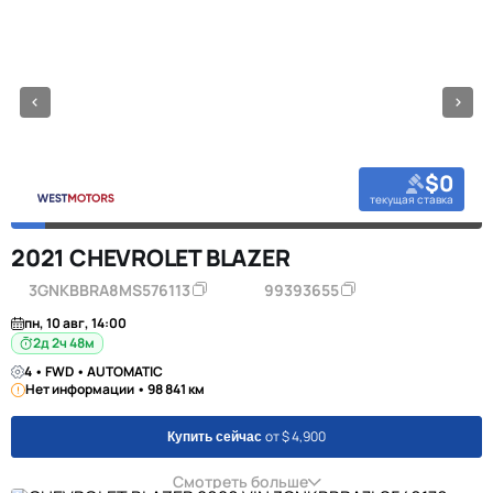
$0
текущая ставка
2021 CHEVROLET BLAZER
3GNKBBRA8MS576113
99393655
пн, 10 авг, 14:00
2д 2ч 48м
4 • FWD • AUTOMATIC
Нет информации • 98 841 км
от $ 4,900
Купить сейчас
Смотреть больше