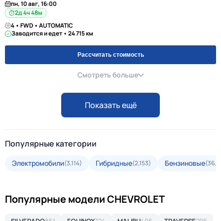
пн, 10 авг, 16:00
2д 4ч 48м
4 • FWD • AUTOMATIC
Заводится и едет • 24 715 км
Рассчитать стоимость
Смотреть больше
Показать ещё
Популярные категории
Электромобили
Гибридные
Бензиновые
(3,114)
(2,153)
(36,2
Популярные модели CHEVROLET