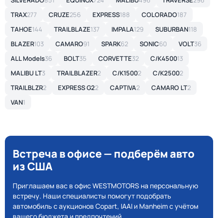
SILVERADO
851
EQUINOX
724
MALIBU
496
TRAVERSE
296
TRAX
277
CRUZE
256
EXPRESS
188
COLORADO
187
TAHOE
144
TRAILBLAZE
137
IMPALA
129
SUBURBAN
118
BLAZER
103
CAMARO
91
SPARK
62
SONIC
60
VOLT
36
ALL Models
36
BOLT
35
CORVETTE
32
C/K4500
13
MALIBU LT
3
TRAILBLAZER
2
C/K1500
2
C/K2500
2
TRAILBLZR
2
EXPRESS G2
2
CAPTIVA
2
CAMARO LT
2
VAN
1
Встреча в офисе — подберём авто
из США
Приглашаем вас в офис WESTMOTORS на персональную
встречу. Наши специалисты помогут подобрать
автомобиль с аукционов Copart, IAAI и Manheim с учётом
вашего бюджета и предпочтений.