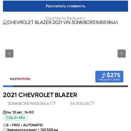
Рассчитать стоимость
Смотреть больше
$275
текущая ставка
2021 CHEVROLET BLAZER
3GNKBCRS1MS518441
54193426
пн, 10 авг, 14:00
2д 2ч 48м
6 • FWD • AUTOMATIC
Заводится и едет • 122 500 км