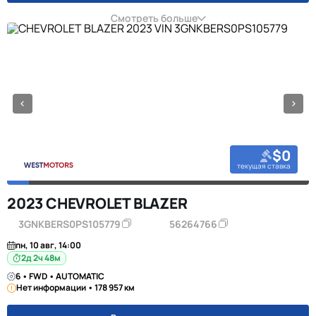
Смотреть больше
$0
текущая ставка
2023 CHEVROLET BLAZER
3GNKBERS0PS105779
56264766
пн, 10 авг, 14:00
2д 2ч 48м
6 • FWD • AUTOMATIC
Нет информации • 178 957 км