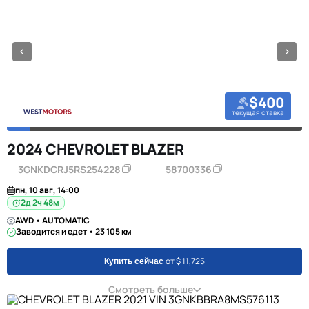
$400
текущая ставка
2024 CHEVROLET BLAZER
3GNKDCRJ5RS254228
58700336
пн, 10 авг, 14:00
2д 2ч 48м
AWD • AUTOMATIC
Заводится и едет • 23 105 км
от $ 11,725
Купить сейчас
Смотреть больше