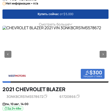
Нет информации • n/a
от $ 5,000
Купить сейчас
Смотреть больше
$300
текущая ставка
2021 CHEVROLET BLAZER
3GNKBCRS1MS578672
61720866
пн, 10 авг, 14:00
2д 2ч 48м