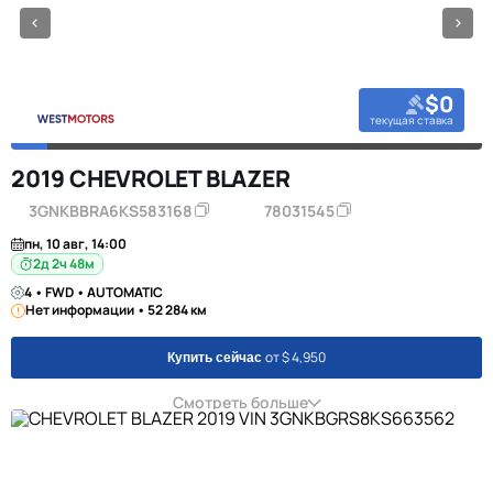
$0
текущая ставка
2019 CHEVROLET BLAZER
3GNKBBRA6KS583168
78031545
пн, 10 авг, 14:00
2д 2ч 48м
4 • FWD • AUTOMATIC
Нет информации • 52 284 км
от $ 4,950
Купить сейчас
Смотреть больше