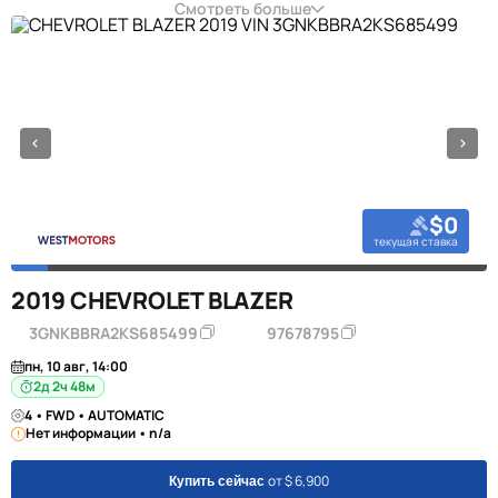
Смотреть больше
$0
текущая ставка
2019 CHEVROLET BLAZER
3GNKBBRA2KS685499
97678795
пн, 10 авг, 14:00
2д 2ч 48м
4 • FWD • AUTOMATIC
Нет информации • n/a
от $ 6,900
Купить сейчас