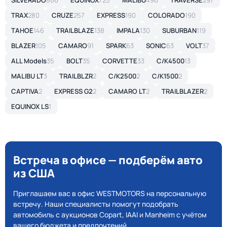
SILVERADO
866
EQUINOX
725
MALIBU
496
TRAVERSE
297
TRAX
280
CRUZE
257
EXPRESS
190
COLORADO
190
TAHOE
146
TRAILBLAZE
138
IMPALA
130
SUBURBAN
119
BLAZER
105
CAMARO
91
SPARK
63
SONIC
63
VOLT
37
ALL Models
35
BOLT
35
CORVETTE
33
C/K4500
13
MALIBU LT
3
TRAILBLZR
2
C/K2500
2
C/K1500
2
CAPTIVA
2
EXPRESS G2
2
CAMARO LT
2
TRAILBLAZER
2
EQUINOX LS
1
Встреча в офисе — подберём авто
из США
Приглашаем вас в офис WESTMOTORS на персональную
встречу. Наши специалисты помогут подобрать
автомобиль с аукционов Copart, IAAI и Manheim с учётом
вашего бюджета и предпочтений.