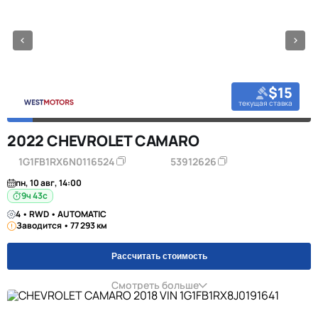
$15
текущая ставка
2022 CHEVROLET CAMARO
1G1FB1RX6N0116524
53912626
пн, 10 авг, 14:00
9ч 42с
4 • RWD • AUTOMATIC
Заводится • 77 293 км
Рассчитать стоимость
Смотреть больше