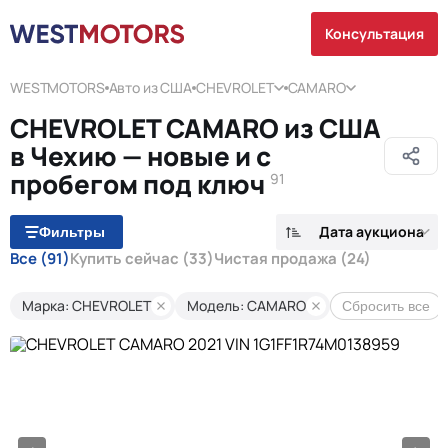
Консультация
WESTMOTORS
Авто из США
CHEVROLET
CAMARO
CHEVROLET CAMARO из США
в Чехию — новые и с
пробегом под ключ
91
Дата аукциона
Фильтры
Все
(91)
Купить сейчас
(33)
Чистая продажа
(24)
Марка: CHEVROLET
Модель: CAMARO
Сбросить все