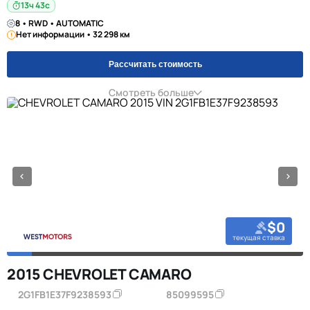
13ч 42с
8 • RWD • AUTOMATIC
Нет информации • 32 298 км
Рассчитать стоимость
Смотреть больше
$0
текущая ставка
2015 CHEVROLET CAMARO
2G1FB1E37F9238593
85099595