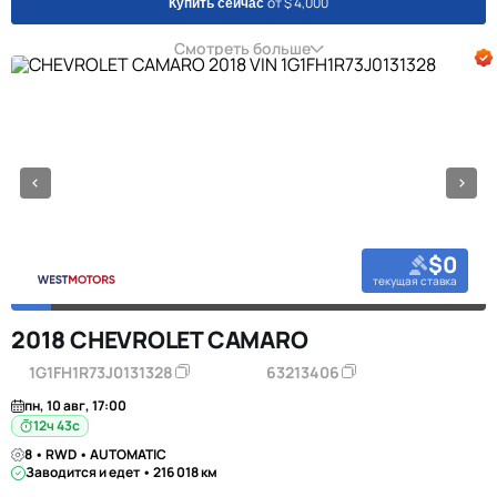
от $ 4,000
Купить сейчас
Смотреть больше
$0
текущая ставка
2018 CHEVROLET CAMARO
1G1FH1R73J0131328
63213406
пн, 10 авг, 17:00
12ч 42с
8 • RWD • AUTOMATIC
Заводится и едет • 216 018 км