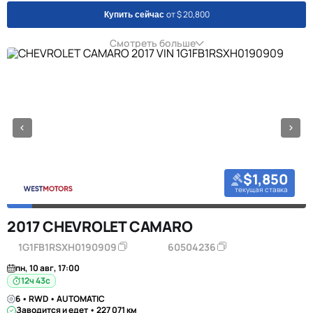
от $ 20,800
Купить сейчас
Смотреть больше
$1,850
текущая ставка
2017 CHEVROLET CAMARO
1G1FB1RSXH0190909
60504236
пн, 10 авг, 17:00
12ч 42с
6 • RWD • AUTOMATIC
Заводится и едет • 227 071 км