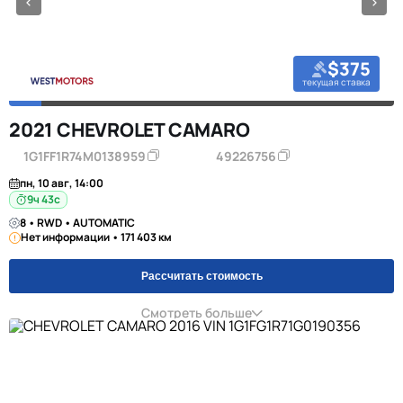
$375
текущая ставка
2021 CHEVROLET CAMARO
1G1FF1R74M0138959
49226756
пн, 10 авг, 14:00
9ч 42с
8 • RWD • AUTOMATIC
Нет информации • 171 403 км
Рассчитать стоимость
Смотреть больше