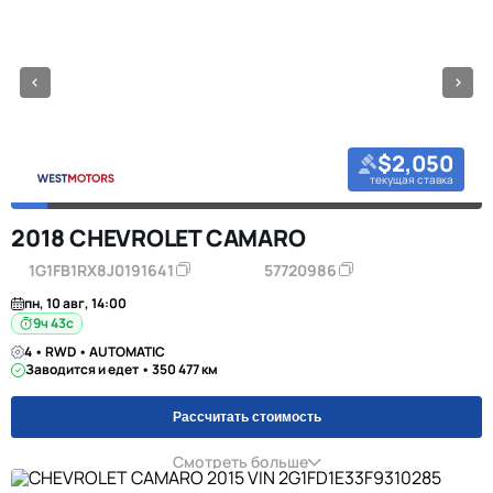
$2,050
текущая ставка
2018 CHEVROLET CAMARO
1G1FB1RX8J0191641
57720986
пн, 10 авг, 14:00
9ч 42с
4 • RWD • AUTOMATIC
Заводится и едет • 350 477 км
Рассчитать стоимость
Смотреть больше