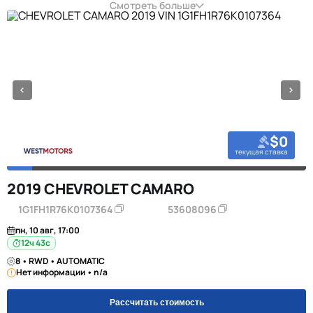
Смотреть больше
$0
текущая ставка
2019 CHEVROLET CAMARO
1G1FH1R76K0107364
53608096
пн, 10 авг, 17:00
12ч 42с
8 • RWD • AUTOMATIC
Нет информации • n/a
Рассчитать стоимость