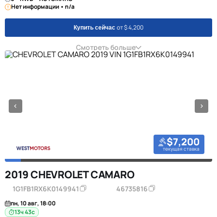
Нет информации • n/a
от $ 4,200
Купить сейчас
Смотреть больше
$7,200
текущая ставка
2019 CHEVROLET CAMARO
1G1FB1RX6K0149941
46735816
пн, 10 авг, 18:00
13ч 42с