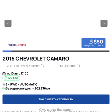
$50
текущая ставка
2015 CHEVROLET CAMARO
2G1FD1E33F9310285
60411986
пн, 10 авг, 17:00
12ч 42с
6 • RWD • AUTOMATIC
Заводится и едет • 202 236 км
Рассчитать стоимость
Смотреть больше