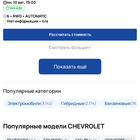
пн, 10 авг, 19:00
14ч 42с
6 • RWD • AUTOMATIC
Нет информации • n/a
Рассчитать стоимость
Смотреть больше
Показать ещё
Популярные категории
Электромобили
Гибридные
Бензиновые
(3,142)
(2,174)
(36,5
Популярные модели CHEVROLET