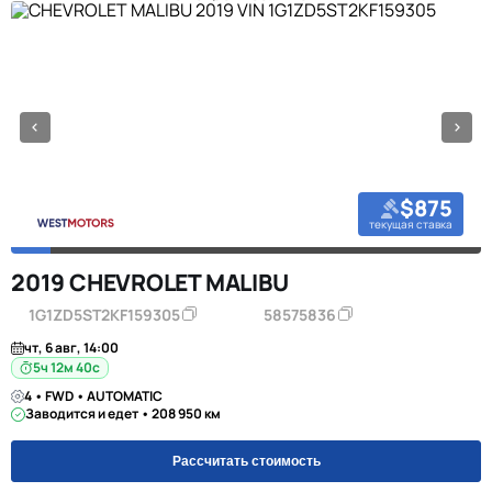
$875
текущая ставка
2019 CHEVROLET MALIBU
1G1ZD5ST2KF159305
58575836
чт, 6 авг, 14:00
5ч 12м 39с
4 • FWD • AUTOMATIC
Заводится и едет • 208 950 км
Рассчитать стоимость