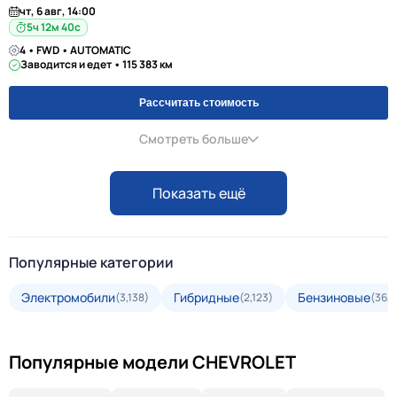
чт, 6 авг, 14:00
5ч 12м 39с
4 • FWD • AUTOMATIC
Заводится и едет • 115 383 км
Рассчитать стоимость
Смотреть больше
Показать ещё
Популярные категории
Электромобили
Гибридные
Бензиновые
(3,138)
(2,123)
(36,3
Популярные модели CHEVROLET