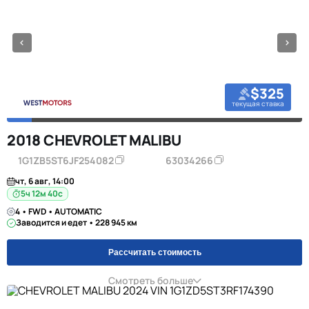
$325
текущая ставка
2018 CHEVROLET MALIBU
1G1ZB5ST6JF254082
63034266
чт, 6 авг, 14:00
5ч 12м 39с
4 • FWD • AUTOMATIC
Заводится и едет • 228 945 км
Рассчитать стоимость
Смотреть больше