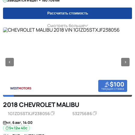
Заводится и едет • 180 706 км
Рассчитать стоимость
Смотреть больше
$100
текущая ставка
2018 CHEVROLET MALIBU
1G1ZD5STXJF238056
53275686
чт, 6 авг, 14:00
5ч 12м 39с