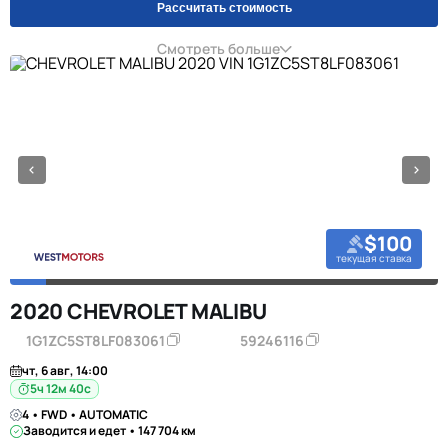
Рассчитать стоимость
Смотреть больше
$100
текущая ставка
2020 CHEVROLET MALIBU
1G1ZC5ST8LF083061
59246116
чт, 6 авг, 14:00
5ч 12м 39с
4 • FWD • AUTOMATIC
Заводится и едет • 147 704 км