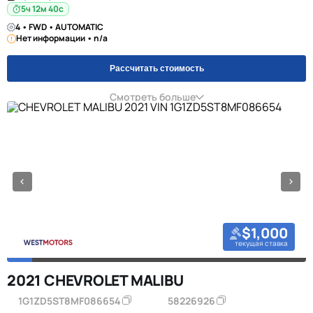
5ч 12м 39с
4 • FWD • AUTOMATIC
Нет информации • n/a
Рассчитать стоимость
Смотреть больше
$1,000
текущая ставка
2021 CHEVROLET MALIBU
1G1ZD5ST8MF086654
58226926