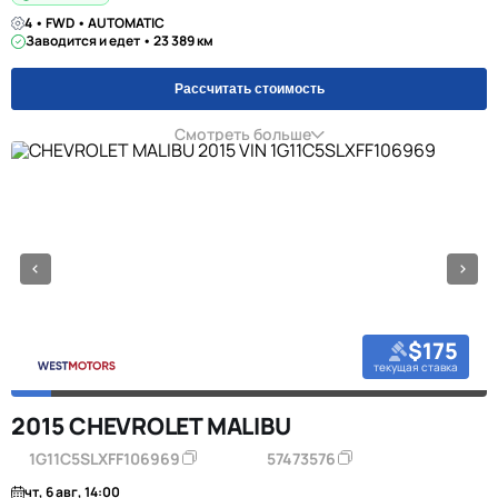
4 • FWD • AUTOMATIC
Заводится и едет • 23 389 км
Рассчитать стоимость
Смотреть больше
$175
текущая ставка
2015 CHEVROLET MALIBU
1G11C5SLXFF106969
57473576
чт, 6 авг, 14:00