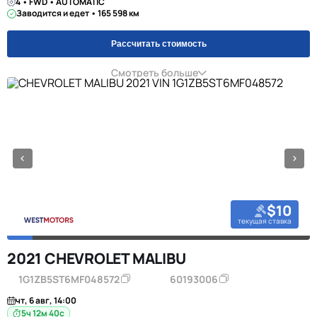
4 • FWD • AUTOMATIC
Заводится и едет • 165 598 км
Рассчитать стоимость
Смотреть больше
$10
текущая ставка
2021 CHEVROLET MALIBU
1G1ZB5ST6MF048572
60193006
чт, 6 авг, 14:00
5ч 12м 39с