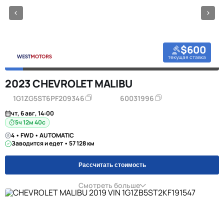
$600
текущая ставка
2023 CHEVROLET MALIBU
1G1ZG5ST6PF209346
60031996
чт, 6 авг, 14:00
5ч 12м 39с
4 • FWD • AUTOMATIC
Заводится и едет • 57 128 км
Рассчитать стоимость
Смотреть больше