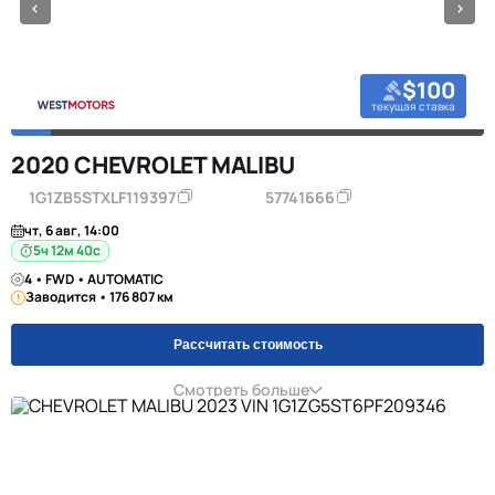
$100
текущая ставка
2020 CHEVROLET MALIBU
1G1ZB5STXLF119397
57741666
чт, 6 авг, 14:00
5ч 12м 39с
4 • FWD • AUTOMATIC
Заводится • 176 807 км
Рассчитать стоимость
Смотреть больше