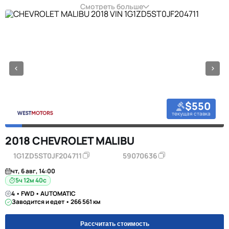
Смотреть больше
$550
текущая ставка
2018 CHEVROLET MALIBU
1G1ZD5ST0JF204711
59070636
чт, 6 авг, 14:00
5ч 12м 39с
4 • FWD • AUTOMATIC
Заводится и едет • 266 561 км
Рассчитать стоимость