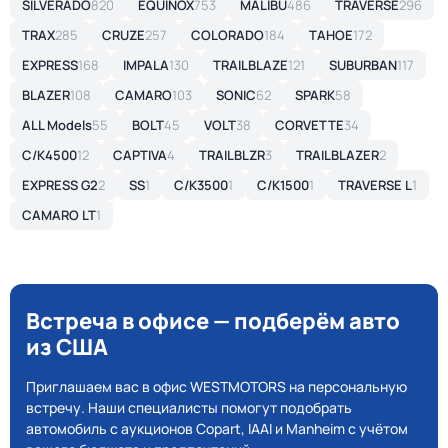
SILVERADO
820
EQUINOX
753
MALIBU
486
TRAVERSE
296
TRAX
285
CRUZE
257
COLORADO
184
TAHOE
172
EXPRESS
168
IMPALA
130
TRAILBLAZE
121
SUBURBAN
117
BLAZER
108
CAMARO
103
SONIC
62
SPARK
58
ALL Models
55
BOLT
45
VOLT
38
CORVETTE
34
C/K4500
12
CAPTIVA
4
TRAILBLZR
3
TRAILBLAZER
2
EXPRESS G2
2
SS
1
C/K3500
1
C/K1500
1
TRAVERSE L
1
CAMARO LT
1
Встреча в офисе — подберём авто
из США
Приглашаем вас в офис WESTMOTORS на персональную
встречу. Наши специалисты помогут подобрать
автомобиль с аукционов Copart, IAAI и Manheim с учётом