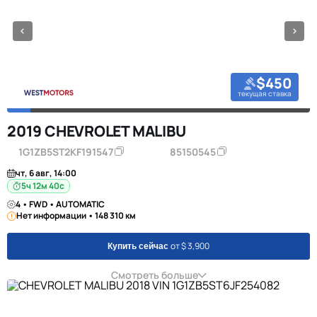
$450
текущая ставка
2019 CHEVROLET MALIBU
1G1ZB5ST2KF191547
85150545
чт, 6 авг, 14:00
5ч 12м 39с
4 • FWD • AUTOMATIC
Нет информации • 148 310 км
от $ 3,900
Купить сейчас
Смотреть больше