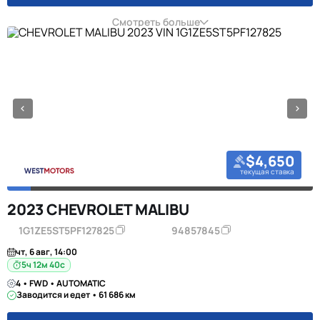
Смотреть больше
$4,650
текущая ставка
2023 CHEVROLET MALIBU
1G1ZE5ST5PF127825
94857845
чт, 6 авг, 14:00
5ч 12м 39с
4 • FWD • AUTOMATIC
Заводится и едет • 61 686 км