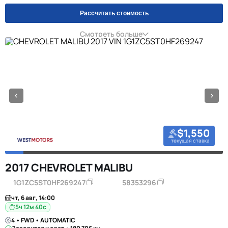
Рассчитать стоимость
Смотреть больше
$1,550
текущая ставка
2017 CHEVROLET MALIBU
1G1ZC5ST0HF269247
58353296
чт, 6 авг, 14:00
5ч 12м 39с
4 • FWD • AUTOMATIC