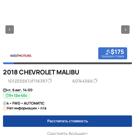
$175
текущая ставка
2018 CHEVROLET MALIBU
1G1ZE5SX7JF116397
60744566
чт, 6 авг, 14:00
5ч 12м 39с
4 • FWD • AUTOMATIC
Нет информации • n/a
Рассчитать стоимость
Смотреть больше