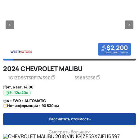
$2,200
текущая ставка
2024 CHEVROLET MALIBU
1G1ZD5ST3RF174390
59885256
чт, 6 авг, 14:00
5ч 12м 39с
4 • FWD • AUTOMATIC
Нет информации • 90 530 км
Рассчитать стоимость
Смотреть больше