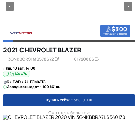
$300
текущая ставка
2021 CHEVROLET BLAZER
3GNKBCRS1MS578672
61720866
пн, 10 авг, 14:00
2д 14ч 47м
6 • FWD • AUTOMATIC
Заводится и едет • 100 861 км
от $ 10,000
Купить сейчас
Смотреть больше