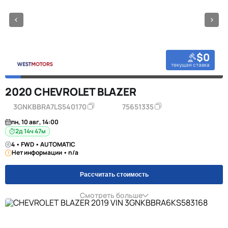
$0
текущая ставка
2020 CHEVROLET BLAZER
3GNKBBRA7LS540170
75651335
пн, 10 авг, 14:00
2д 14ч 47м
4 • FWD • AUTOMATIC
Нет информации • n/a
Рассчитать стоимость
Смотреть больше