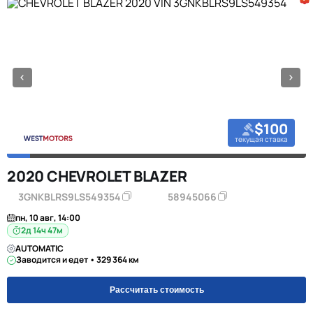
$100
текущая ставка
2020 CHEVROLET BLAZER
3GNKBLRS9LS549354
58945066
пн, 10 авг, 14:00
2д 14ч 47м
AUTOMATIC
Заводится и едет • 329 364 км
Рассчитать стоимость