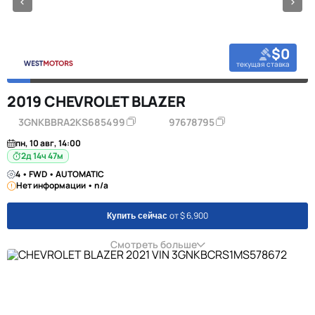
$0
текущая ставка
2019 CHEVROLET BLAZER
3GNKBBRA2KS685499
97678795
пн, 10 авг, 14:00
2д 14ч 47м
4 • FWD • AUTOMATIC
Нет информации • n/a
от $ 6,900
Купить сейчас
Смотреть больше