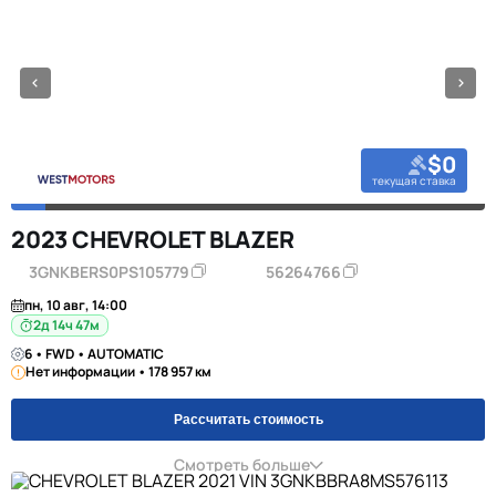
$0
текущая ставка
2023 CHEVROLET BLAZER
3GNKBERS0PS105779
56264766
пн, 10 авг, 14:00
2д 14ч 47м
6 • FWD • AUTOMATIC
Нет информации • 178 957 км
Рассчитать стоимость
Смотреть больше