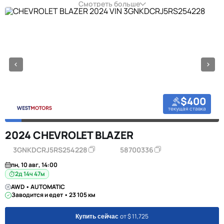
Смотреть больше
$400
текущая ставка
2024 CHEVROLET BLAZER
3GNKDCRJ5RS254228
58700336
пн, 10 авг, 14:00
2д 14ч 47м
AWD • AUTOMATIC
Заводится и едет • 23 105 км
от $ 11,725
Купить сейчас