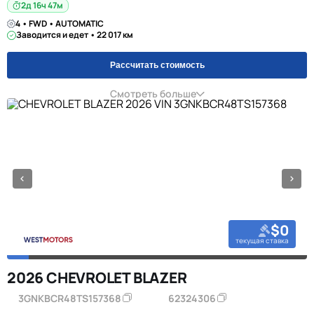
2д 16ч 47м
4 • FWD • AUTOMATIC
Заводится и едет • 22 017 км
Рассчитать стоимость
Смотреть больше
$0
текущая ставка
2026 CHEVROLET BLAZER
3GNKBCR48TS157368
62324306