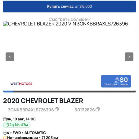
от $ 5,000
Купить сейчас
Смотреть больше
$0
текущая ставка
2020 CHEVROLET BLAZER
3GNKBBRAXLS726396
60132826
пн, 10 авг, 14:00
2д 14ч 47м
4 • FWD • AUTOMATIC
Нет информации • 77 203 км