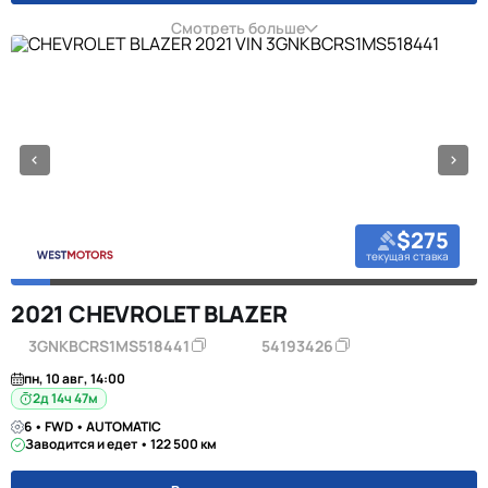
Смотреть больше
$275
текущая ставка
2021 CHEVROLET BLAZER
3GNKBCRS1MS518441
54193426
пн, 10 авг, 14:00
2д 14ч 47м
6 • FWD • AUTOMATIC
Заводится и едет • 122 500 км