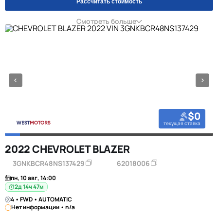
Рассчитать стоимость
Смотреть больше
$0
текущая ставка
2022 CHEVROLET BLAZER
3GNKBCR48NS137429
62018006
пн, 10 авг, 14:00
2д 14ч 47м
4 • FWD • AUTOMATIC
Нет информации • n/a