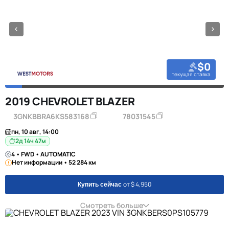
$0
текущая ставка
2019 CHEVROLET BLAZER
3GNKBBRA6KS583168
78031545
пн, 10 авг, 14:00
2д 14ч 47м
4 • FWD • AUTOMATIC
Нет информации • 52 284 км
от $ 4,950
Купить сейчас
Смотреть больше