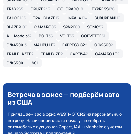
SILVERADO
832
EQUINOX
706
MALIBU
472
TRAVERSE
291
TRAX
265
CRUZE
245
COLORADO
181
EXPRESS
176
TAHOE
143
TRAILBLAZE
131
IMPALA
124
SUBURBAN
116
BLAZER
100
CAMARO
83
SPARK
60
SONIC
57
ALL Models
37
BOLT
35
VOLT
33
CORVETTE
31
C/K4500
13
MALIBU LT
3
EXPRESS G2
2
C/K2500
2
TRAILBLAZER
2
TRAILBLZR
2
CAPTIVA
2
CAMARO LT
2
C/K6500
1
SS
1
Встреча в офисе — подберём авто
из США
Приглашаем вас в офис WESTMOTORS на персональную
встречу. Наши специалисты помогут подобрать
автомобиль с аукционов Copart, IAAI и Manheim с учётом
вашего бюджета и предпочтений.