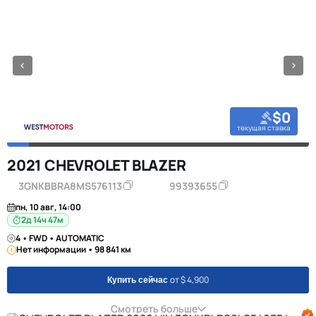
$0
текущая ставка
2021 CHEVROLET BLAZER
3GNKBBRA8MS576113
99393655
пн, 10 авг, 14:00
2д 14ч 47м
4 • FWD • AUTOMATIC
Нет информации • 98 841 км
от $ 4,900
Купить сейчас
Смотреть больше