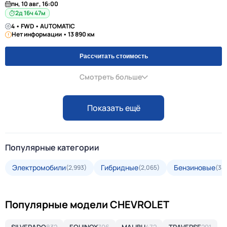
пн, 10 авг, 16:00
2д 16ч 47м
4 • FWD • AUTOMATIC
Нет информации • 13 890 км
Рассчитать стоимость
Смотреть больше
Показать ещё
Популярные категории
Электромобили
Гибридные
Бензиновые
(2,993)
(2,065)
(34
Популярные модели CHEVROLET