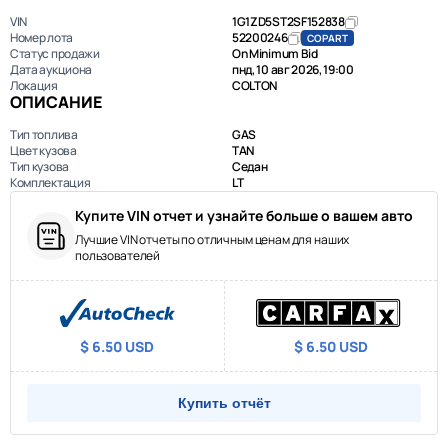
VIN
1G1ZD5ST2SF152838
Номер лота
52200246
COPART
Статус продажи
On Minimum Bid
Дата аукциона
пнд, 10 авг 2026, 19:00
Локация
COLTON
ОПИСАНИЕ
Тип топлива
GAS
Цвет кузова
TAN
Тип кузова
Седан
Комплектация
LT
Купите VIN отчет и узнайте больше о вашем авто
Лучшие VIN отчеты по отличным ценам для наших
пользователей
$ 6.50 USD
$ 6.50 USD
Купить отчёт