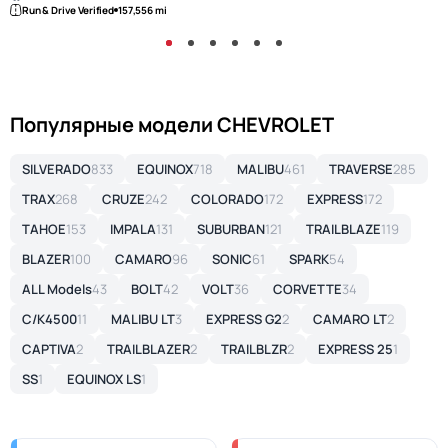
Run & Drive Verified
157,556 mi
Популярные модели CHEVROLET
SILVERADO
833
EQUINOX
718
MALIBU
461
TRAVERSE
285
TRAX
268
CRUZE
242
COLORADO
172
EXPRESS
172
TAHOE
153
IMPALA
131
SUBURBAN
121
TRAILBLAZE
119
BLAZER
100
CAMARO
96
SONIC
61
SPARK
54
ALL Models
43
BOLT
42
VOLT
36
CORVETTE
34
C/K4500
11
MALIBU LT
3
EXPRESS G2
2
CAMARO LT
2
CAPTIVA
2
TRAILBLAZER
2
TRAILBLZR
2
EXPRESS 25
1
SS
1
EQUINOX LS
1