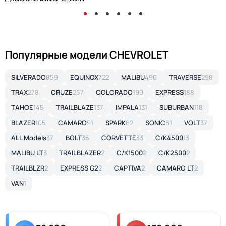
Популярные модели CHEVROLET
SILVERADO
859
EQUINOX
722
MALIBU
496
TRAVERSE
298
TRAX
278
CRUZE
257
COLORADO
190
EXPRESS
188
TAHOE
145
TRAILBLAZE
137
IMPALA
131
SUBURBAN
118
BLAZER
105
CAMARO
91
SPARK
62
SONIC
61
VOLT
37
ALL Models
37
BOLT
35
CORVETTE
33
C/K4500
13
MALIBU LT
3
TRAILBLAZER
2
C/K1500
2
C/K2500
2
TRAILBLZR
2
EXPRESS G2
2
CAPTIVA
2
CAMARO LT
2
VAN
1