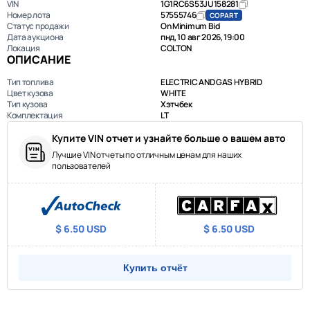
VIN
1G1RC6S53JU158281
Номер лота
57555746
COPART
Статус продажи
On Minimum Bid
Дата аукциона
пнд, 10 авг 2026, 19:00
Локация
COLTON
ОПИСАНИЕ
Тип топлива
ELECTRIC AND GAS HYBRID
Цвет кузова
WHITE
Тип кузова
Хэтчбек
Комплектация
LT
Купите VIN отчет и узнайте больше о вашем авто
Лучшие VIN отчеты по отличным ценам для наших
пользователей
$ 6.50 USD
$ 6.50 USD
Купить отчёт