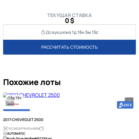
ТЕКУЩАЯ СТАВКА
0 $
До аукциона
1д 16ч 5м 14с
РАССЧИТАТЬ СТОИМОСТЬ
Похожие лоты
3д 13ч
225 $
2017 CHEVROLET 2500
1GCWGAFF8H1348898
AUTOMATIC
Run & Drive Verified
157,556 mi