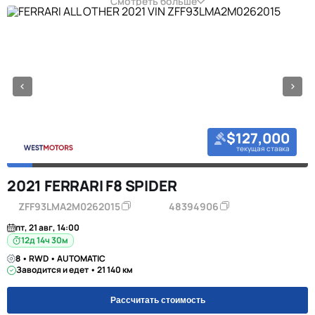
Смотреть больше
$127,000
текущая ставка
2021 FERRARI F8 SPIDER
ZFF93LMA2M0262015
48394906
пт, 21 авг, 14:00
12д 14ч 30м
8 • RWD • AUTOMATIC
Заводится и едет • 21 140 км
Рассчитать стоимость