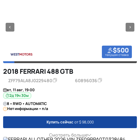
$500
текущая ставка
2018 FERRARI 488 GTB
ZFF79ALA8J0229480
60896036
вт, 11 авг, 19:00
2д 19ч 30м
8 • RWD • AUTOMATIC
Нет информации • n/a
от $ 98,000
Купить сейчас
Смотреть больше