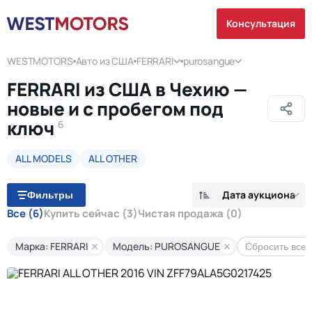
Консультация
WESTMOTORS
Авто из США
FERRARI
purosangue
FERRARI из США в Чехию —
новые и с пробегом под
ключ
6
ALL MODELS
ALL OTHER
Дата аукциона
Фильтры
Все
(6)
Купить сейчас
(3)
Чистая продажа
(0)
Марка: FERRARI
Модель: PUROSANGUE
Сбросить все