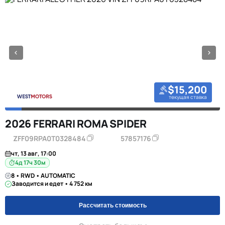
$15,200
текущая ставка
2026 FERRARI ROMA SPIDER
ZFF09RPA0T0328484
57857176
чт, 13 авг, 17:00
4д 17ч 30м
8 • RWD • AUTOMATIC
Заводится и едет • 4 752 км
Рассчитать стоимость