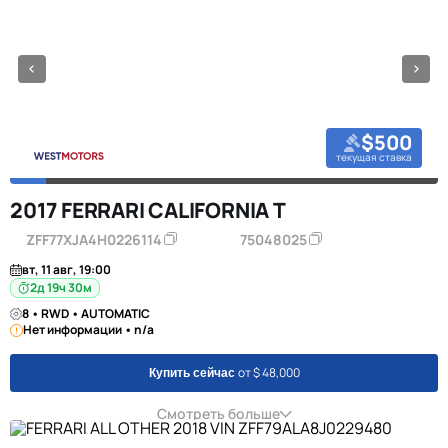
$500
текущая ставка
2017 FERRARI CALIFORNIA T
ZFF77XJA4H0226114
75048025
вт, 11 авг, 19:00
2д 19ч 30м
8 • RWD • AUTOMATIC
Нет информации • n/a
от $ 48,000
Купить сейчас
Смотреть больше