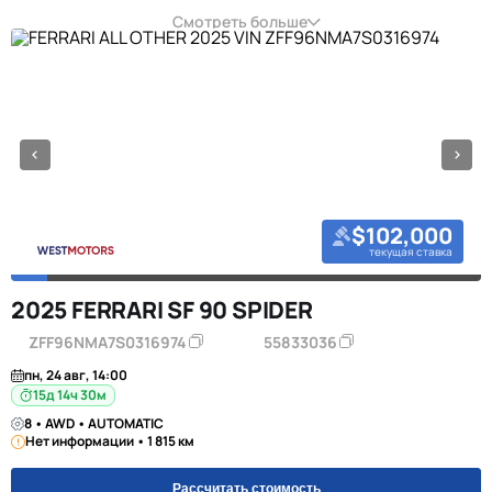
Смотреть больше
$102,000
текущая ставка
2025 FERRARI SF 90 SPIDER
ZFF96NMA7S0316974
55833036
пн, 24 авг, 14:00
15д 14ч 30м
8 • AWD • AUTOMATIC
Нет информации • 1 815 км
Рассчитать стоимость