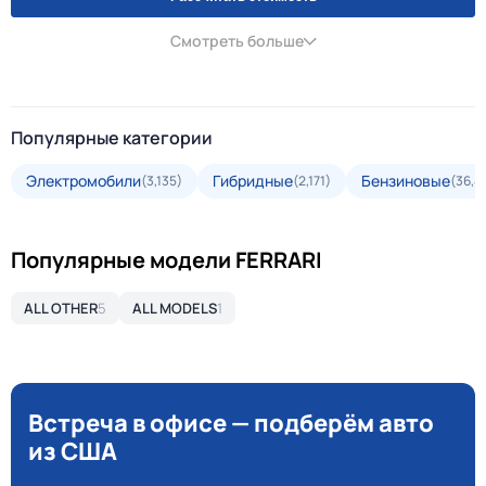
Смотреть больше
Популярные категории
Электромобили
Гибридные
Бензиновые
(3,135)
(2,171)
(36,4
Популярные модели FERRARI
ALL OTHER
5
ALL MODELS
1
Встреча в офисе — подберём авто
из США