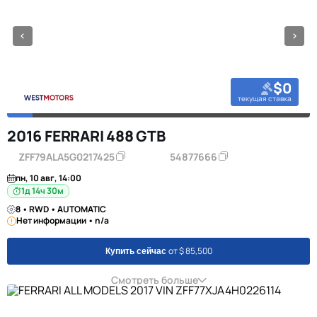
$0
текущая ставка
2016 FERRARI 488 GTB
ZFF79ALA5G0217425
54877666
пн, 10 авг, 14:00
1д 14ч 30м
8 • RWD • AUTOMATIC
Нет информации • n/a
от $ 85,500
Купить сейчас
Смотреть больше