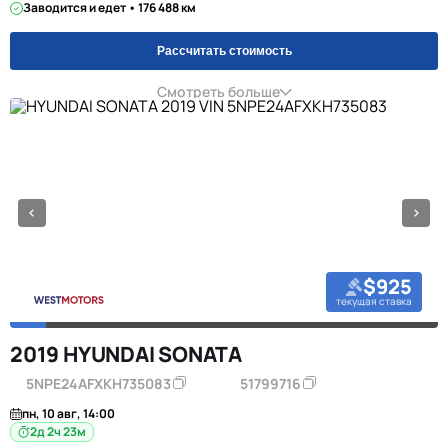
Заводится и едет • 176 488 км
Рассчитать стоимость
Смотреть больше
$925
текущая ставка
2019 HYUNDAI SONATA
5NPE24AFXKH735083
51799716
пн, 10 авг, 14:00
2д 2ч 23м