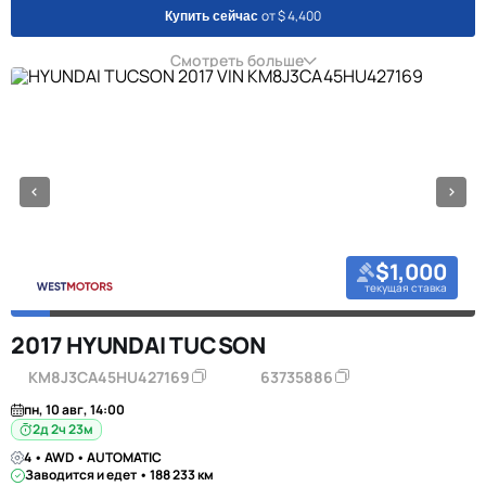
от $ 4,400
Купить сейчас
Смотреть больше
$1,000
текущая ставка
2017 HYUNDAI TUCSON
KM8J3CA45HU427169
63735886
пн, 10 авг, 14:00
2д 2ч 23м
4 • AWD • AUTOMATIC
Заводится и едет • 188 233 км