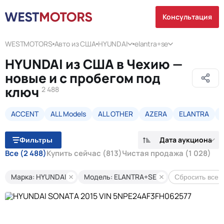
Консультация
WESTMOTORS
Авто из США
HYUNDAI
elantra+se
HYUNDAI из США в Чехию —
новые и с пробегом под
ключ
2 488
ACCENT
ALL Models
ALL OTHER
AZERA
ELANTRA
Дата аукциона
Фильтры
Все
(2 488)
Купить сейчас
(813)
Чистая продажа
(1 028)
Марка: HYUNDAI
Модель: ELANTRA+SE
Сбросить все