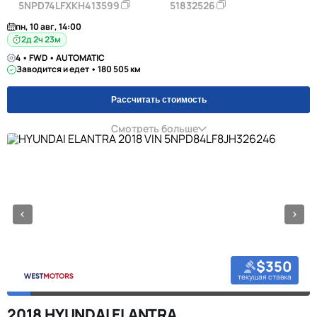
5NPD74LFXKH413599
51832526
пн, 10 авг, 14:00
2д 2ч 23м
4 • FWD • AUTOMATIC
Заводится и едет • 180 505 км
Рассчитать стоимость
Смотреть больше
$350
текущая ставка
2018 HYUNDAI ELANTRA