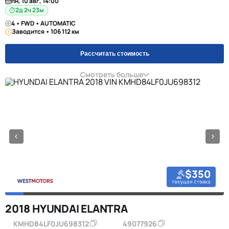
пн, 10 авг, 14:00
2д 2ч 23м
4 • FWD • AUTOMATIC
Заводится • 106 112 км
Рассчитать стоимость
Смотреть больше
$350
текущая ставка
2018 HYUNDAI ELANTRA
KMHD84LF0JU698312
49077926