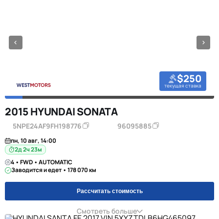
$250
текущая ставка
2015 HYUNDAI SONATA
5NPE24AF9FH198776
96095885
пн, 10 авг, 14:00
2д 2ч 23м
4 • FWD • AUTOMATIC
Заводится и едет • 178 070 км
Рассчитать стоимость
Смотреть больше