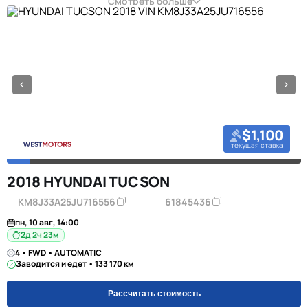
Смотреть больше
$1,100
текущая ставка
2018 HYUNDAI TUCSON
KM8J33A25JU716556
61845436
пн, 10 авг, 14:00
2д 2ч 23м
4 • FWD • AUTOMATIC
Заводится и едет • 133 170 км
Рассчитать стоимость