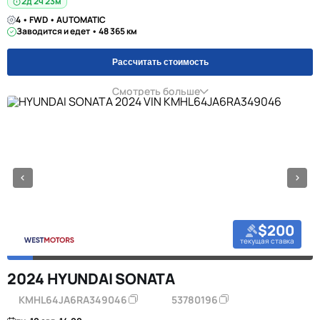
2д 2ч 23м
4 • FWD • AUTOMATIC
Заводится и едет • 48 365 км
Рассчитать стоимость
Смотреть больше
$200
текущая ставка
2024 HYUNDAI SONATA
KMHL64JA6RA349046
53780196