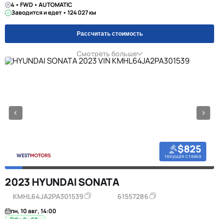
4 • FWD • AUTOMATIC
Заводится и едет • 124 027 км
Рассчитать стоимость
Смотреть больше
$825
текущая ставка
2023 HYUNDAI SONATA
KMHL64JA2PA301539
61557286
пн, 10 авг, 14:00