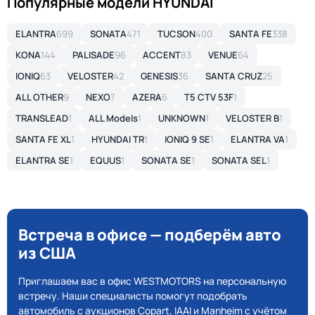
Популярные модели HYUNDAI
ELANTRA
699
SONATA
471
TUCSON
400
SANTA FE
338
KONA
144
PALISADE
96
ACCENT
83
VENUE
64
IONIQ
63
VELOSTER
42
GENESIS
36
SANTA CRUZ
25
ALL OTHER
9
NEXO
7
AZERA
6
T5 CTV 53F
1
TRANSLEAD
1
ALL Models
1
UNKNOWN
1
VELOSTER B
1
SANTA FE XL
1
HYUNDAI TR
1
IONIQ 9 SE
1
ELANTRA VA
1
ELANTRA SE
1
EQUUS
1
SONATA SE
1
SONATA SEL
1
Встреча в офисе — подберём авто
из США
Приглашаем вас в офис WESTMOTORS на персональную
встречу. Наши специалисты помогут подобрать
автомобиль с аукционов Copart, IAAI и Manheim с учётом