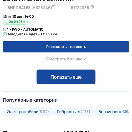
5NPD84LF8JH326246
61122036
пн, 10 авг, 14:00
2д 2ч 23м
4 • FWD • AUTOMATIC
Заводится и едет • 131 697 км
Рассчитать стоимость
Смотреть больше
Показать ещё
Популярные категории
Электромобили
Гибридные
Бензиновые
(3,114)
(2,153)
(36,2