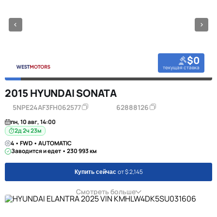
$0
текущая ставка
2015 HYUNDAI SONATA
5NPE24AF3FH062577
62888126
пн, 10 авг, 14:00
2д 2ч 23м
4 • FWD • AUTOMATIC
Заводится и едет • 230 993 км
от $ 2,145
Купить сейчас
Смотреть больше