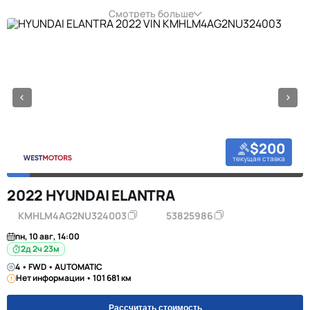
Смотреть больше
$200
текущая ставка
2022 HYUNDAI ELANTRA
KMHLM4AG2NU324003
53825986
пн, 10 авг, 14:00
2д 2ч 23м
4 • FWD • AUTOMATIC
Нет информации • 101 681 км
Рассчитать стоимость