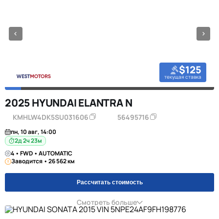
$125
текущая ставка
2025 HYUNDAI ELANTRA N
KMHLW4DK5SU031606
56495716
пн, 10 авг, 14:00
2д 2ч 23м
4 • FWD • AUTOMATIC
Заводится • 26 562 км
Рассчитать стоимость
Смотреть больше