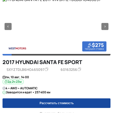
$275
текущая ставка
2017 HYUNDAI SANTA FE SPORT
5XYZTDLB6HG465097
60163256
пн, 10 авг, 14:00
2д 2ч 23м
4 • AWD • AUTOMATIC
Заводится и едет • 237 400 км
Рассчитать стоимость