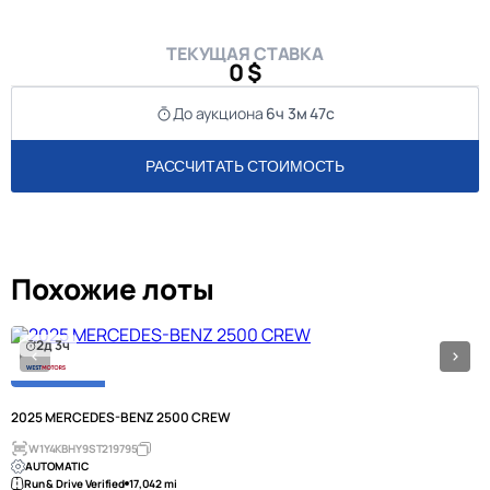
ТЕКУЩАЯ СТАВКА
0 $
До аукциона
6ч 3м 47с
РАССЧИТАТЬ СТОИМОСТЬ
Похожие лоты
2д 3ч
2025 MERCEDES-BENZ 2500 CREW
W1Y4KBHY9ST219795
AUTOMATIC
Run & Drive Verified
17,042 mi