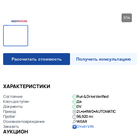
1/14
Рассчитать стоимость
Получить консультацию
ХАРАКТЕРИСТИКИ
Состояние
Run & Drive Verified
Ключ доступен
Да
Документы
DV
Привод
2 L
4
RWD
AUTOMATIC
Пробег
96,920 mi
Основное повреждение
WEAR
Заказать
Отчёт VIN
АУКЦИОН