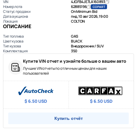
VIN
4JGFB4JE7LA160893
Номер лота
62885196
COPART
Статус продажи
On Minimum Bid
Дата аукциона
пнд, 10 авг 2026, 19:00
Локация
COLTON
ОПИСАНИЕ
Тип топлива
GAS
Цвет кузова
BLACK
Тип кузова
Внедорожник / SUV
Комплектация
350
Купите VIN отчет и узнайте больше о вашем авто
Лучшие VIN отчеты по отличным ценам для наших
пользователей
$ 6.50 USD
$ 6.50 USD
Купить отчёт