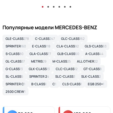
Популярные модели MERCEDES-BENZ
GLE-CLASS
278
C-CLASS
247
GLC-CLASS
162
SPRINTER
160
E-CLASS
118
CLA-CLASS
92
GLS-CLASS
83
S-CLASS
80
GLA-CLASS
77
GLB-CLASS
50
A-CLASS
44
GL-CLASS
37
METRIS
29
M-CLASS
25
ALL OTHER
22
G-CLASS
13
GLK-CLASS
13
CLC-CLASS
12
GT-CLASS
8
SL-CLASS
5
SPRINTER 2
4
SLC-CLASS
3
SLK-CLASS
2
SPRINTER C
1
B-CLASS
1
C
1
CLS-CLASS
1
EQB 250+
1
2500 CREW
1