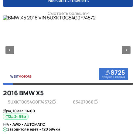
Рассчитать стоимость
Смотреть больше
$725
текущая ставка
2016 BMW X5
5UXKT0C54G0F74572
63427066
пн, 10 авг, 14:00
2д 2ч 58м
4 • AWD • AUTOMATIC
Заводится и едет • 120 694 км