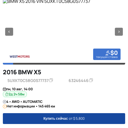
$0
текущая ставка
2016 BMW X5
5UXKT0C58G0S77737
63246446
пн, 10 авг, 14:00
2д 2ч 58м
4 • AWD • AUTOMATIC
Нет информации • 145 465 км
от $ 5,800
Купить сейчас