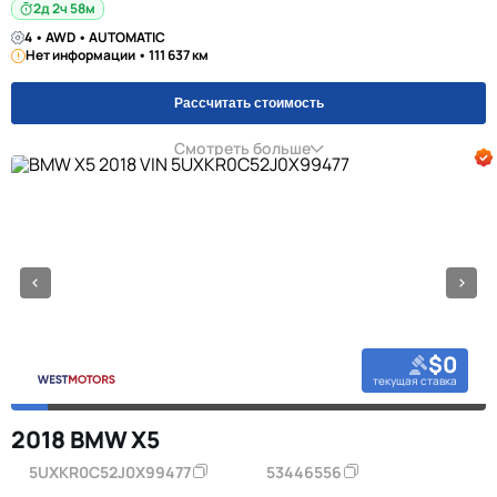
2д 2ч 58м
4 • AWD • AUTOMATIC
Нет информации • 111 637 км
Рассчитать стоимость
Смотреть больше
$0
текущая ставка
2018 BMW X5
5UXKR0C52J0X99477
53446556