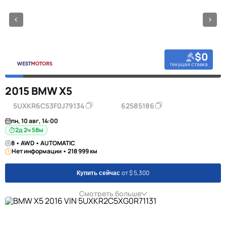
$0
текущая ставка
2015 BMW X5
5UXKR6C53F0J79134
62585186
пн, 10 авг, 14:00
2д 2ч 58м
8 • AWD • AUTOMATIC
Нет информации • 218 999 км
от $ 5,300
Купить сейчас
Смотреть больше