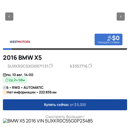
$0
текущая ставка
2016 BMW X5
5UXKR2C5XG0R71131
63357716
пн, 10 авг, 14:00
2д 2ч 58м
6 • RWD • AUTOMATIC
Нет информации • 222 836 км
от $ 5,000
Купить сейчас
Смотреть больше