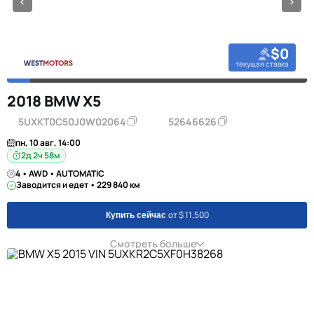
$0
текущая ставка
2018 BMW X5
5UXKT0C50J0W02064
52646626
пн, 10 авг, 14:00
2д 2ч 58м
4 • AWD • AUTOMATIC
Заводится и едет • 229 840 км
от $ 11,500
Купить сейчас
Смотреть больше