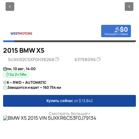
$0
текущая ставка
2015 BMW X5
5UXKR2C5XF0H38268
63798096
пн, 10 авг, 14:00
2д 2ч 58м
6 • RWD • AUTOMATIC
Заводится и едет • 160 754 км
от $ 13,842
Купить сейчас
Смотреть больше