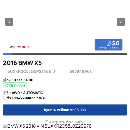
$0
текущая ставка
2016 BMW X5
5UXKR0C55G0P23485
59794896
пн, 10 авг, 14:00
2д 2ч 58м
6 • AWD • AUTOMATIC
Нет информации • n/a
от $ 5,000
Купить сейчас
Смотреть больше