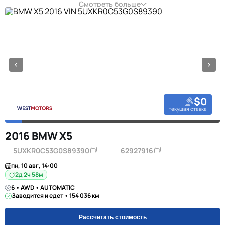
Смотреть больше
$0
текущая ставка
2016 BMW X5
5UXKR0C53G0S89390
62927916
пн, 10 авг, 14:00
2д 2ч 58м
6 • AWD • AUTOMATIC
Заводится и едет • 154 036 км
Рассчитать стоимость