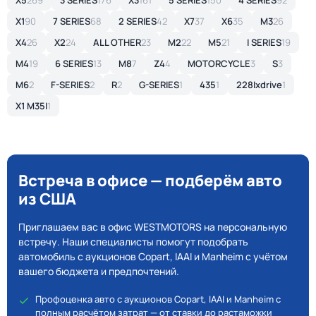
X5
269
3 SERIES
176
X3
161
5 SERIES
150
4 SERIES
92
X1
90
7 SERIES
68
2 SERIES
42
X7
37
X6
35
M3
26
X4
26
X2
24
ALL OTHER
23
M2
22
M5
21
I SERIES
19
M4
19
6 SERIES
13
M8
7
Z4
4
MOTORCYCLE
3
S
3
M6
2
F-SERIES
2
R
2
G-SERIES
1
435
1
228Ixdrive
1
X1 M35I
1
Встреча в офисе — подберём авто
из США
Приглашаем вас в офис WESTMOTORS на персональную
встречу. Наши специалисты помогут подобрать
автомобиль с аукционов Copart, IAAI и Manheim с учётом
вашего бюджета и предпочтений.
Профоценка авто с аукционов Copart, IAAI и Manheim с
полным расчётом затрат — от ставки до растаможки