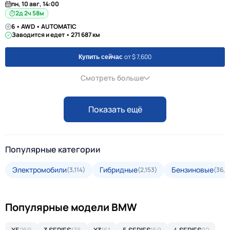
пн, 10 авг, 14:00
2д 2ч 58м
6 • AWD • AUTOMATIC
Заводится и едет • 271 687 км
от $ 7,600
Купить сейчас
Смотреть больше
Показать ещё
Популярные категории
Электромобили
Гибридные
Бензиновые
(3,114)
(2,153)
(36,2
Популярные модели BMW