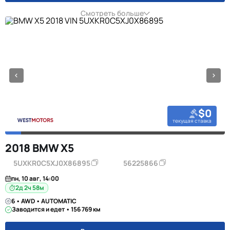
Смотреть больше
$0
текущая ставка
2018 BMW X5
5UXKR0C5XJ0X86895
56225866
пн, 10 авг, 14:00
2д 2ч 58м
6 • AWD • AUTOMATIC
Заводится и едет • 156 769 км