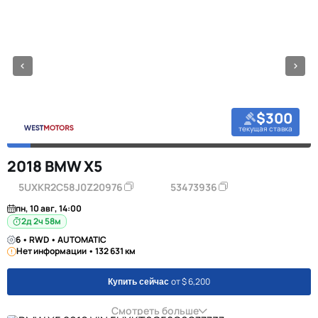
$300
текущая ставка
2018 BMW X5
5UXKR2C58J0Z20976
53473936
пн, 10 авг, 14:00
2д 2ч 58м
6 • RWD • AUTOMATIC
Нет информации • 132 631 км
от $ 6,200
Купить сейчас
Смотреть больше