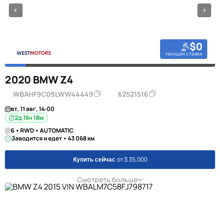
$0
текущая ставка
2020 BMW Z4
WBAHF9C09LWW44449
62521516
вт, 11 авг, 14:00
2д 16ч 18м
6 • RWD • AUTOMATIC
Заводится и едет • 43 068 км
от $ 35,000
Купить сейчас
Смотреть больше