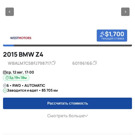
$1,700
текущая ставка
2015 BMW Z4
WBALM7C58FJ798717
60196166
ср, 12 авг, 17:00
3д 19ч 18м
6 • RWD • AUTOMATIC
Заводится и едет • 85 705 км
Рассчитать стоимость
Смотреть больше