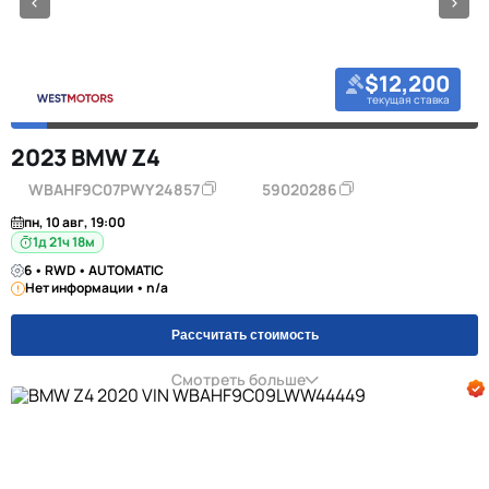
$12,200
текущая ставка
2023 BMW Z4
WBAHF9C07PWY24857
59020286
пн, 10 авг, 19:00
1д 21ч 18м
6 • RWD • AUTOMATIC
Нет информации • n/a
Рассчитать стоимость
Смотреть больше