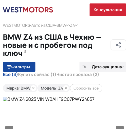
Консультация
WESTMOTORS
Авто из США
BMW
Z4
BMW Z4 из США в Чехию —
новые и с пробегом под
ключ
3
Дата аукциона
Фильтры
Все
(3)
Купить сейчас
(1)
Чистая продажа
(2)
Марка: BMW
Модель: Z4
Сбросить все