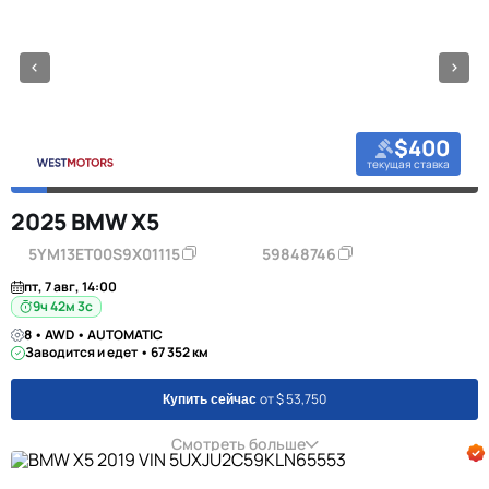
$400
текущая ставка
2025 BMW X5
5YM13ET00S9X01115
59848746
пт, 7 авг, 14:00
9ч 42м 2с
8 • AWD • AUTOMATIC
Заводится и едет • 67 352 км
от $ 53,750
Купить сейчас
Смотреть больше