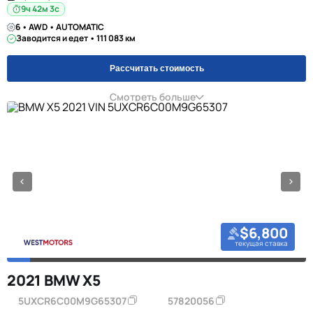
9ч 42м 2с
6 • AWD • AUTOMATIC
Заводится и едет • 111 083 км
Рассчитать стоимость
Смотреть больше
$6,800
текущая ставка
2021 BMW X5
5UXCR6C00M9G65307
57820056