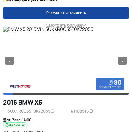
Нет информации • 145 238 км
Рассчитать стоимость
Смотреть больше
$0
текущая ставка
2015 BMW X5
5UXKR0C55F0K72055
61108516
пт, 7 авг, 14:00
9ч 42м 2с