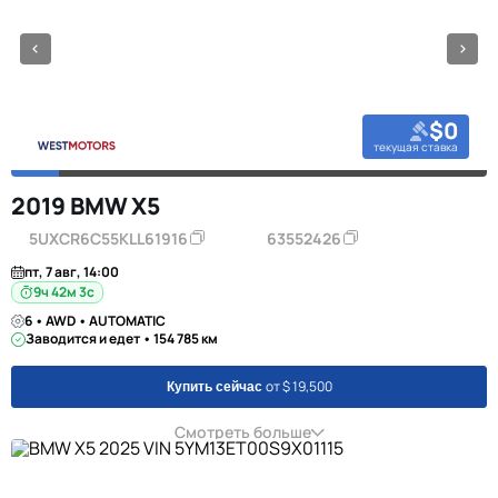
$0
текущая ставка
2019 BMW X5
5UXCR6C55KLL61916
63552426
пт, 7 авг, 14:00
9ч 42м 2с
6 • AWD • AUTOMATIC
Заводится и едет • 154 785 км
от $ 19,500
Купить сейчас
Смотреть больше