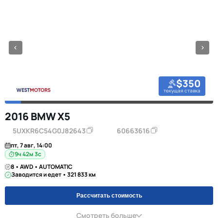
$350
текущая ставка
2016 BMW X5
5UXKR6C54G0J82643
60663616
пт, 7 авг, 14:00
9ч 42м 2с
8 • AWD • AUTOMATIC
Заводится и едет • 321 833 км
Рассчитать стоимость
Смотреть больше