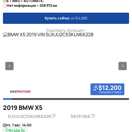
6 • AWD • AUTOMATIC
Нет информации • 258 972 км
от $ 4,000
Купить сейчас
Смотреть больше
$12,200
текущая ставка
2019 BMW X5
5UXJU2C53KLN66228
58391266
пт, 7 авг, 14:00
9ч 42м 2с