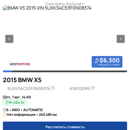
Смотреть больше
$6,300
текущая ставка
2015 BMW X5
5UXKS4C53F0N08374
63802086
пт, 7 авг, 14:00
9ч 42м 2с
6 • AWD • AUTOMATIC
Нет информации • 240 485 км
Рассчитать стоимость