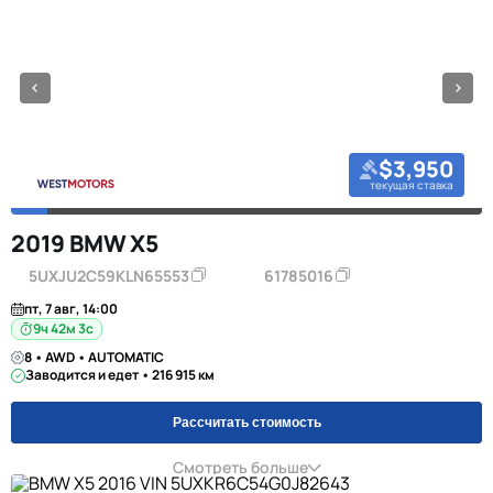
$3,950
текущая ставка
2019 BMW X5
5UXJU2C59KLN65553
61785016
пт, 7 авг, 14:00
9ч 42м 2с
8 • AWD • AUTOMATIC
Заводится и едет • 216 915 км
Рассчитать стоимость
Смотреть больше