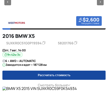
$2,600
текущая ставка
2016 BMW X5
5UXKR0C51G0P19594
58201766
пт, 7 авг, 14:00
9ч 42м 2с
6 • AWD • AUTOMATIC
Заводится и едет • 187 128 км
Рассчитать стоимость
Смотреть больше