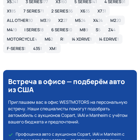
X5
241
3 SERIES
177
X3
160
5 SERIES
141
4 SERIES
91
X1
85
7 SERIES
71
2 SERIES
36
X6
35
X7
31
ALL OTHER
30
M3
29
X2
27
M5
24
X4
24
M2
20
M4
19
I SERIES
18
6 SERIES
10
M8
9
S
5
Z4
4
MOTORCYCLE
4
M6
2
R
1
I4 XDRIVE
1
I4 EDRIVE
1
F-SERIES
1
435
1
XM
1
Встреча в офисе — подберём авто
из США
Приглашаем вас в офис WESTMOTORS на персональную
встречу. Наши специалисты помогут подобрать
автомобиль с аукционов Copart, IAAI и Manheim с учётом
вашего бюджета и предпочтений.
Профоценка авто с аукционов Copart, IAAI и Manheim с