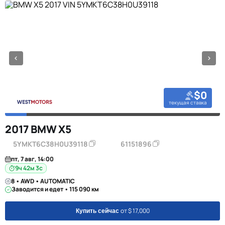
$0
текущая ставка
2017 BMW X5
5YMKT6C38H0U39118
61151896
пт, 7 авг, 14:00
9ч 42м 2с
8 • AWD • AUTOMATIC
Заводится и едет • 115 090 км
от $ 17,000
Купить сейчас