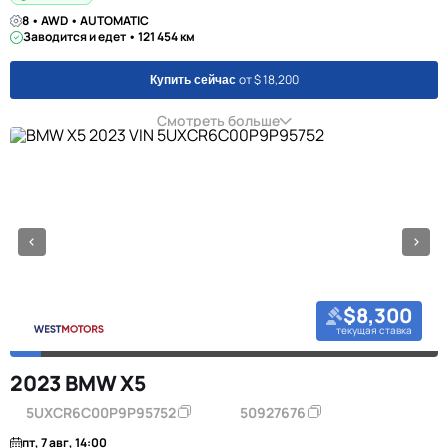
8 • AWD • AUTOMATIC
Заводится и едет • 121 454 км
от $ 18,200
Купить сейчас
Смотреть больше
$8,300
текущая ставка
2023 BMW X5
5UXCR6C00P9P95752
50927676
пт, 7 авг, 14:00