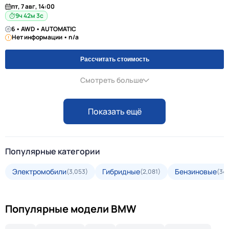
пт, 7 авг, 14:00
9ч 42м 2с
6 • AWD • AUTOMATIC
Нет информации • n/a
Рассчитать стоимость
Смотреть больше
Показать ещё
Популярные категории
Электромобили
Гибридные
Бензиновые
(3,053)
(2,081)
(34,
Популярные модели BMW