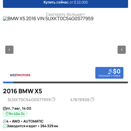
от $ 22,000
Купить сейчас
Смотреть больше
$0
текущая ставка
2016 BMW X5
5UXKT0C54G0S77959
47619906
пт, 7 авг, 14:00
9ч 42м 2с
4 • AWD • AUTOMATIC
Заводится и едет • 264 329 км