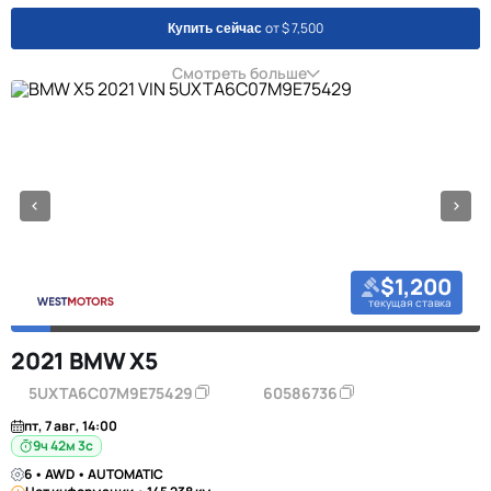
от $ 7,500
Купить сейчас
Смотреть больше
$1,200
текущая ставка
2021 BMW X5
5UXTA6C07M9E75429
60586736
пт, 7 авг, 14:00
9ч 42м 2с
6 • AWD • AUTOMATIC