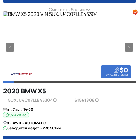
Смотреть больше
$0
текущая ставка
2020 BMW X5
5UXJU4C07LLE45304
61561806
пт, 7 авг, 14:00
9ч 42м 2с
8 • AWD • AUTOMATIC
Заводится и едет • 238 561 км