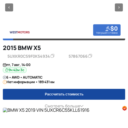
$0
текущая ставка
2015 BMW X5
5UXKR0C59F0K54934
57867066
пт, 7 авг, 14:00
9ч 42м 2с
6 • AWD • AUTOMATIC
Нет информации • 189 431 км
Рассчитать стоимость
Смотреть больше