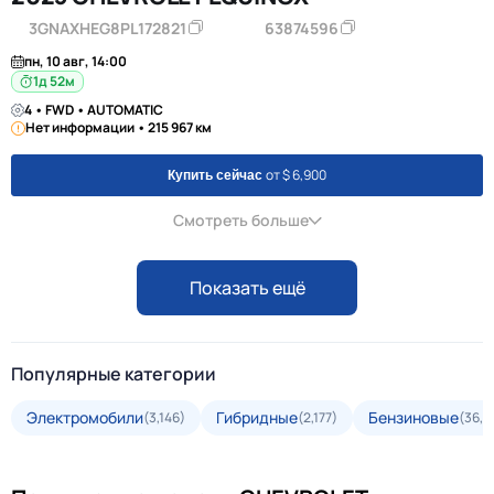
3GNAXHEG8PL172821
63874596
пн, 10 авг, 14:00
1д 52м
4 • FWD • AUTOMATIC
Нет информации • 215 967 км
от $ 6,900
Купить сейчас
Смотреть больше
Показать ещё
Популярные категории
Электромобили
Гибридные
Бензиновые
(3,146)
(2,177)
(36,6