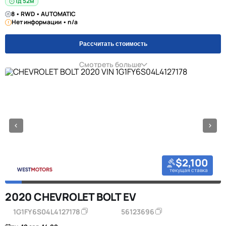
1д 52м
8 • RWD • AUTOMATIC
Нет информации • n/a
Рассчитать стоимость
Смотреть больше
$2,100
текущая ставка
2020 CHEVROLET BOLT EV
1G1FY6S04L4127178
56123696