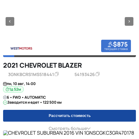
$875
текущая ставка
2021 CHEVROLET BLAZER
3GNKBCRS1MS518441
54193426
пн, 10 авг, 14:00
1д 52м
6 • FWD • AUTOMATIC
Заводится и едет • 122 500 км
Рассчитать стоимость
Смотреть больше