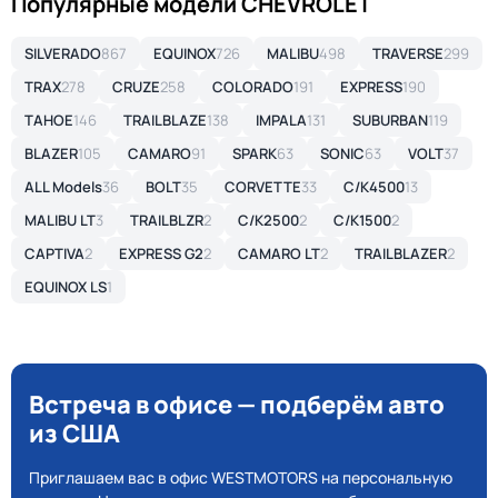
Популярные модели CHEVROLET
SILVERADO
867
EQUINOX
726
MALIBU
498
TRAVERSE
299
TRAX
278
CRUZE
258
COLORADO
191
EXPRESS
190
TAHOE
146
TRAILBLAZE
138
IMPALA
131
SUBURBAN
119
BLAZER
105
CAMARO
91
SPARK
63
SONIC
63
VOLT
37
ALL Models
36
BOLT
35
CORVETTE
33
C/K4500
13
MALIBU LT
3
TRAILBLZR
2
C/K2500
2
C/K1500
2
CAPTIVA
2
EXPRESS G2
2
CAMARO LT
2
TRAILBLAZER
2
EQUINOX LS
1
Встреча в офисе — подберём авто
из США
Приглашаем вас в офис WESTMOTORS на персональную