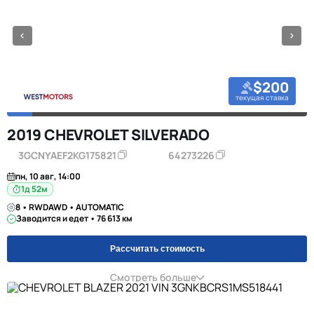
$200
текущая ставка
2019 CHEVROLET SILVERADO
3GCNYAEF2KG175821
64273226
пн, 10 авг, 14:00
1д 52м
8 • RWDAWD • AUTOMATIC
Заводится и едет • 76 613 км
Рассчитать стоимость
Смотреть больше