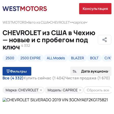
Консультация
WESTMOTORS
Авто из США
CHEVROLET
caprice
CHEVROLET из США в Чехию
— новые и с пробегом под
ключ
4 332
2500
2500 EXPRE
ALL Models
BLAZER
BOLT
C/K1
Дата аукциона
Фильтры
Все
(4 332)
Купить сейчас
(1 404)
Чистая продажа
(1 670)
Марка: CHEVROLET
Модель: CAPRICE
Сбросить все