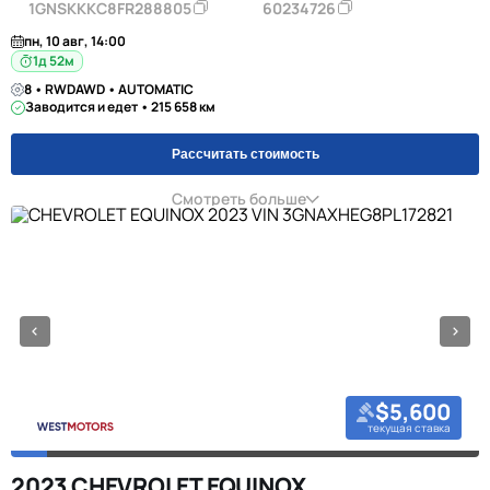
1GNSKKKC8FR288805
60234726
пн, 10 авг, 14:00
1д 52м
8 • RWDAWD • AUTOMATIC
Заводится и едет • 215 658 км
Рассчитать стоимость
Смотреть больше
$5,600
текущая ставка
2023 CHEVROLET EQUINOX