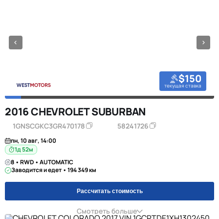
$150
текущая ставка
2016 CHEVROLET SUBURBAN
1GNSCGKC3GR470178
58241726
пн, 10 авг, 14:00
1д 52м
8 • RWD • AUTOMATIC
Заводится и едет • 194 349 км
Рассчитать стоимость
Смотреть больше