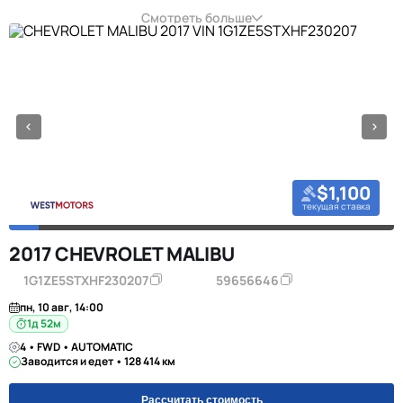
Смотреть больше
$1,100
текущая ставка
2017 CHEVROLET MALIBU
1G1ZE5STXHF230207
59656646
пн, 10 авг, 14:00
1д 52м
4 • FWD • AUTOMATIC
Заводится и едет • 128 414 км
Рассчитать стоимость