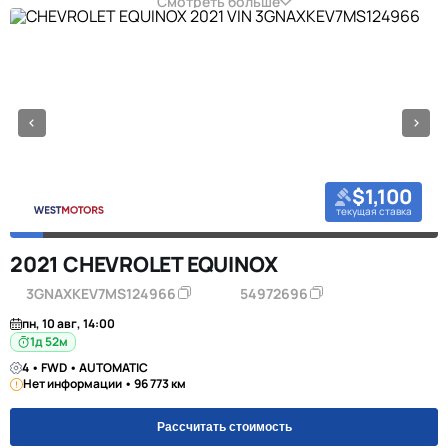
Смотреть больше
$1,100
текущая ставка
2021 CHEVROLET EQUINOX
3GNAXKEV7MS124966
54972696
пн, 10 авг, 14:00
1д 52м
4 • FWD • AUTOMATIC
Нет информации • 96 773 км
Рассчитать стоимость