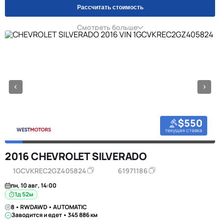
Рассчитать стоимость
Смотреть больше
$550
текущая ставка
2016 CHEVROLET SILVERADO
1GCVKREC2GZ405824
61971186
пн, 10 авг, 14:00
1д 52м
8 • RWDAWD • AUTOMATIC
Заводится и едет • 345 886 км