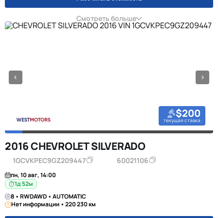
Смотреть больше
$200
текущая ставка
2016 CHEVROLET SILVERADO
1GCVKPEC9GZ209447
60021106
пн, 10 авг, 14:00
1д 52м
8 • RWDAWD • AUTOMATIC
Нет информации • 220 230 км