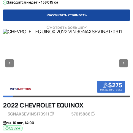
Заводится и едет • 158 015 км
Рассчитать стоимость
Смотреть больше
$275
текущая ставка
2022 CHEVROLET EQUINOX
3GNAXSEV1NS170911
57015886
пн, 10 авг, 14:00
1д 52м