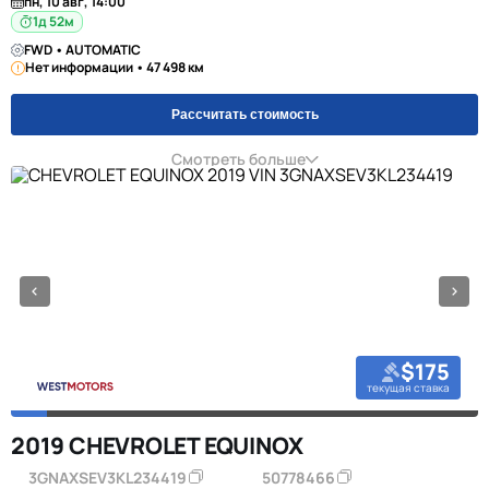
пн, 10 авг, 14:00
1д 52м
FWD • AUTOMATIC
Нет информации • 47 498 км
Рассчитать стоимость
Смотреть больше
$175
текущая ставка
2019 CHEVROLET EQUINOX
3GNAXSEV3KL234419
50778466