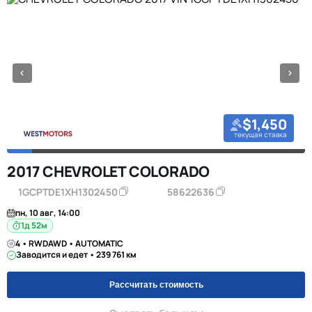
$1,450
текущая ставка
2017 CHEVROLET COLORADO
1GCPTDE1XH1302450
58622636
пн, 10 авг, 14:00
1д 52м
4 • RWDAWD • AUTOMATIC
Заводится и едет • 239 761 км
Рассчитать стоимость