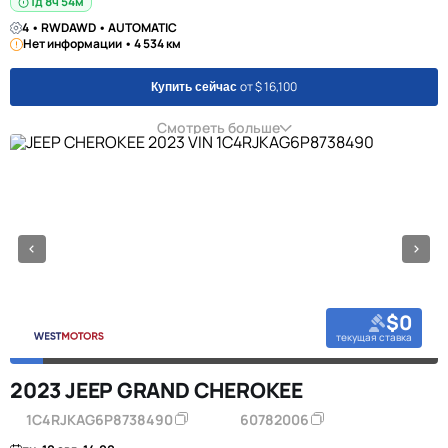
1д 8ч 54м
4 • RWDAWD • AUTOMATIC
Нет информации • 4 534 км
от $ 16,100
Купить сейчас
Смотреть больше
$0
текущая ставка
2023 JEEP GRAND CHEROKEE
1C4RJKAG6P8738490
60782006