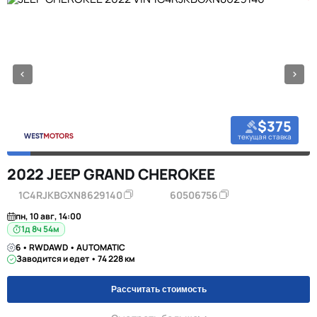
$375
текущая ставка
2022 JEEP GRAND CHEROKEE
1C4RJKBGXN8629140
60506756
пн, 10 авг, 14:00
1д 8ч 54м
6 • RWDAWD • AUTOMATIC
Заводится и едет • 74 228 км
Рассчитать стоимость