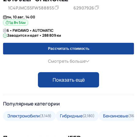
1C4PJMCS5FW588855
62907926
пн, 10 авг, 14:00
1д 8ч 54м
6 • FWDAWD • AUTOMATIC
Заводится и едет • 288 809 км
Рассчитать стоимость
Смотреть больше
Показать ещё
Популярные категории
Электромобили
Гибридные
Бензиновые
(3,149)
(2,180)
(36,