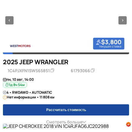
$3,800
текущая ставка
2025 JEEP WRANGLER
1C4PJXFN1SW565851
61793066
пн, 10 авг, 14:00
1д 8ч 54м
4 • RWDAWD • AUTOMATIC
Нет информации • 11 808 км
Рассчитать стоимость
Смотреть больше