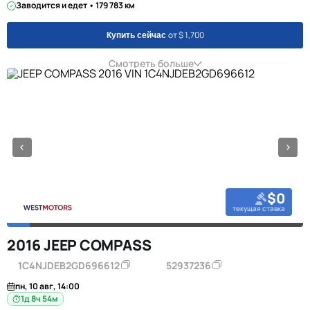
Заводится и едет • 179 783 км
от $ 1,700
Купить сейчас
Смотреть больше
$0
текущая ставка
2016 JEEP COMPASS
1C4NJDEB2GD696612
52937236
пн, 10 авг, 14:00
1д 8ч 54м