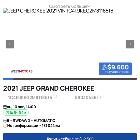
Смотреть больше
$9,600
текущая ставка
2021 JEEP GRAND CHEROKEE
1C4RJKEG2M8118516
59030456
пн, 10 авг, 14:00
1д 8ч 54м
6 • RWDAWD • AUTOMATIC
Нет информации • 181 044 км
от $ 12,500
Купить сейчас