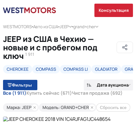
Консультация
WESTMOTORS
Авто из США
JEEP
grand+cher
JEEP из США в Чехию —
новые и с пробегом под
ключ
1 911
CHEROKEE
COMPASS
COMPASS LI
GLADIATOR
GRAN
Дата аукциона
Фильтры
Все
(1 911)
Купить сейчас
(671)
Чистая продажа
(692)
Марка: JEEP
Модель: GRAND+CHER
Сбросить все