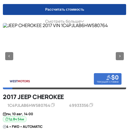
Рассчитать стоимость
Смотреть больше
$0
текущая ставка
2017 JEEP CHEROKEE
1C4PJLAB6HW580764
49933356
пн, 10 авг, 14:00
1д 8ч 54м
4 • FWD • AUTOMATIC