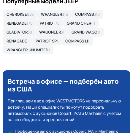
Популярные модели JEEP
CHEROKEE
928
WRANGLER
316
COMPASS
310
RENEGADE
170
PATRIOT
70
GRAND CHER
41
GLADIATOR
38
WAGONEER
31
GRAND WAGO
11
RENAGADE
1
PATRIOT SP
1
COMPASS LI
1
WRANGLER UNLIMITED
1
Встреча в офисе — подберём авто
из США
Приглашаем вас в офис WESTMOTORS на персональную
встречу. Наши специалисты помогут подобрать
автомобиль с аукционов Copart, IAAI и Manheim с учётом
вашего бюджета и предпочтений.
Профоценка авто с аукционов Copart, IAAI и Manheim с