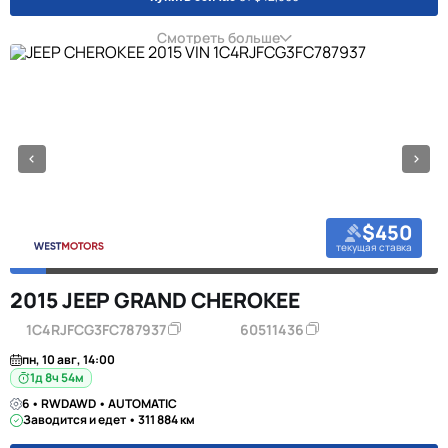
Смотреть больше
$450
текущая ставка
2015 JEEP GRAND CHEROKEE
1C4RJFCG3FC787937
60511436
пн, 10 авг, 14:00
1д 8ч 54м
6 • RWDAWD • AUTOMATIC
Заводится и едет • 311 884 км