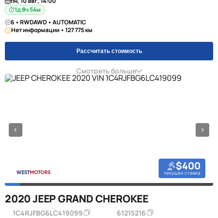
пн, 10 авг, 14:00
1д 8ч 54м
6 • RWDAWD • AUTOMATIC
Нет информации • 127 775 км
Рассчитать стоимость
Смотреть больше
$400
текущая ставка
2020 JEEP GRAND CHEROKEE
1C4RJFBG6LC419099
61215216