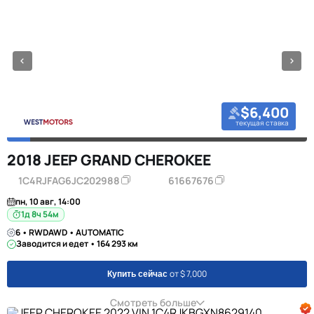
$6,400
текущая ставка
2018 JEEP GRAND CHEROKEE
1C4RJFAG6JC202988
61667676
пн, 10 авг, 14:00
1д 8ч 54м
6 • RWDAWD • AUTOMATIC
Заводится и едет • 164 293 км
от $ 7,000
Купить сейчас
Смотреть больше