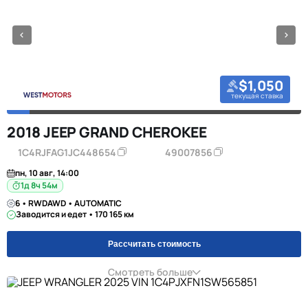
$1,050
текущая ставка
2018 JEEP GRAND CHEROKEE
1C4RJFAG1JC448654
49007856
пн, 10 авг, 14:00
1д 8ч 54м
6 • RWDAWD • AUTOMATIC
Заводится и едет • 170 165 км
Рассчитать стоимость
Смотреть больше