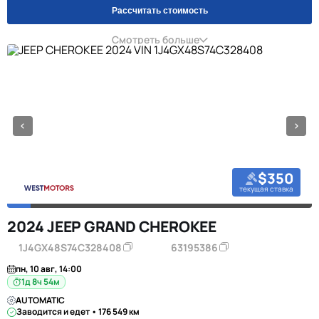
Рассчитать стоимость
Смотреть больше
$350
текущая ставка
2024 JEEP GRAND CHEROKEE
1J4GX48S74C328408
63195386
пн, 10 авг, 14:00
1д 8ч 54м
AUTOMATIC
Заводится и едет • 176 549 км