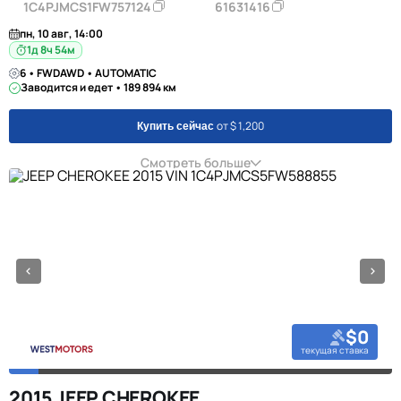
1C4PJMCS1FW757124
61631416
пн, 10 авг, 14:00
1д 8ч 54м
6 • FWDAWD • AUTOMATIC
Заводится и едет • 189 894 км
от $ 1,200
Купить сейчас
Смотреть больше
$0
текущая ставка
2015 JEEP CHEROKEE