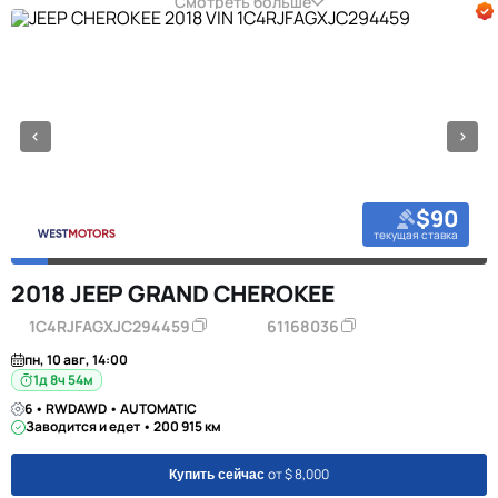
Смотреть больше
$90
текущая ставка
2018 JEEP GRAND CHEROKEE
1C4RJFAGXJC294459
61168036
пн, 10 авг, 14:00
1д 8ч 54м
6 • RWDAWD • AUTOMATIC
Заводится и едет • 200 915 км
от $ 8,000
Купить сейчас