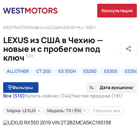
Консультация
WESTMOTORS
Авто из США
LEXUS
tx+350
LEXUS из США в Чехию —
новые и с пробегом под
ключ
510
ALL OTHER
CT 200
ES 300H
ES250
ES300
ES350
Дата аукциона
Фильтры
Все
(510)
Купить сейчас
(144)
Чистая продажа
(191)
Марка: LEXUS
Модель: TX+350
Сбросить все