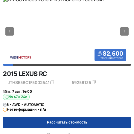
$2,600
текущая ставка
2015 LEXUS RC
JTHSE5BC1F5002641
59258136
пт, 7 авг, 14:00
9ч 47м 23с
6 • AWD • AUTOMATIC
Нет информации • n/a
Рассчитать стоимость