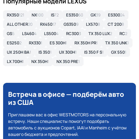
Популярные модели LEXUS
RX350
121
NX
100
IS
72
ES350
60
GX
39
ES300
24
ALL OTHER
20
RX450
17
GS350
9
LX570
8
CT 200
8
GS
5
LS460
4
LS500
4
RC300
3
TX 350 LUX
2
RC
2
ES250
2
RX330
1
ES 300H
1
RX 350H PR
1
TX 350 UNK
1
UX 250H BA
1
IS 350
1
UX 300H
1
IS 350 F S
1
GX 550
1
LX 700H
1
NX 350H
1
NX 350 PRE
1
Встреча в офисе — подберём авто
из США
Приглашаем вас в офис WESTMOTORS на персональную
встречу. Наши специалисты помогут подобрать
автомобиль с аукционов Copart, IAAI и Manheim с учётом
вашего бюджета и предпочтений.