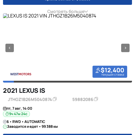
Смотреть больше
$12,400
текущая ставка
2021 LEXUS IS
JTHGZ1B26M5040874
59882086
пт, 7 авг, 14:00
9ч 47м 23с
6 • RWD • AUTOMATIC
Заводится и едет • 99 388 км