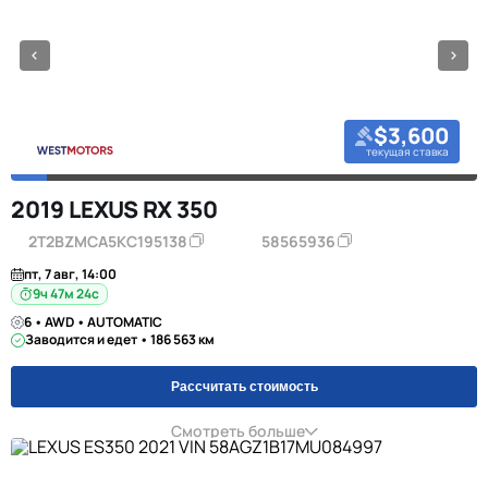
$3,600
текущая ставка
2019 LEXUS RX 350
2T2BZMCA5KC195138
58565936
пт, 7 авг, 14:00
9ч 47м 23с
6 • AWD • AUTOMATIC
Заводится и едет • 186 563 км
Рассчитать стоимость
Смотреть больше