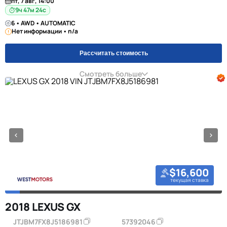
пт, 7 авг, 14:00
9ч 47м 23с
6 • AWD • AUTOMATIC
Нет информации • n/a
Рассчитать стоимость
Смотреть больше
$16,600
текущая ставка
2018 LEXUS GX
JTJBM7FX8J5186981
57392046