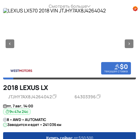
Смотреть больше
$0
текущая ставка
2018 LEXUS LX
JTJHY7AX8J4264042
64303396
пт, 7 авг, 14:00
9ч 47м 23с
8 • AWD • AUTOMATIC
Заводится и едет • 241 036 км
от $ 50,500
Купить сейчас