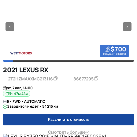
$700
текущая ставка
2021 LEXUS RX
2T2HZMAAXMC213116
86677295
пт, 7 авг, 14:00
9ч 47м 23с
6 • FWD • AUTOMATIC
Заводится и едет • 54 215 км
Рассчитать стоимость
Смотреть больше