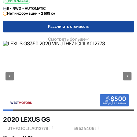
9ч 47м 23с
8 • RWD • AUTOMATIC
Нет информации • 2 699 км
Рассчитать стоимость
Смотреть больше
$500
текущая ставка
2020 LEXUS GS
JTHFZ1CL1LA012778
59534406