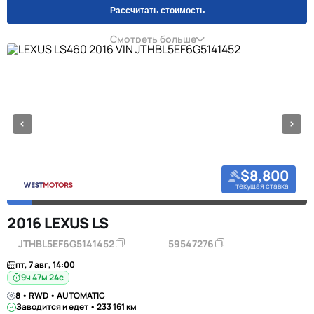
Рассчитать стоимость
Смотреть больше
$8,800
текущая ставка
2016 LEXUS LS
JTHBL5EF6G5141452
59547276
пт, 7 авг, 14:00
9ч 47м 23с
8 • RWD • AUTOMATIC
Заводится и едет • 233 161 км