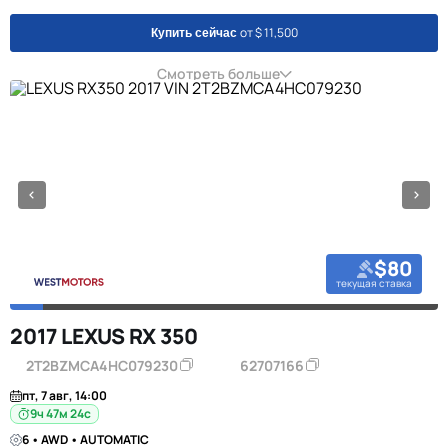
от $ 11,500
Купить сейчас
Смотреть больше
$80
текущая ставка
2017 LEXUS RX 350
2T2BZMCA4HC079230
62707166
пт, 7 авг, 14:00
9ч 47м 23с
6 • AWD • AUTOMATIC