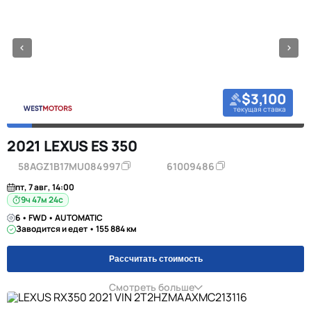
$3,100
текущая ставка
2021 LEXUS ES 350
58AGZ1B17MU084997
61009486
пт, 7 авг, 14:00
9ч 47м 23с
6 • FWD • AUTOMATIC
Заводится и едет • 155 884 км
Рассчитать стоимость
Смотреть больше