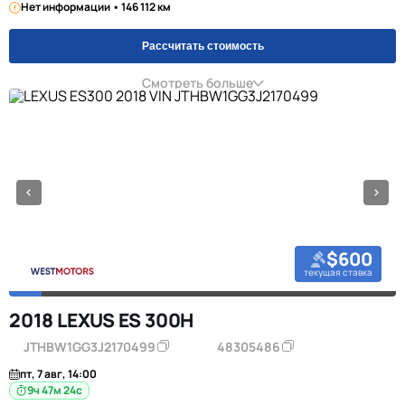
Нет информации • 146 112 км
Рассчитать стоимость
Смотреть больше
$600
текущая ставка
2018 LEXUS ES 300H
JTHBW1GG3J2170499
48305486
пт, 7 авг, 14:00
9ч 47м 23с