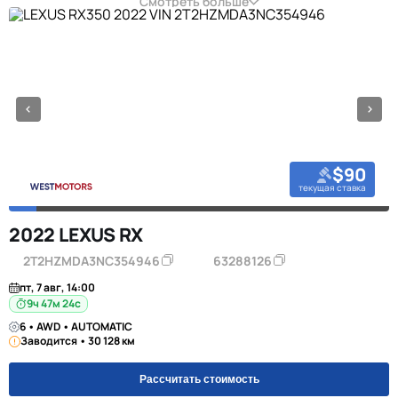
Смотреть больше
$90
текущая ставка
2022 LEXUS RX
2T2HZMDA3NC354946
63288126
пт, 7 авг, 14:00
9ч 47м 23с
6 • AWD • AUTOMATIC
Заводится • 30 128 км
Рассчитать стоимость