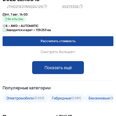
JTHGZ1E27N5024129
55273326
пт, 7 авг, 14:00
9ч 47м 23с
6 • AWD • AUTOMATIC
Заводится и едет • 139 253 км
Рассчитать стоимость
Смотреть больше
Показать ещё
Популярные категории
Электромобили
Гибридные
Бензиновые
(3,053)
(2,081)
(34,