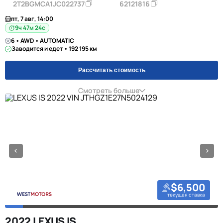
2T2BGMCA1JC022737
62121816
пт, 7 авг, 14:00
9ч 47м 23с
6 • AWD • AUTOMATIC
Заводится и едет • 192 195 км
Рассчитать стоимость
Смотреть больше
$6,500
текущая ставка
2022 LEXUS IS