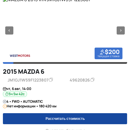
$200
текущая ставка
2015 MAZDA 6
JM1GJ1W59F1223807
49620826
чт, 6 авг, 14:00
5ч 5м 42с
4 • FWD • AUTOMATIC
Нет информации • 180 420 км
Рассчитать стоимость