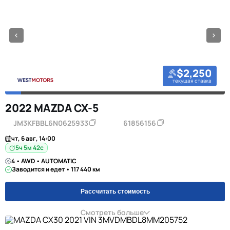
$2,250
текущая ставка
2022 MAZDA CX-5
JM3KFBBL6N0625933
61856156
чт, 6 авг, 14:00
5ч 5м 42с
4 • AWD • AUTOMATIC
Заводится и едет • 117 440 км
Рассчитать стоимость
Смотреть больше