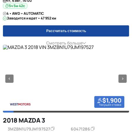
чт, 6 авг, 14:00
5ч 5м 42с
4 • AWD • AUTOMATIC
Заводится и едет • 47 952 км
Рассчитать стоимость
Смотреть больше
$1,900
текущая ставка
2018 MAZDA 3
3MZBN1U79JM197527
60471286