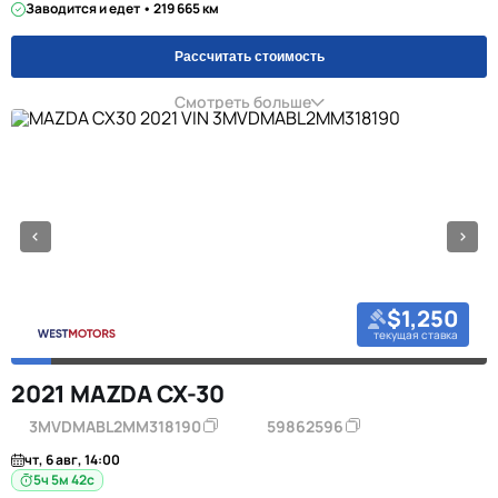
Заводится и едет • 219 665 км
Рассчитать стоимость
Смотреть больше
$1,250
текущая ставка
2021 MAZDA CX-30
3MVDMABL2MM318190
59862596
чт, 6 авг, 14:00
5ч 5м 42с