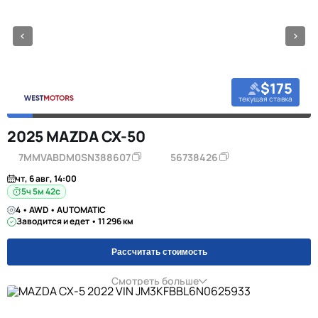
$175
текущая ставка
2025 MAZDA CX-50
7MMVABDM0SN388607
56738426
чт, 6 авг, 14:00
5ч 5м 42с
4 • AWD • AUTOMATIC
Заводится и едет • 11 296 км
Рассчитать стоимость
Смотреть больше