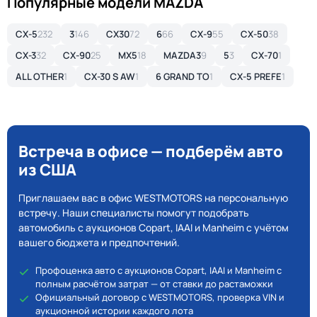
Популярные модели MAZDA
CX-5
232
3
146
CX30
72
6
66
CX-9
55
CX-50
38
CX-3
32
CX-90
25
MX5
18
MAZDA3
9
5
3
CX-70
1
ALL OTHER
1
CX-30 S AW
1
6 GRAND TO
1
CX-5 PREFE
1
Встреча в офисе — подберём авто
из США
Приглашаем вас в офис WESTMOTORS на персональную
встречу. Наши специалисты помогут подобрать
автомобиль с аукционов Copart, IAAI и Manheim с учётом
вашего бюджета и предпочтений.
Профоценка авто с аукционов Copart, IAAI и Manheim с
полным расчётом затрат — от ставки до растаможки
Официальный договор с WESTMOTORS, проверка VIN и
аукционной истории каждого лота