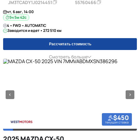
JM3TCADY1J0214451
55760466
чт, 6 авг, 14:00
5ч 5м 42с
4 • FWD • AUTOMATIC
Заводится и едет • 272 510 км
Рассчитать стоимость
Смотреть больше
$450
текущая ставка
2025 MAZDA CX-50