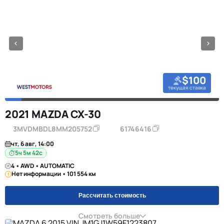
$100
текущая ставка
2021 MAZDA CX-30
3MVDMBDL8MM205752
61746416
чт, 6 авг, 14:00
5ч 5м 42с
4 • AWD • AUTOMATIC
Нет информации • 101 554 км
Рассчитать стоимость
Смотреть больше