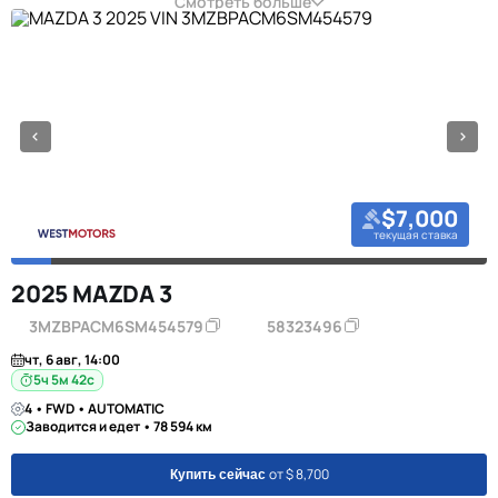
Смотреть больше
$7,000
текущая ставка
2025 MAZDA 3
3MZBPACM6SM454579
58323496
чт, 6 авг, 14:00
5ч 5м 42с
4 • FWD • AUTOMATIC
Заводится и едет • 78 594 км
от $ 8,700
Купить сейчас