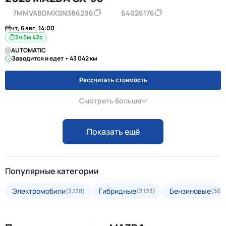
7MMVABDMXSN386296
64026176
чт, 6 авг, 14:00
5ч 5м 42с
AUTOMATIC
Заводится и едет • 43 042 км
Рассчитать стоимость
Смотреть больше
Показать ещё
Популярные категории
Электромобили
Гибридные
Бензиновые
(3,138)
(2,123)
(36,3