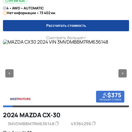
5ч 5м 42с
4 • AWD • AUTOMATIC
Нет информации • 73 402 км
Рассчитать стоимость
Смотреть больше
$375
текущая ставка
2024 MAZDA CX-30
3MVDMBBM7RM636148
49384296