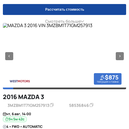
Рассчитать стоимость
Смотреть больше
$875
текущая ставка
2016 MAZDA 3
3MZBM1T71GM257913
58536846
чт, 6 авг, 14:00
5ч 5м 42с
4 • FWD • AUTOMATIC