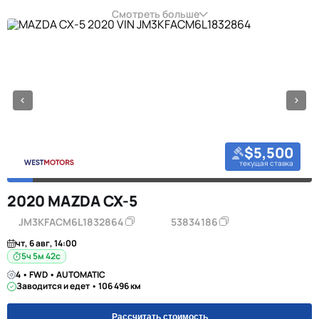
Смотреть больше
$5,500
текущая ставка
2020 MAZDA CX-5
JM3KFACM6L1832864
53834186
чт, 6 авг, 14:00
5ч 5м 42с
4 • FWD • AUTOMATIC
Заводится и едет • 106 496 км
Рассчитать стоимость