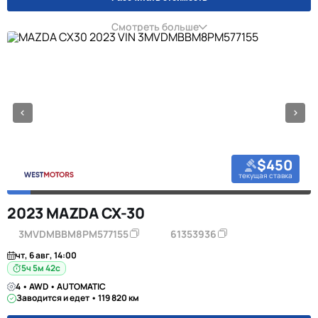
Смотреть больше
$450
текущая ставка
2023 MAZDA CX-30
3MVDMBBM8PM577155
61353936
чт, 6 авг, 14:00
5ч 5м 42с
4 • AWD • AUTOMATIC
Заводится и едет • 119 820 км