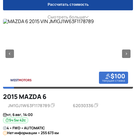
Рассчитать стоимость
Смотреть больше
$100
текущая ставка
2015 MAZDA 6
JM1GJ1W63F1178789
62030336
чт, 6 авг, 14:00
5ч 5м 42с
4 • FWD • AUTOMATIC
Нет информации • 255 673 км