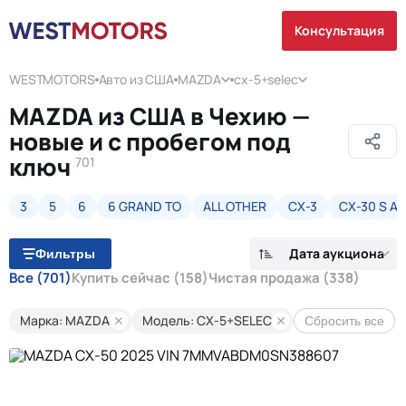
Консультация
WESTMOTORS
Авто из США
MAZDA
cx-5+selec
MAZDA из США в Чехию —
новые и с пробегом под
ключ
701
3
5
6
6 GRAND TO
ALL OTHER
CX-3
CX-30 S A
Дата аукциона
Фильтры
Все
(701)
Купить сейчас
(158)
Чистая продажа
(338)
Марка: MAZDA
Модель: CX-5+SELEC
Сбросить все