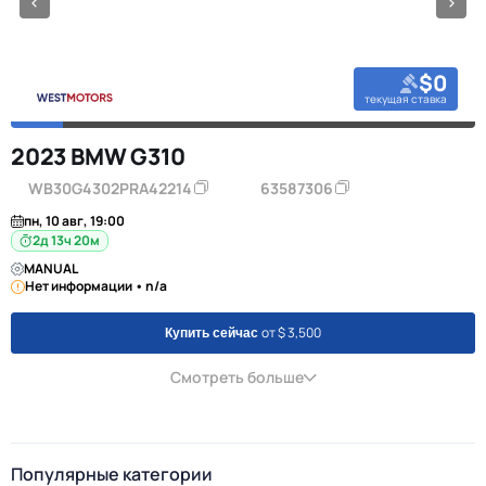
$0
текущая ставка
2023 BMW G310
WB30G4302PRA42214
63587306
пн, 10 авг, 19:00
2д 13ч 20м
MANUAL
Нет информации • n/a
от $ 3,500
Купить сейчас
Смотреть больше
Популярные категории