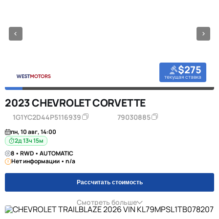
$275
текущая ставка
2023 CHEVROLET CORVETTE
1G1YC2D44P5116939
79030885
пн, 10 авг, 14:00
2д 13ч 15м
8 • RWD • AUTOMATIC
Нет информации • n/a
Рассчитать стоимость
Смотреть больше