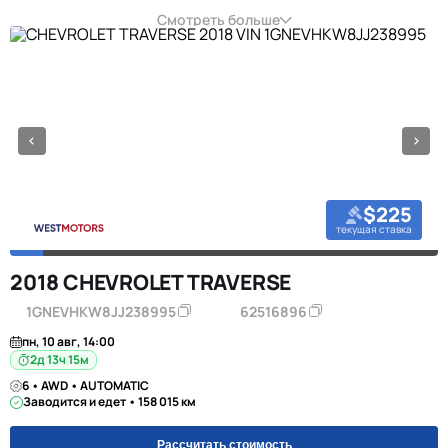
Смотреть больше
$225
текущая ставка
2018 CHEVROLET TRAVERSE
1GNEVHKW8JJ238995
62516896
пн, 10 авг, 14:00
2д 13ч 15м
6 • AWD • AUTOMATIC
Заводится и едет • 158 015 км
Рассчитать стоимость