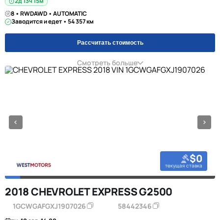
2д 13ч 15м
8 • RWDAWD • AUTOMATIC
Заводится и едет • 54 357 км
Рассчитать стоимость
Смотреть больше
$0
текущая ставка
2018 CHEVROLET EXPRESS G2500
1GCWGAFGXJ1907026
58442346