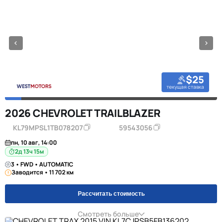
$25
текущая ставка
2026 CHEVROLET TRAILBLAZER
KL79MPSL1TB078207
59543056
пн, 10 авг, 14:00
2д 13ч 15м
3 • FWD • AUTOMATIC
Заводится • 11 702 км
Рассчитать стоимость
Смотреть больше