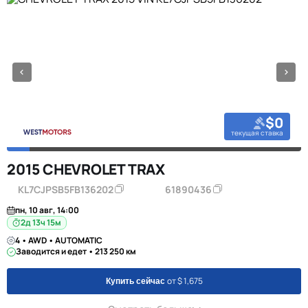
$0
текущая ставка
2015 CHEVROLET TRAX
KL7CJPSB5FB136202
61890436
пн, 10 авг, 14:00
2д 13ч 15м
4 • AWD • AUTOMATIC
Заводится и едет • 213 250 км
от $ 1,675
Купить сейчас