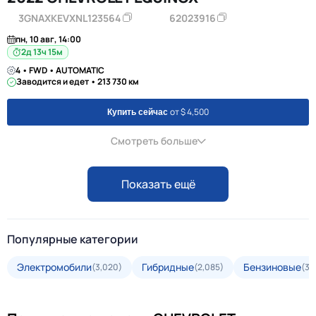
3GNAXKEVXNL123564
62023916
пн, 10 авг, 14:00
2д 13ч 15м
4 • FWD • AUTOMATIC
Заводится и едет • 213 730 км
от $ 4,500
Купить сейчас
Смотреть больше
Показать ещё
Популярные категории
Электромобили
Гибридные
Бензиновые
(3,020)
(2,085)
(35