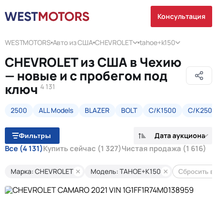
Консультация
WESTMOTORS
Авто из США
CHEVROLET
tahoe+k150
CHEVROLET из США в Чехию
— новые и с пробегом под
ключ
4 131
2500
ALL Models
BLAZER
BOLT
C/K1500
C/K2500
Дата аукциона
Фильтры
Все
(4 131)
Купить сейчас
(1 327)
Чистая продажа
(1 616)
Марка: CHEVROLET
Модель: TAHOE+K150
Сбросить в