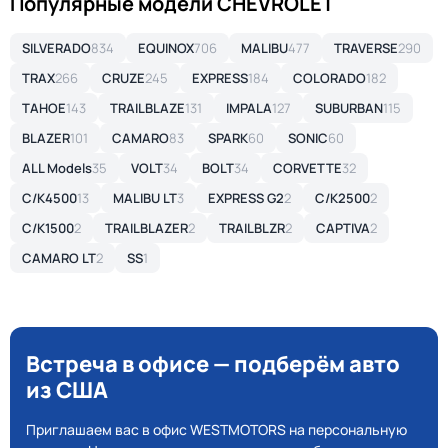
Популярные модели CHEVROLET
SILVERADO
834
EQUINOX
706
MALIBU
477
TRAVERSE
290
TRAX
266
CRUZE
245
EXPRESS
184
COLORADO
182
TAHOE
143
TRAILBLAZE
131
IMPALA
127
SUBURBAN
115
BLAZER
101
CAMARO
83
SPARK
60
SONIC
60
ALL Models
35
VOLT
34
BOLT
34
CORVETTE
32
C/K4500
13
MALIBU LT
3
EXPRESS G2
2
C/K2500
2
C/K1500
2
TRAILBLAZER
2
TRAILBLZR
2
CAPTIVA
2
CAMARO LT
2
SS
1
Встреча в офисе — подберём авто
из США
Приглашаем вас в офис WESTMOTORS на персональную