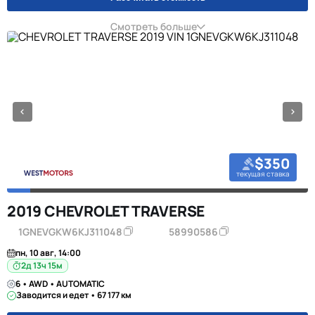
Смотреть больше
$350
текущая ставка
2019 CHEVROLET TRAVERSE
1GNEVGKW6KJ311048
58990586
пн, 10 авг, 14:00
2д 13ч 15м
6 • AWD • AUTOMATIC
Заводится и едет • 67 177 км