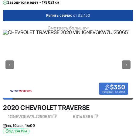
Заводится и едет • 179 021 км
от $ 2,450
Купить сейчас
Смотреть больше
$350
текущая ставка
2020 CHEVROLET TRAVERSE
1GNEVGKW7LJ250651
63146386
пн, 10 авг, 14:00
2д 13ч 15м