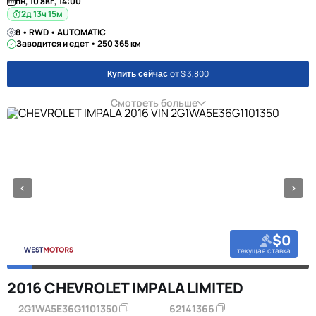
пн, 10 авг, 14:00
2д 13ч 15м
8 • RWD • AUTOMATIC
Заводится и едет • 250 365 км
от $ 3,800
Купить сейчас
Смотреть больше
$0
текущая ставка
2016 CHEVROLET IMPALA LIMITED
2G1WA5E36G1101350
62141366