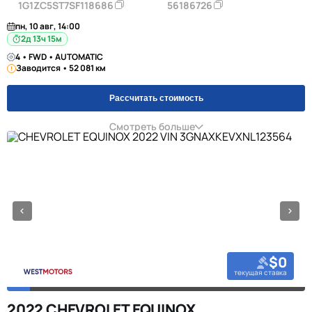
1G1ZC5ST7SF118686
56186726
пн, 10 авг, 14:00
2д 13ч 15м
4 • FWD • AUTOMATIC
Заводится • 52 081 км
Рассчитать стоимость
Смотреть больше
$0
текущая ставка
2022 CHEVROLET EQUINOX