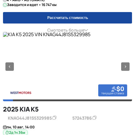
Заводится и едет • 16 747 км
Рассчитать стоимость
Смотреть больше
$0
текущая ставка
2025 KIA K5
KNAG44J81S5329985
57243786
пн, 10 авг, 14:00
2д 1ч 36м