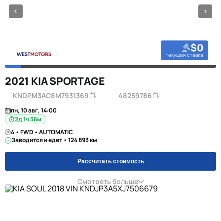
$0
текущая ставка
2021 KIA SPORTAGE
KNDPM3AC8M7931369
48259786
пн, 10 авг, 14:00
2д 1ч 36м
4 • FWD • AUTOMATIC
Заводится и едет • 124 893 км
Рассчитать стоимость
Смотреть больше