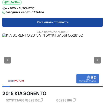
2д 1ч 36м
4 • FWD • AUTOMATIC
Заводится и едет • 17 941 км
Рассчитать стоимость
Смотреть больше
$0
текущая ставка
2015 KIA SORENTO
5XYKT3A66FG628152
60298186