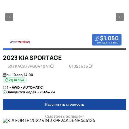
$1,050
текущая ставка
2023 KIA SPORTAGE
5XYK4CAF7PG044941
61023636
пн, 10 авг, 14:00
2д 1ч 36м
4 • AWD • AUTOMATIC
Заводится и едет • 76 654 км
Рассчитать стоимость
Смотреть больше