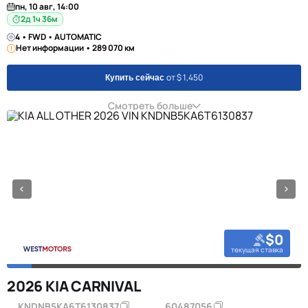
пн, 10 авг, 14:00
2д 1ч 36м
4 • FWD • AUTOMATIC
Нет информации • 289 070 км
от $ 1,450
Купить сейчас
Смотреть больше
$0
текущая ставка
2026 KIA CARNIVAL
KNDNB5KA6T6130837
60487056