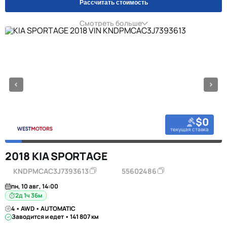
Рассчитать стоимость
Смотреть больше
$0
текущая ставка
2018 KIA SPORTAGE
KNDPMCAC3J7393613
55602486
пн, 10 авг, 14:00
2д 1ч 36м
4 • AWD • AUTOMATIC
Заводится и едет • 141 807 км