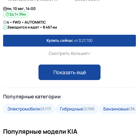
пн, 10 авг, 14:00
2д 1ч 36м
4 • FWD • AUTOMATIC
Заводится и едет • 8 467 км
от $ 27,700
Купить сейчас
Смотреть больше
Показать ещё
Популярные категории
Электромобили
Гибридные
Бензиновые
(3,117)
(2,156)
(36,2
Популярные модели KIA