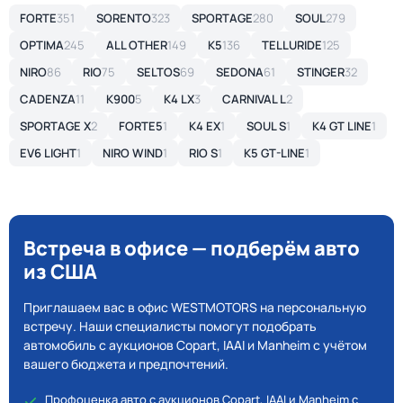
FORTE
351
SORENTO
323
SPORTAGE
280
SOUL
279
OPTIMA
245
ALL OTHER
149
K5
136
TELLURIDE
125
NIRO
86
RIO
75
SELTOS
69
SEDONA
61
STINGER
32
CADENZA
11
K900
5
K4 LX
3
CARNIVAL L
2
SPORTAGE X
2
FORTE5
1
K4 EX
1
SOUL S
1
K4 GT LINE
1
EV6 LIGHT
1
NIRO WIND
1
RIO S
1
K5 GT-LINE
1
Встреча в офисе — подберём авто
из США
Приглашаем вас в офис WESTMOTORS на персональную
встречу. Наши специалисты помогут подобрать
автомобиль с аукционов Copart, IAAI и Manheim с учётом
вашего бюджета и предпочтений.
Профоценка авто с аукционов Copart, IAAI и Manheim с