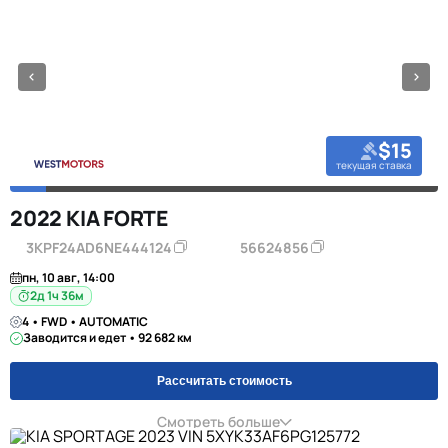
$15
текущая ставка
2022 KIA FORTE
3KPF24AD6NE444124
56624856
пн, 10 авг, 14:00
2д 1ч 36м
4 • FWD • AUTOMATIC
Заводится и едет • 92 682 км
Рассчитать стоимость
Смотреть больше