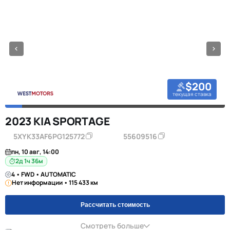
$200
текущая ставка
2023 KIA SPORTAGE
5XYK33AF6PG125772
55609516
пн, 10 авг, 14:00
2д 1ч 36м
4 • FWD • AUTOMATIC
Нет информации • 115 433 км
Рассчитать стоимость
Смотреть больше