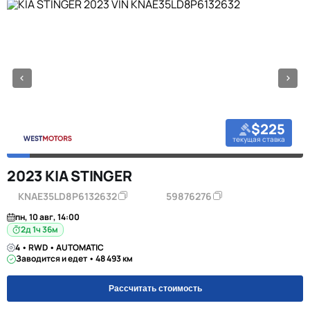
$225
текущая ставка
2023 KIA STINGER
KNAE35LD8P6132632
59876276
пн, 10 авг, 14:00
2д 1ч 36м
4 • RWD • AUTOMATIC
Заводится и едет • 48 493 км
Рассчитать стоимость