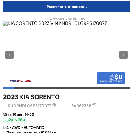
Рассчитать стоимость
Смотреть больше
$0
текущая ставка
2023 KIA SORENTO
KNDRHDLG9P5170077
54062356
пн, 10 авг, 14:00
2д 1ч 36м
4 • AWD • AUTOMATIC
Заводится и едет • 61 684 км