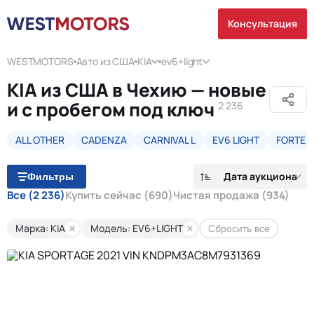
Консультация
WESTMOTORS
Авто из США
KIA
ev6+light
KIA из США в Чехию — новые
и с пробегом под ключ
2 236
ALL OTHER
CADENZA
CARNIVAL L
EV6 LIGHT
FORTE
Дата аукциона
Фильтры
Все
(2 236)
Купить сейчас
(690)
Чистая продажа
(934)
Марка: KIA
Модель: EV6+LIGHT
Сбросить все