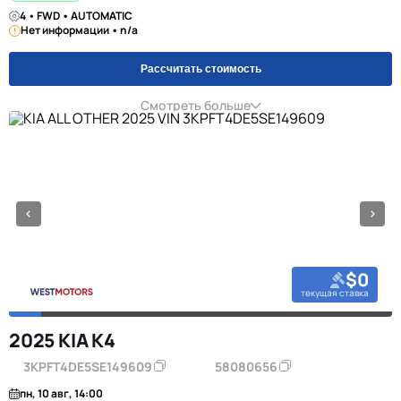
4 • FWD • AUTOMATIC
Нет информации • n/a
Рассчитать стоимость
Смотреть больше
$0
текущая ставка
2025 KIA K4
3KPFT4DE5SE149609
58080656
пн, 10 авг, 14:00