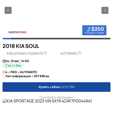
$250
текущая ставка
2018 KIA SOUL
KNDJP3A5XJ7506679
62718586
пн, 10 авг, 14:00
2д 1ч 36м
4 • FWD • AUTOMATIC
Нет информации • 207 698 км
от $ 1,750
Купить сейчас
Смотреть больше