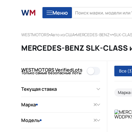
Меню
WESTMOTORS
Авто из США
MERCEDES-BENZ
SLK-CLA
MERCEDES-BENZ SLK-CLASS из
WESTMOTORS VerifiedLots
Все
(3
Только самые безопасные лоты
Текущая ставка
Марка
Марка
Модель