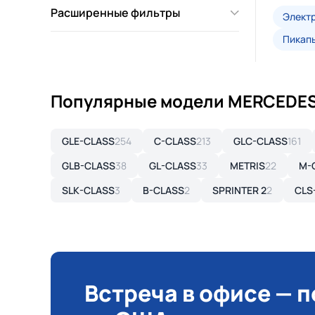
Расширенные фильтры
Элект
Пикап
Популярные модели MERCEDE
GLE-CLASS
254
C-CLASS
213
GLC-CLASS
161
GLB-CLASS
38
GL-CLASS
33
METRIS
22
M-
SLK-CLASS
3
B-CLASS
2
SPRINTER 2
2
CLS
Встреча в офисе — 