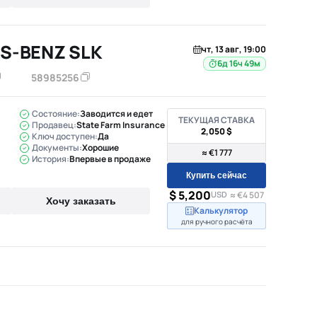
S-BENZ SLK
чт, 13 авг, 19:00
6д 16ч 49м
58985256
Состояние:
Заводится и едет
ТЕКУЩАЯ СТАВКА
Продавец:
State Farm Insurance
2,050 $
Ключ доступен:
Да
Документы:
Хорошие
≈ €1 777
История:
Впервые в продаже
Купить сейчас
$ 5,200
USD
≈ €4 507
Хочу заказать
Калькулятор
для ручного расчёта