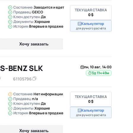
Состояние:
Заводится и едет
ТЕКУЩАЯ СТАВКА
Продавец:
GEICO
0 $
Ключ доступен:
Да
Документы:
Хорошие
Калькулятор
История:
Впервые в продаже
для ручного расчёта
Хочу заказать
S-BENZ SLK
пн, 10 авг, 14:00
3д 11ч 49м
61105796
Состояние:
Нет информации
ТЕКУЩАЯ СТАВКА
Продавец:
n/a
0 $
Ключ доступен:
Да
Документы:
Хорошие
Калькулятор
История:
Впервые в продаже
для ручного расчёта
Хочу заказать