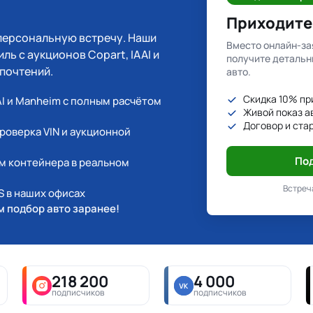
Приходите 
персональную встречу. Наши
Вместо онлайн-за
ь с аукционов Copart, IAAI и
получите детальн
почтений.
авто.
Скидка 10% пр
AI и Manheim с полным расчётом
Живой показ а
Договор и стар
оверка VIN и аукционной
Под
м контейнера в реальном
Встреча
 в наших офисах
м подбор авто заранее!
218 200
4 000
подписчиков
подписчиков