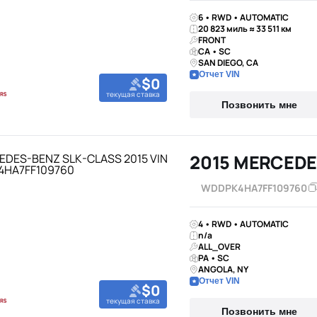
6 • RWD • AUTOMATIC
20 823 миль ≈ 33 511 км
FRONT
CA • SC
SAN DIEGO, CA
Отчет VIN
$0
текущая ставка
Позвонить мне
2015 MERCEDE
WDDPK4HA7FF109760
4 • RWD • AUTOMATIC
n/a
ALL_OVER
PA • SC
ANGOLA, NY
Отчет VIN
$0
текущая ставка
Позвонить мне