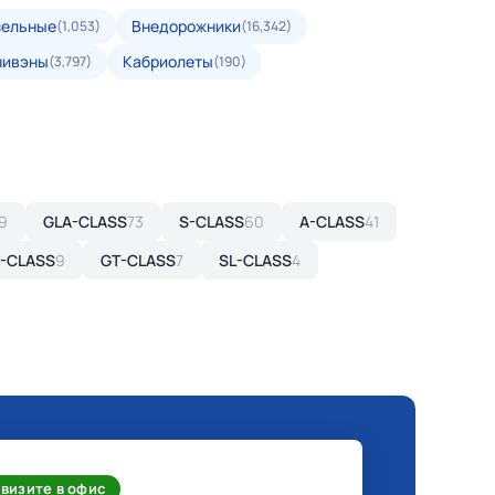
зельные
Внедорожники
(1,053)
(16,342)
нивэны
Кабриолеты
(3,797)
(190)
9
GLA-CLASS
73
S-CLASS
60
A-CLASS
41
-CLASS
9
GT-CLASS
7
SL-CLASS
4
визите в офис