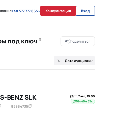
ивание
Консультация
Вход
+48 577 777 865
ом под ключ
3
Поделиться
Дата аукциона
S-BENZ SLK
пт, 7 авг, 19:00
16ч 49м 55с
85984735