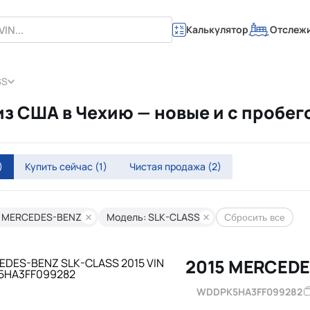
Калькулятор
Отслеж
SS
 США в Чехию — новые и с пробег
)
Купить сейчас
(1)
Чистая продажа
(2)
: MERCEDES-BENZ
Модель: SLK-CLASS
Сбросить все
2015 MERCEDE
WDDPK5HA3FF099282