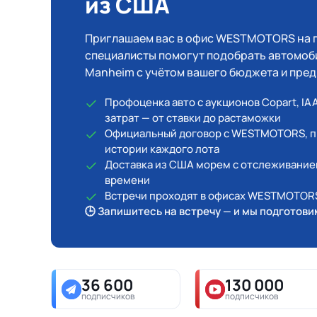
из США
Приглашаем вас в офис WESTMOTORS на 
специалисты помогут подобрать автомобил
Manheim с учётом вашего бюджета и пред
Профоценка авто с аукционов Copart, IA
затрат — от ставки до растаможки
Официальный договор с WESTMOTORS, пр
истории каждого лота
Доставка из США морем с отслеживание
времени
Встречи проходят в офисах WESTMOTORS
🕒 Запишитесь на встречу — и мы подготови
36 600
130 000
подписчиков
подписчиков