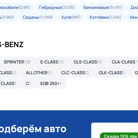
ромобили
Гибридные
Бензиновые
Ди
(2,991)
(2,035)
(34,151)
ы
Седаны
Купе
Хэтчбеки
Ми
(3,962)
(11,069)
(697)
(1,400)
S-BENZ
SPRINTER
138
E-CLASS
115
GLS-CLASS
83
CLA-CLASS
7
CLASS
21
ALL OTHER
15
CLC-CLASS
12
GLK-CLASS
9
G
-CLASS
1
C
1
EQB 250+
1
подберём авто
Скидка 10% при 